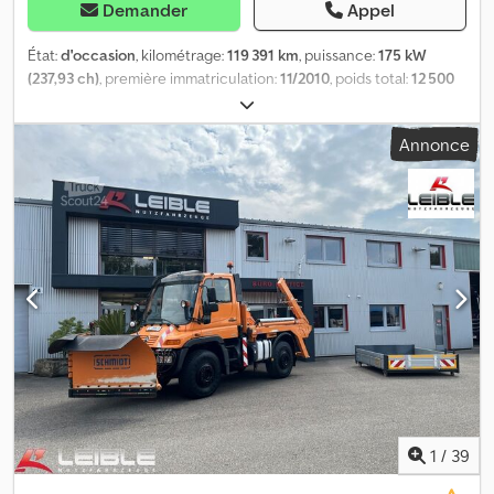
Demander
Appel
État:
d'occasion
, kilométrage:
119 391 km
, puissance:
175 kW
(237,93 ch)
, première immatriculation:
11/2010
, poids total:
12 500
kg
, type de carburant:
diesel
, couleur:
orange
, configuration
d'essieux:
2 essieux
, prochaine inspection (TÜV):
10/2026
, type
Annonce
d'engrenage:
semi-automatique
, classe d'émission:
Euro 5
, Année
de construction:
2010
, Équipement:
ABS, climatisation,
programme électronique de stabilité (ESP), transmission
intégrale
, Mercedes-Benz Unimog U 400 4x4 | Jotha CombiCon |
Chasse-neige Schmidt | Plateau Numéro d'identification du
véhicule (VIN) : V225352 CHÂSSIS / COMPOSANTS * 4x4 *
Suspension à ressorts hélicoïdaux * Empattement : 3 080 mm *
ABS * Blocage de différentiel * Attelage pour remorque à
ressorts à anneaux * Raccord pneumatique à 2 conduites pour
remorques à frein pneumatique * Plaque de montage avant *
Hydraulique pour équipements communaux avant et arrière *
Prises électriques à l'arrière * Chaînes à neige * Projecteurs de
travail * Feux clignotants à 360° * 1 réservoir diesel en aluminium *
1 réservoir AdBlue CARROSSERIE * Système de changement
1
/
39
rapide Jotha CombiCon 4520 U * Année de fabrication de la