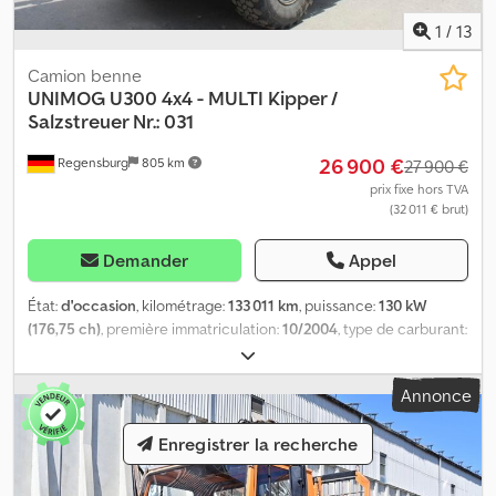
1
/
13
Camion benne
UNIMOG
U300 4x4 - MULTI Kipper /
Salzstreuer Nr.: 031
26 900 €
Regensburg
805 km
27 900 €
prix fixe hors TVA
(32 011 € brut)
Demander
Appel
État:
d'occasion
, kilométrage:
133 011 km
, puissance:
130 kW
(176,75 ch)
, première immatriculation:
10/2004
, type de carburant:
diesel
, poids total:
9 500 kg
, configuration d'essieux:
2 essieux
,
couleur:
orange
, type d'engrenage:
semi-automatique
, classe
Annonce
d'émission:
Euro 3
, Équipement:
ABS, climatisation, transmission
intégrale
, Numéro d’identification du véhicule :
Enregistrer la recherche
WDB4051001V206031 APPAREIL MULTIFONCTION – BENNE
BASCULANTE – SALEUSE Djdpsw D I Nhsfx Akpjkr Boîte Telligent
avec pédale d’embrayage Poids à vide : 5 905 kg Contrôle