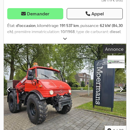
(36 179 € brut)
contractuel de Hiab, Meiler, Terberg et HMF. Nous vous assistons
dans l’accomplissement de toutes les formalités d’exportation.
Demander
Appel
État:
d'occasion
, kilométrage:
191 537 km
, puissance:
62 kW (84,30
ch)
, première immatriculation:
10/1968
, type de carburant:
diesel
,
configuration d'essieux:
2 essieux
, couleur:
rouge
, type
d'engrenage:
mécanique
, largeur totale:
2 000 mm
, hauteur
Annonce
totale:
2 850 mm
, Unimog 406/U900 4x4 Moteur : 6 cylindres, 84
ch, diesel Première immatriculation Boîte de vitesses mécanique
à 4 rapports avec 2 groupes de rapports 191 537 km Numéro de
série : 40612110009837 Pneus : 14,00 R20, environ 90 % d’usure
Empattement : 238 cm Réservoir de 65 litres Suspension à
ressorts hélicoïdaux Poids total : 5 800 kg, poids à vide : 4 800 kg,
charge utile : 800 kg Grue : HMF 353 K2 Année de fabrication :
1989 Capacité : 1,85 m : 1 475 kg, 3,27 m : 840 kg, 4,52 m : 590 kg,
5,75 m : 465 kg Treuil hydraulique Prise de force avec
raccordements d’huile pour balayeuse et chasse-neige 1 attelage
et 1 attelage à boule Le véhicule est en parfait état Vidéos
disponibles sur : Sous réserve d’erreurs, d’omissions et de vente
entre-temps. Dkodpfx Akotrb Iqjper