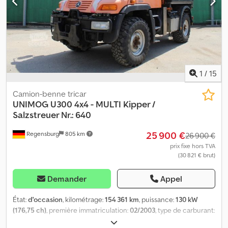
charge utile : 800 kg Grue : HMF 353 K2 Année de construction :
1989 Capacité : 1,85 m : 1 475 kg - 3,27 m : 840 kg - 4,52 m : 590 kg -
5,75 m : 465 kg Treuil hydraulique Prise de force avec raccords
d’huile pour balayeuse et chasse-neige 1 attelage de remorque
et 1 attelage à boule Véhicule en parfait état Vidéos disponibles
sur : Erreurs/fautes de frappe et vente préalable réservées.
1
/
15
Camion-benne tricar
UNIMOG
U300 4x4 - MULTI Kipper /
Salzstreuer Nr.: 640
25 900 €
Regensburg
805 km
26 900 €
prix fixe hors TVA
(30 821 € brut)
Demander
Appel
État:
d'occasion
, kilométrage:
154 361 km
, puissance:
130 kW
(176,75 ch)
, première immatriculation:
02/2003
, type de carburant:
diesel
, poids total:
7 500 kg
, configuration d'essieux:
2 essieux
,