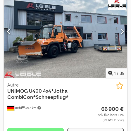
1
/
39
Autre
UNIMOG
U400 4x4*Jotha
CombiCon*Schneepflug*
66 900 €
Kehl
497 km
prix fixe hors TVA
(79 611 € brut)