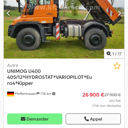
1
/
17
Autre
UNIMOG
U400
405/12*HYDROSTAT*VARIOPILOT*Eu
ro4*Kipper
26 900 €
Pfeffenhausen
778 km
27 900 €
prix fixe
(TVA non déclarée)
Demander
Appel