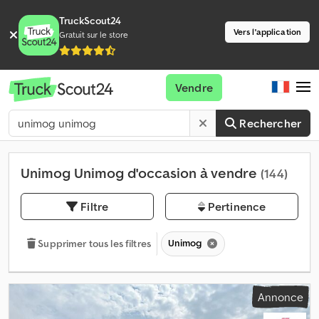
TruckScout24
Vers l'application
Gratuit sur le store
Vendre
Rechercher
Unimog Unimog d'occasion à vendre
(144)
Filtre
Pertinence
Unimog
Supprimer tous les filtres
Annonce