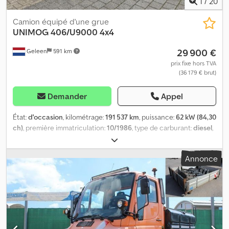
1
/
20
Camion équipé d'une grue
UNIMOG
406/U9000 4x4
29 900 €
Geleen
591 km
prix fixe hors TVA
(36 179 € brut)
Demander
Appel
État:
d'occasion
, kilométrage:
191 537 km
, puissance:
62 kW (84,30
ch)
, première immatriculation:
10/1986
, type de carburant:
diesel
,
poids total:
5 800 kg
, couleur:
rouge
, type d'engrenage:
mécanique
, nombre de sièges:
2
, largeur totale:
2 000 mm
,
Annonce
hauteur totale:
2 850 mm
, Année de construction:
1986
,
Équipement:
grue
, Unimog 406/U900 4x4 Moteur : 6 cylindres, 84
ch, diesel Première immatriculation Djdpfotrb Imsx Akpjkr Boîte
de vitesses mécanique à 4 rapports avec 2 groupes 191 537 km
Numéro de série : 40612110009837 Pneus : 14,00 R20, environ
90 % Empattement : 238 cm Réservoir de 65 litres Suspension à
ressorts hélicoïdaux Poids total : 5 800 kg, poids à vide : 4 800 kg,