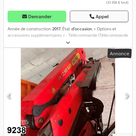
(33 356 € brut)
Demander
Appel
Année de construction:
2017
, État:
d'occasion
, = Options et
accessoires supplémentaires = - Télécommande (Télécommande
pour l’accessoire grue) = Remarques = Capacité de levage
maximale en bout de flèche : 1220 kg Portée : 12,5 m Dsdpfoykyv
Annonce
Ejx An Eeck = Informations complémentaires = Neuf : Non
Domaine d’application : Transport de marchandises Numéro de
série : 100398617