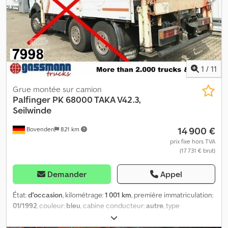
1
/
11
Grue montée sur camion
Palfinger
PK 68000 TAKA V42.3,
Seilwinde
14 900 €
Bovenden
821 km
prix fixe hors TVA
(17 731 € brut)
Demander
Appel
État:
d'occasion
, kilométrage:
1 001 km
, première immatriculation:
01/1992
, couleur:
bleu
, cabine conducteur:
autre
, type
d'engrenage:
autre
, Année de construction:
1992
, Équipement:
treuil à câble
, Emplacement du véhicule : Bovenden, poste de