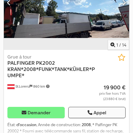
données sans garantie, car la grue est en cours de livraison ! Les
informations sur les accessoires sont données sans garantie, sous
réserve de modifications, de vente entre deux dates et d’erreurs.
1
/
14
Grue à tour
PALFINGER
PK2002
KRAN*2008*FUNK*TANK*KÜHLER*P
UMPE*
19 900 €
St.Lorenz
860 km
prix fixe hors TVA
(23 880 € brut)
Demander
Appel
État:
d'occasion
, Année de construction:
2008
, * Palfinger PK
20002 * Fourni avec télécommande sans fil, station de recharge,