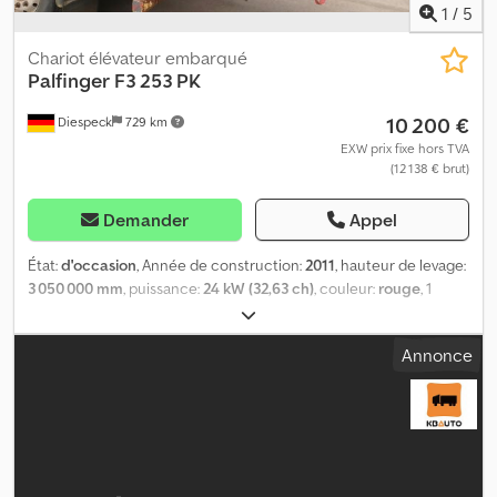
1
/
5
Chariot élévateur embarqué
Palfinger
F3 253 PK
10 200 €
Diespeck
729 km
EXW prix fixe hors TVA
(12 138 € brut)
Demander
Appel
État:
d'occasion
, Année de construction:
2011
, hauteur de levage:
3 050 000 mm
, puissance:
24 kW (32,63 ch)
, couleur:
rouge
, 1
siège Poids propre : 2 122 kg Capacité nominale : 2 500 kg Dsdpfx
Anetrwf Rj Ejck Sous réserve d’erreurs
Annonce