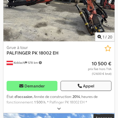
1
/
20
Grue à tour
PALFINGER
PK 18002 EH
10 500 €
Koblach
578 km
prix fixe hors TVA
(12 600 € brut)
Demander
Appel
État:
d'occasion
, Année de construction:
2014
, heures de
fonctionnement:
1 500 h
, * Palfinger PK 18002 EH *
Télécommande Dcodpfsynu N Usx An Eek * Année de fabrication :
2014 * Dégâts causés par un incendie – voir photos * La grue sera