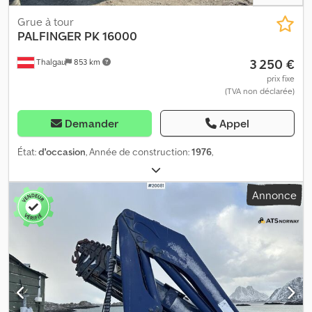
Grue à tour
PALFINGER
PK 16000
3 250 €
Thalgau
853 km
prix fixe
(TVA non déclarée)
Demander
Appel
État:
d'occasion
, Année de construction:
1976
,
Annonce