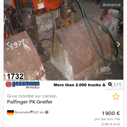
Annonce
commande surélevé, stabilisation hydraulique à 4 points, 5
extensions hydrauliques, jib, treuil à câble. Dcjdpowrpvljfx An Eek
Superstructure : 9,1 m – 2 670 kg, 26,7 m – 390 kg, treuil à câble
diagramme de charge : 9,1 m – 2 670 kg, 12,6 m – 1 830 kg, 16,1 m – 1
400 kg, 19,7 m – 900 kg, 23,2 m – 570 kg, 26,7 m – 390 kg !
Indications concernant les accessoires sans garantie, sous
réserve de modifications, de vente intermédiaire et d’erreurs.
1
/
1
Grue montée sur camion
Palfinger
PK Greifer
1 900 €
Bovenden
821 km
prix fixe hors TVA
(2 261 € brut)