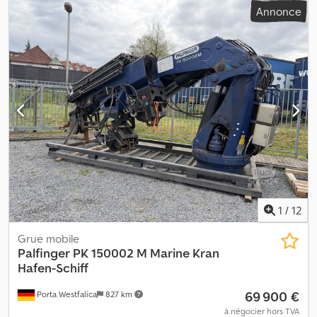
Annonce
Grue Palfinger PK 14080 C, année 2008, équipée d'une pompe
hydraulique. La grue a été révisée lors de son acquisition par le
propriétaire actuel. Prête à être livrée. Poids propre : 750 kg
Modèle : PK 14080 C grue avec pompe hydraulique = Informations
complémentaires = Djdpfx Anozqmh Ho Ejck Utilisation : Transport
de marchandises Utilisable pour : Machines de chargement et de
déchargement Contactez ATS Norway pour plus d'informations.
1
/
12
Grue mobile
Palfinger
PK 150002 M Marine Kran
Hafen-Schiff
69 900 €
Porta Westfalica
827 km
à négocier hors TVA