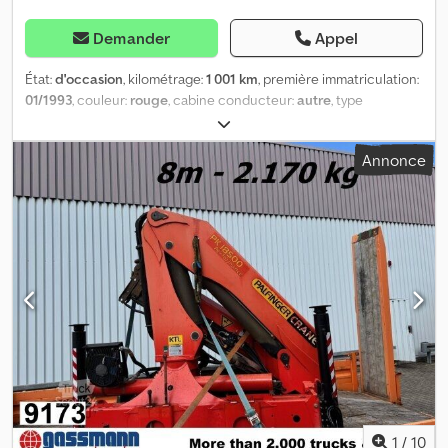
Demander
Appel
État:
d'occasion
, kilométrage:
1 001 km
, première immatriculation:
01/1993
, couleur:
rouge
, cabine conducteur:
autre
, type
d'engrenage:
autre
, Année de construction:
1993
, Équipement:
treuil à câble, verrouillage centralisé
, Emplacement du véhicule :
Annonce
Bovenden. Caractéristiques : Plate-forme élévatrice, stabilisation
hydraulique à 4 points, télécommande radio, 2 vérins
hydrauliques, 3 vérins mécaniques, treuil à câble. Superstructure :
10,7 m - 1 770 kg, 28,5 m - 280 kg, stabilisation à 4 points,
commande à distance radio, diagramme de charge du treuil : 10,7
m - 1 770 kg, 14,1 m - 1 160 kg, 17,6 m - 850 kg, 21,5 m - 700 kg, 25 m -
450 kg, 28,5 m - 280 kg ! Dsdpfx Aoi Rrqisn Esck INFORMATIONS
SUR LES ACCESSOIRES SANS GARANTIE. Modifications, ventes
intermédiaires et erreurs réservées !
1
/
10