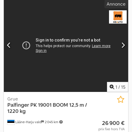
Annonce
26002 ANNÉE 2017 – 944 heures / flèche 12,2 m / 1700 kg + JIB 19,2
m / 770 kg Portée : 19,2 m Capacité de levage maximale en bout
de jib : 769 kg = Plus d’informations = Neuf : Non Domaine
d’application : Transport de marchandises Numéro de série :
100387482
1
/
15
Grue
Palfinger
PK 19001 BOOM 12,5 m /
1220 kg
26 900 €
Lääne-Harju vald
2 045 km
prix fixe hors TVA