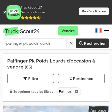
TruckScout24
Vers l'application
Gratuit sur le store
Vendre
Rechercher
Palfinger Pk Poids Lourds d'occasion à
vendre
(86)
Filtre
Pertinence
Palfinger
Supprimer tous les filtres
Annonce