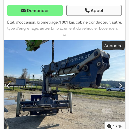
Demander
Appel
État:
d'occasion
, kilométrage:
1 001 km
, cabine conducteur:
autre
,
type d'engrenage:
autre
, Emplacement du véhicule : Bovenden,
Pince : largeur 680 mm, profondeur 440 mm, avec dents. Dcsdpji
Rqgajfx An Eok INFORMATIONS CONCERNANT LES ACCESSOIRES,
Annonce
SANS GARANTIE. Modifications, ventes intermédiaires et erreurs
réservées !
1
/
15