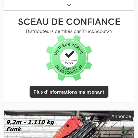
pompe, refroidisseur, réservoir d’huile. * Année de fabrication :
2008 * Toutes les informations sont données sans garantie. *
Erreurs et ventes intermédiaires réservées. Dcsdpjzqiupsfx An
SCEAU DE CONFIANCE
Eek
Distributeurs certifiés par TruckScout24
Plus d'informations maintenant
Annonce