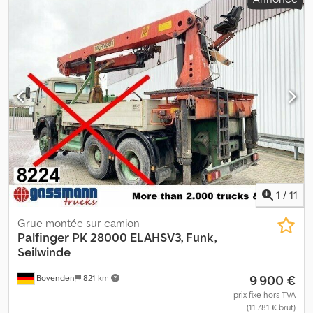
Bovenden, arrêt d’urgence, pliable, stabilisation à deux points
hydraulique, télécommande radio, quatre extensions
hydrauliques. Dodpei Rp T Iofx An Ejck Diagramme de charge : 4,6
m - 4 195 kg, 6 m - 3 091 kg, 7,90 m - 2 254 kg, 10,10 m - 1 720 kg,
12,20 m - 1 398 kg ! INFORMATIONS SUR LES ACCESSOIRES SANS
GARANTIE, modifications, ventes intermédiaires et erreurs
réservées !
1
/
11
Grue montée sur camion
Palfinger
PK 28000 ELAHSV3, Funk,
Seilwinde
9 900 €
Bovenden
821 km
prix fixe hors TVA
(11 781 € brut)