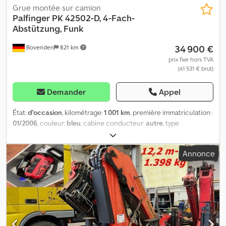
Grue montée sur camion
Palfinger
PK 42502-D, 4-Fach-
Abstützung, Funk
34 900 €
Bovenden
821 km
prix fixe hors TVA
(41 531 € brut)
Demander
Appel
État:
d'occasion
, kilométrage:
1 001 km
, première immatriculation:
01/2006
, couleur:
bleu
, cabine conducteur:
autre
, type
d'engrenage:
autre
, Année de construction:
2006
, Équipement:
grue, verrouillage centralisé
, Localisation du véhicule :
Annonce
Bovenden, grue arrière, arrêt d'urgence, commande de grappin,
repliable, stabilisateurs hydrauliques 4 points, commande radio, 5
rallonges hydrauliques. Carrosserie : grue arrière Palfinger PK
42502-D avec commande à distance et stabilisation 4 points.
Diagramme de charge : max. 13 140 kg, 4,4 m - 8 820 kg, 5,9 m - 6
430 kg, 7,8 m - 4 650 kg, 9,9 m - 3 610 kg, 12 m - 2 930 kg, 14,3 m - 2
440 kg ! INDICATIONS SUR LES ACCESSOIRES SANS GARANTIE,