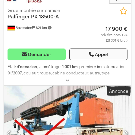
Grue montée sur camion
Palfinger
PK 18500-A
17 900 €
Bovenden
821 km
prix fixe hors TVA
(21 301 € brut)
Demander
Appel
État:
d'occasion
, kilométrage:
1 001 km
, première immatriculation:
01/2007
, couleur:
rouge
, cabine conducteur:
autre
, type
d'engrenage:
autre
, Année de construction:
2007
, Équipement:
grue
, Emplacement du véhicule : Bovenden, arrêt d'urgence,
Annonce
commande de grappin, pliable, stabilisation hydraulique à 2 points,
2 extensions hydrauliques. Superstructure : Grue Palfinger PK
18500-A Diagramme de charge : 4,5 m – 3970 kg, 6,1 m – 2860 kg, 8
m – 2170 kg ! Djdev Ucc Sopfx An Eock Vidéo de la grue :
INFORMATIONS SUR LES ACCESSOIRES SANS GARANTIE, sous
réserve de modifications, de vente intermédiaire et d’erreurs !