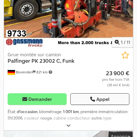
sous réserve de modifications, de vente préalable et d'erreurs !
Dcedpsyidffofx An Eok
1
/
11
Grue montée sur camion
Palfinger
PK 23002 C, Funk
23 900 €
Bovenden
821 km
prix fixe hors TVA
(28 441 € brut)
Demander
Appel
État:
d'occasion
, kilométrage:
1 001 km
, première immatriculation:
01/2006
, couleur:
rouge
, cabine conducteur:
autre
, type
d'engrenage:
autre
, Année de construction:
2006
, Équipement:
grue, verrouillage centralisé
, Emplacement du véhicule :
Annonce