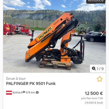
Annonce
démontée et chargée * Horaires de travail : Lun–Ven 07:30-12:00,
13:00-18:00, Samedi 07:30-17:00 * E-mail : * Tél/Whatsapp/Viber :
Alexandar Ilic
1
/
9
Grue à tour
PALFINGER
PK 9501 Funk
12 500 €
Koblach
578 km
prix fixe hors TVA
(15 000 € brut)