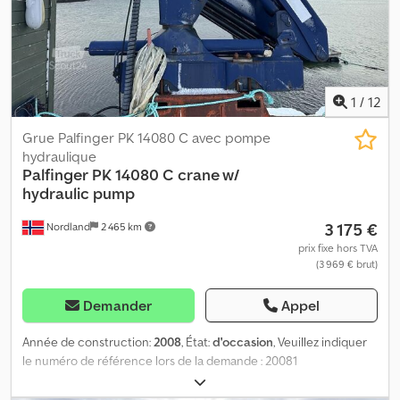
1
/
12
Grue Palfinger PK 14080 C avec pompe
hydraulique
Palfinger
PK 14080 C crane w/
hydraulic pump
3 175 €
Nordland
2 465 km
prix fixe hors TVA
(3 969 € brut)
Demander
Appel
Année de construction:
2008
, État:
d'occasion
, Veuillez indiquer
le numéro de référence lors de la demande : 20081
Spécifications : Année de fabrication : 2008 Poids : 750 kg Pompe
hydraulique Longueur : 12 mètres Prêt à être livré Description :