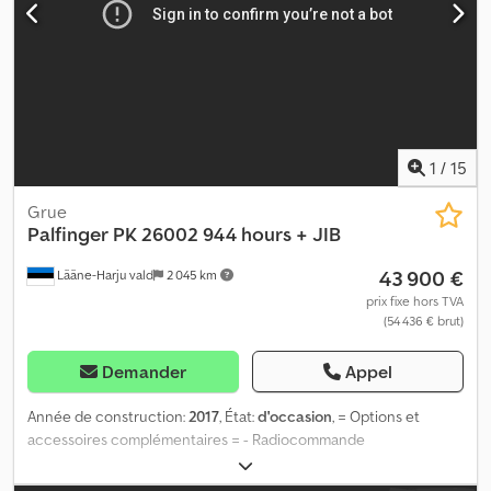
1
/
15
Grue
Palfinger
PK 26002 944 hours + JIB
43 900 €
Lääne-Harju vald
2 045 km
prix fixe hors TVA
(54 436 € brut)
Demander
Appel
Année de construction:
2017
, État:
d'occasion
, = Options et
accessoires complémentaires = - Radiocommande
(radiocommande pour l'équipement de grue) = Remarques =
Dedpfxjy Iwx Hs An Eock Informations complémentaires : PK