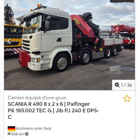
1
/
34
Camion équipé d'une grue
SCANIA R 490 8 x 2 x 6 | Palfinger
PK
165.002 TEC G | Jib PJ 240 E DPS-
C
Kirchheim unter Teck
606 km