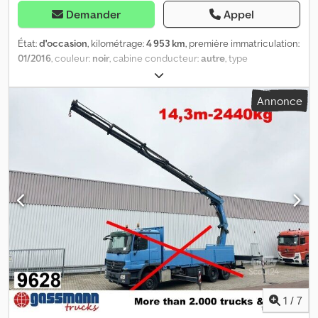
Demander
Appel
État:
d'occasion
, kilométrage:
4 953 km
, première immatriculation:
01/2016
, couleur:
noir
, cabine conducteur:
autre
, type
d'engrenage:
autre
, Année de construction:
2016
, Localisation du
véhicule : Belgique 1, arrêt d'urgence, commande du grappin,
Annonce
poste de commande surélevé, stabilisateurs hydrauliques à 2
points, 2 rallonges hydrauliques Superstructure : poste de
commande surélevé à droite, commande au sol à gauche et à
droite, diagramme de charge : 3 m - 4 700 kg, 4,9 m - 2 260 kg, 6,7
m - 1 600 kg, 8,7 m - 1 220 kg, l'indication en km correspond aux
heures de service, site : Ronny Schoutteet, Oudenburg/Belgique.
LES INFORMATIONS SUR LES ACCESSOIRES SONT FOURNIES
SANS GARANTIE ; SOUS RÉSERVE DE MODIFICATIONS, DE VENTE
INTERMÉDIAIRE ET D'ERREURS ! Dsdpomrtt Njfx An Ejck
1
/
7