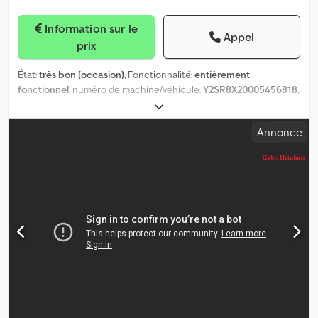
Information sur le
Appel
prix
État:
très bon (occasion)
, Fonctionnalité:
entièrement
fonctionnel
, numéro de machine/véhicule:
Y2SR8X20005456818
,
kilométrage:
185 070 km
, puissance:
360 kW (489,46 ch)
,
première immatriculation:
08/2017
, type de carburant:
diesel
,
Annonce
poids à vide:
33 620 kg
, poids total:
39 000 kg
, configuration
d'essieux:
8x2
, prochaine inspection (TÜV):
10/2026
, carburant:
diesel
, freins:
retardeur
, couleur:
blanc
, cabine conducteur:
cabine couchette
, type d'engrenage:
semi-automatique
, classe
d'émission:
Euro 6
, suspension:
air
, nombre de sièges:
2
, longueur
totale:
9 870 mm
, hauteur totale:
3 700 mm
, longueur de l'espace
de chargement:
3 950 mm
, largeur de l’espace de chargement:
2 540 mm
, hauteur de l'espace de chargement:
1 100 mm
, Année
de construction:
2017
, heures de fonctionnement:
2 239 h
,
cylindrée:
12 742 cm³
, type de mât:
télescopique
, largeur de
construction:
2 550 mm
, Équipement:
ABS, Vérification de
sécurité selon les normes UVV, airbag, attelage de remorque,
blocage de différentiel, béquet, chauffage de siège,