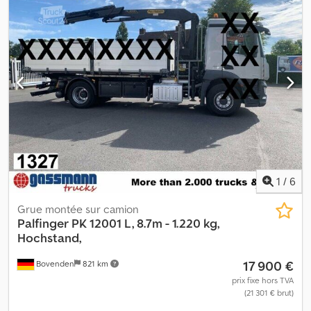
fabrication : 2008 * Bon état * Tout est en ordre Dsdpsy Ubghsfx
An Esck * Horaires de travail : du lundi au vendredi 07h30–12h00,
13h00–18h00, samedi 07h30–17h00. * E-mail : *
Tél/WhatsApp/Viber : Alexandar Ilic * Tél/WhatsApp/Viber (anglais)
: Mladen Ilic
1
/
6
Grue montée sur camion
Palfinger
PK 12001 L, 8.7m - 1.220 kg,
Hochstand,
17 900 €
Bovenden
821 km
prix fixe hors TVA
(21 301 € brut)