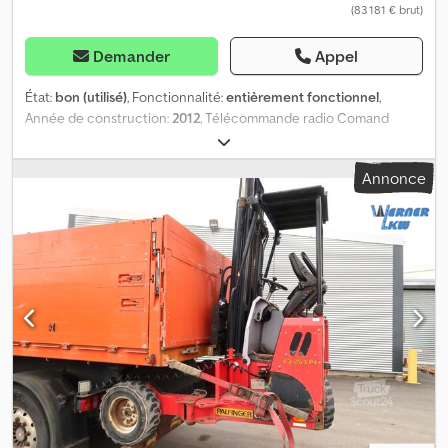
(83 181 € brut)
Demander
Appel
État:
bon (utilisé)
, Fonctionnalité:
entièrement fonctionnel
,
Année de construction:
2012
, Télécommande radio Comand
Dcodpfx Anoy Dp Dae Eok
Annonce