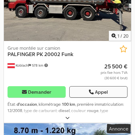
1
/
20
Grue montée sur camion
PALFINGER
PK 20002 Funk
25 500 €
Koblach
578 km
prix fixe hors TVA
(30 600 € brut)
Demander
Appel
État:
d'occasion
, kilométrage:
100 km
, première immatriculation:
12/2008
, type de carburant:
diesel
, couleur:
rouge
, type
d'engrenage:
mécanique
, classe d'émission:
Euro 5
, Année de
construction:
2008
, Équipement:
climatisation, filtre à particules,
Annonce
grue
, * Palfinger PK 20002 * Télécommande * Année de