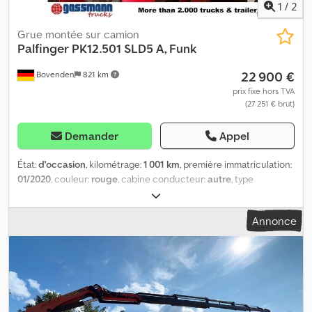
1
/
2
Grue montée sur camion
Palfinger
PK12.501 SLD5 A, Funk
22 900 €
Bovenden
821 km
prix fixe hors TVA
(27 251 € brut)
Demander
Appel
État:
d'occasion
, kilométrage:
1 001 km
, première immatriculation:
01/2020
, couleur:
rouge
, cabine conducteur:
autre
, type
d'engrenage:
autre
, Année de construction:
2020
, Équipement:
grue, verrouillage centralisé
, Emplacement du véhicule : en
Annonce
cours de livraison / en transit, grue située derrière le bâtiment,
arrêt d’urgence, commande de la pince, pliable, système de
stabilisation hydraulique à 2 points, télécommande sans fil,
2 vérins hydrauliques. Dcjdpozp R Alsfx An Ejk Superstructure :
Palfinger PK 12.501 SLD5 A avec télécommande sans fil
(commande à distance). Diagramme de charge : 3,8 m – 2 900 kg,
5,7 m – 1 920 kg, 7,6 m – 1 440 kg ! Toutes les informations sont