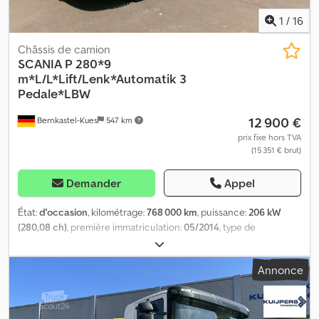
Régulateur de vitesse * État des pneus : mauvais
1
/
16
Châssis de camion
SCANIA
P 280*9
m*L/L*Lift/Lenk*Automatik 3
Pedale*LBW
12 900 €
Bernkastel-Kues
547 km
prix fixe hors TVA
(15 351 € brut)
Demander
Appel
État:
d'occasion
, kilométrage:
768 000 km
, puissance:
206 kW
(280,08 ch)
, première immatriculation:
05/2014
, type de
carburant:
diesel
, poids total:
25 700 kg
, configuration d'essieux:
3
essieux
, couleur:
rouge
, type d'engrenage:
automatique
, classe
Annonce
d'émission:
Euro 6
, longueur totale:
11 100 mm
, largeur totale:
2 600 mm
, hauteur totale:
3 600 mm
, volume de l'espace de
chargement:
50 m³
, longueur de l'espace de chargement:
9 050
mm
, largeur de l’espace de chargement:
2 500 mm
, hauteur de