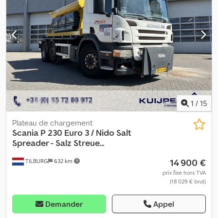
l'espace de chargement:
2 200 mm
, Année de construction:
2014
,
Équipement:
ABS, filtre à particules, hayon élévateur
, * Caisson
isotherme * Dimensions de la zone de chargement : 9 050 x 2 500
x 2 200 mm * Plateau élévateur d’une capacité de 2 000 kg *
Plancher en aluminium * Groupe frigorifique Mitsubishi * Cabine
courte * Suspension pneumatique intégrale * Essieu suiveur
relevable * Pare-soleil * Sièges chauffants * Blocage de
différentiel Chedpfx Afozrir Rotoa * Boîte de vitesses
automatique à 3 pédales * Régulateur de vitesse * Caméra de
recul * État des pneus : mauvais
1
/
15
Plateau de chargement
Scania
P 230 Euro 3 / Nido Salt
Spreader - Salz Streue...
14 900 €
TILBURG
632 km
prix fixe hors TVA
(18 029 € brut)
Demander
Appel