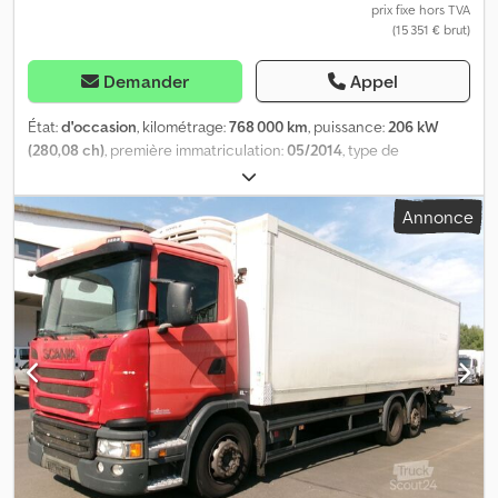
prix fixe hors TVA
(15 351 € brut)
Demander
Appel
État:
d'occasion
, kilométrage:
768 000 km
, puissance:
206 kW
(280,08 ch)
, première immatriculation:
05/2014
, type de
carburant:
diesel
, poids total:
25 700 kg
, configuration d'essieux:
3
essieux
, couleur:
rouge
, type d'engrenage:
automatique
, classe
Annonce
d'émission:
Euro 6
, longueur totale:
11 100 mm
, largeur totale:
2 600 mm
, hauteur totale:
3 600 mm
, volume de l'espace de
chargement:
50 m³
, longueur de l'espace de chargement:
9 050
mm
, largeur de l’espace de chargement:
2 500 mm
, hauteur de
l'espace de chargement:
2 200 mm
, Année de construction:
2014
,
Équipement:
ABS, filtre à particules, hayon élévateur
, * Caisson
isotherme * Dimensions de la zone de chargement : 9 050 x 2 500
x 2 200 mm * Plateau élévateur de 2 000 kg * Plancher en
aluminium * Groupe frigorifique Mitsubishi * Cabine courte *
Suspension pneumatique intégrale Cjdpfx Afezrithjtoha * Essieu
suiveur avec élévation * Pare-soleil * Sièges chauffants * Blocage
du différentiel * Boîte de vitesses automatique à 3 pédales *