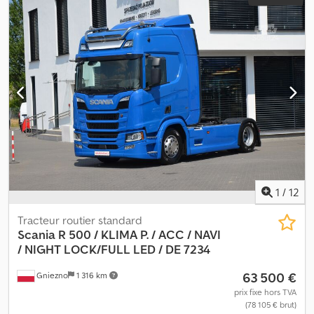
1
/
12
Tracteur routier standard
Scania R 500 / KLIMA P. / ACC / NAVI
/
NIGHT LOCK/FULL LED / DE 7234
63 500 €
Gniezno
1 316 km
prix fixe hors TVA
(78 105 € brut)