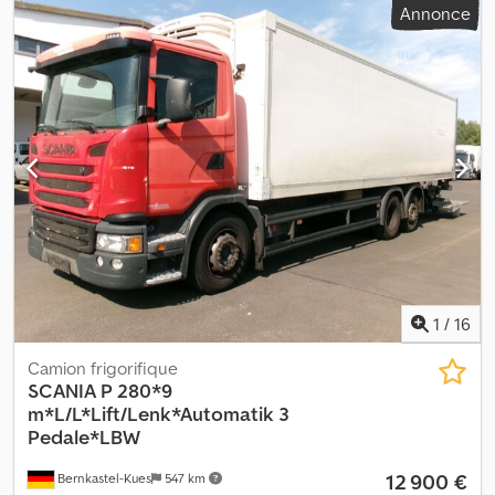
Annonce
d'émission:
Euro 6
, longueur totale:
11 100 mm
, largeur totale:
2 600 mm
, hauteur totale:
3 600 mm
, volume de l'espace de
chargement:
50 m³
, longueur de l'espace de chargement:
9 050
mm
, largeur de l’espace de chargement:
2 500 mm
, hauteur de
l'espace de chargement:
2 200 mm
, Année de construction:
2014
,
Équipement:
ABS, filtre à particules, hayon élévateur
, * Caisson
isotherme * Dimensions de la zone de chargement : 9 050 x 2 500
x 2 200 mm * Plateau élévateur d’une capacité de 2 000 kg *
Plancher en aluminium * Groupe frigorifique Mitsubishi * Cabine
courte * Suspension pneumatique intégrale Chjdpfxozritnj Aftsa
* Essieu suiveur relevable * Pare-soleil * Sièges chauffants *
Blocage de différentiel * Boîte de vitesses automatique à
3 pédales * Régulateur de vitesse * Caméra de recul * État des
pneus : mauvais
1
/
16
Camion frigorifique
SCANIA
P 280*9
m*L/L*Lift/Lenk*Automatik 3
Pedale*LBW
12 900 €
Bernkastel-Kues
547 km