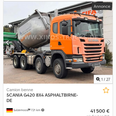
Chauffage à eau avec échangeur thermique et chauffage au sol
Annonce
(WEBASTO - THERMO 90 - 24 volts) * Climatiseur avec
télécommande (DOMETIC - FRESHWELL 3000 -
1
/
27
Camion benne
SCANIA
G420 8X4 ASPHALTBIRNE-
DE
41 500 €
Sulzemoos
721 km