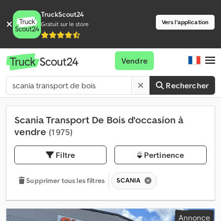
TruckScout24
Vers l'application
Gratuit sur le store
Vendre
Rechercher
Scania Transport De Bois d'occasion à
vendre
(1 975)
Filtre
Pertinence
SCANIA
Supprimer tous les filtres
Annonce