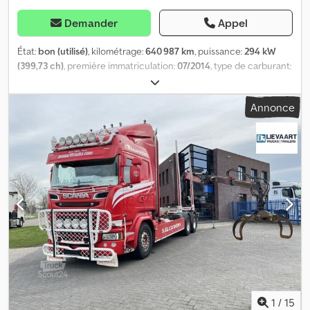
Demander
Appel
État:
bon (utilisé)
, kilométrage:
640 987 km
, puissance:
294 kW
(399,73 ch)
, première immatriculation:
07/2014
, type de carburant:
diesel
, dimension des pneus:
375/50 22.5
, configuration d'essieux:
8x2
, empattement:
5 900 mm
, carburant:
diesel
, freins:
retardeur
,
Annonce
cabine conducteur:
cabine couchette
, type d'engrenage:
automatique
, classe d'émission:
Euro 6
, suspension:
air
, nombre
de sièges:
2
, longueur totale:
11 400 mm
, largeur totale:
2 550 mm
,
hauteur totale:
3 750 mm
, charge admissible sur essieu (essieu 1):
8 000 kg
, charge maximale autorisée par essieu (essieu 2):
8 000
kg
, charge d'essieu autorisée (essieu 3):
11 500 kg
, longueur de
l'espace de chargement:
8 550 mm
, largeur de l’espace de
chargement:
2 480 mm
, Année de construction:
2014
,
Équipement:
ABS, EBS (Système de freinage électronique),
blocage de différentiel, chauffage de stationnement,
climatisation, retardeur, régulation électrique des vitres
, =
Options et équipements supplémentaires = - Attache-remorque
40 mm - Accoudoir Dedpfx Acjzrv T Ijrskr - Feux clignotants - Toit
ouvrant - Euro 6 - Essieu suiveur relevable - Chauffage -
1
/
15