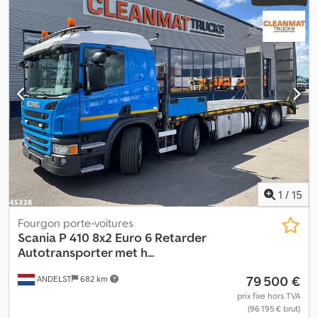
1
/
15
Fourgon porte-voitures
Scania
P 410 8x2 Euro 6 Retarder
Autotransporter met h...
79 500 €
ANDELST
682 km
prix fixe hors TVA
(96 195 € brut)