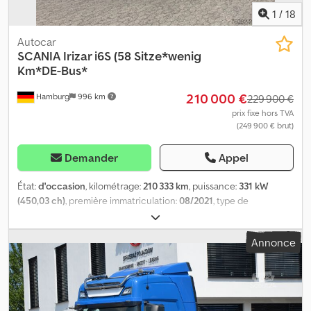
1
/
18
Autocar
SCANIA
Irizar i6S (58 Sitze*wenig
Km*DE-Bus*
210 000 €
Hamburg
996 km
229 900 €
prix fixe hors TVA
(249 900 € brut)
Demander
Appel
État:
d'occasion
, kilométrage:
210 333 km
, puissance:
331 kW
(450,03 ch)
, première immatriculation:
08/2021
, type de
carburant:
diesel
, nombre de sièges:
58
, type d'engrenage:
automatique
, classe d'émission:
Euro 6
, couleur:
blanc
, freins:
Annonce
retardeur
, Année de construction:
2021
, Équipement:
ABS,
chauffage de stationnement, climatisation, cuisine intégrée,
programme électronique de stabilité (ESP), salle de bains,
système de navigation
, Scania Irizar i6S, premier propriétaire,
véhicule allemand, 58 sièges, boîte automatique, options