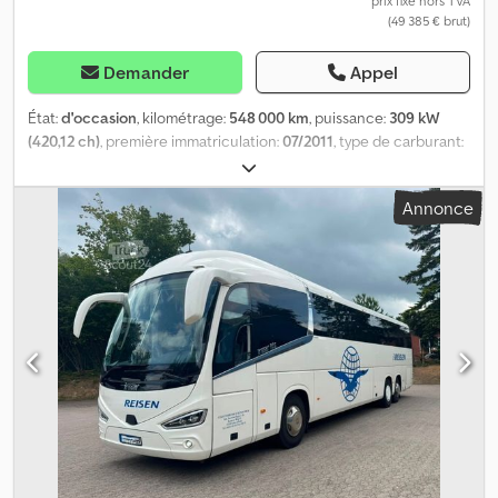
prix fixe hors TVA
(49 385 € brut)
Demander
Appel
État:
d'occasion
, kilométrage:
548 000 km
, puissance:
309 kW
(420,12 ch)
, première immatriculation:
07/2011
, type de carburant:
diesel
, poids total:
36 000 kg
, configuration d'essieux:
3 essieux
,
type d'engrenage:
mécanique
, classe d'émission:
Euro 5
,
Annonce
Équipement:
ABS, climatisation, hayon élévateur, programme
électronique de stabilité (ESP)
, Scania 8x4, camion à asphalte
Primetzhofer Camion à asphalte Primetzhofer Hayon hydraulique
Trappes hydrauliques Boîte de vitesses manuelle Pneus en bon
état (environ 70 %) Suspension à ressorts à lames Boîte de
vitesses manuelle Environ 540 000 km Véhicule allemand avec
immatriculation allemande Caméra de recul État très bien
entretenu Cabine couchette Commande interne et externe du
camion Toutes les informations sont fournies sans garantie, et
aucune responsabilité n'est acceptée en cas d'erreur. Vente sous
réserve de disponibilité. Vente uniquement aux acheteurs
professionnels. Dkodpezly Upefx Acrer Les photos ont été
retouchées uniquement à des fins de protection des clients.