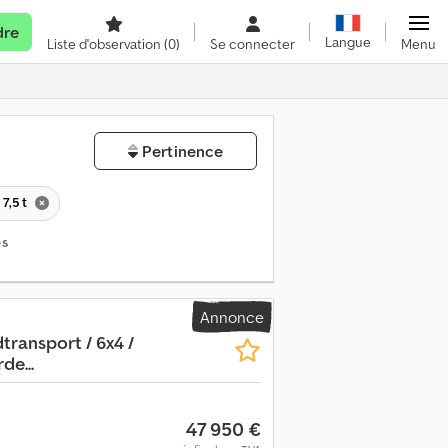
dre
Langue
Liste d'observation
(0)
Se connecter
Menu
Pertinence
7,5 t
es
Annonce
ransport / 6x4 /
de...
47 950 €