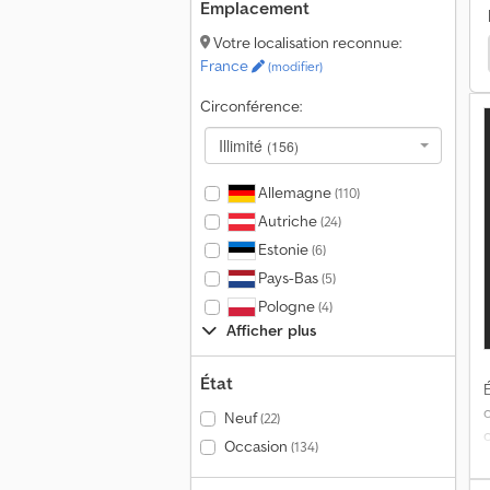
Emplacement
s
Votre localisation reconnue:
Pavic Transport De Bois
Unsinn Transport De Bois
S
France
(modifier)
Circonférence:
Illimité
(156)
d
Allemagne
(110)
Autriche
(24)
s
Estonie
(6)
d
a
Pays-Bas
(5)
Pologne
(4)
c
Afficher plus
C
État
É
Neuf
(22)
Occasion
(134)