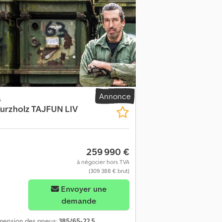
onstruction:
2018
, Équipement:
ABS,
équipements = - Réfrigérateur - Radio/CD =
tter XL Informations techniques Nombre de
385/65R22.5 ; profil des pneus : 60 % ;
Essieu arrière 1 : dimension des pneus :
ension : suspension pneumatique Essieu
ction : réduction simple ; suspension :
; profil des pneus : 50 % ; réduction :
 16 950 kg Charge utile : 25 050 kg PTAC :
UTRE Disposition Nombre de couchettes : 1
Annonce
s
d Trucks BV ne se contente pas de vendre
urzholz TAJFUN LIV
sterkamp Transportation Solutions. Nous
érationnels. Depuis notre site à
dant aux exigences actuelles et aux
B Oldenzaal, Pays-Bas - Téléphone : - E-
259 990 €
à négocier hors TVA
(309 388 € brut)
Envoyer une
demande
imension des pneus:
385/65-22,5
,