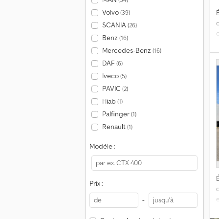
Volvo
(39)
É
SCANIA
(26)
Benz
(16)
Mercedes-Benz
(16)
t
DAF
(6)
Iveco
(5)
a
PAVIC
(2)
Hiab
(1)
Palfinger
(1)
S
Renault
(1)
Modèle :
É
Prix :
-