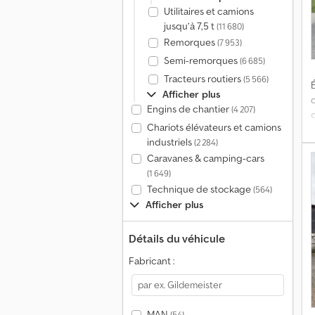
Utilitaires et camions
jusqu’à 7,5 t
(11 680)
Remorques
(7 953)
Semi-remorques
(6 685)
Tracteurs routiers
(5 566)
É
Afficher plus
Engins de chantier
(4 207)
Chariots élévateurs et camions
industriels
(2 284)
Caravanes & camping-cars
(1 649)
Technique de stockage
(564)
Afficher plus
Détails du véhicule
Fabricant :
MAN
(54)