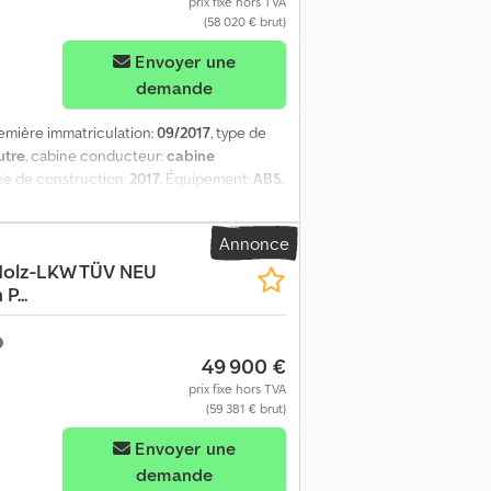
prix fixe hors TVA
(58 020 € brut)
Envoyer une
demande
remière immatriculation:
09/2017
, type de
utre
, cabine conducteur:
cabine
ée de construction:
2017
, Équipement:
ABS,
Plus d'options et d'accessoires = - Becquet
es = Grue Nombre de pieds de support: 2
Annonce
= Essieu avant: Direction Essieu arrière 1:
Holz-LKW TÜV NEU
ruction 2014, derrière sur le châssis
P...
49 900 €
prix fixe hors TVA
(59 381 € brut)
Envoyer une
demande