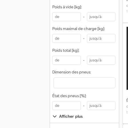
Poids à vide [kg]:
f
-
Poids maximal de charge [kg]:
-
a
Poids total [kg]:
R
-
r
Dimension des pneus:
E
État des pneus [%]:
É
-
Afficher plus
t