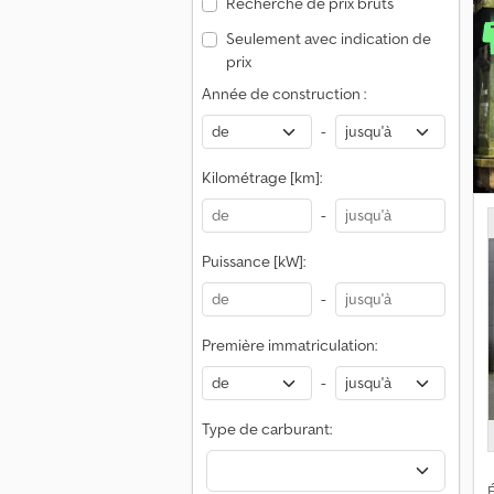
Recherche de prix bruts
Seulement avec indication de
prix
c
Année de construction :
r
3
-
a
s
Kilométrage [km]:
-
Puissance [kW]:
-
Première immatriculation:
m
-
Type de carburant:
É