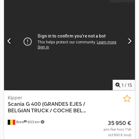
1
/
15
Kipper
Scania
G 400 (GRANDES EJES /
BELGIAN TRUCK / COCHE BEL...
35 950 €
Bree
603 km
prix fixe hors TVA
(43 500 € brut)