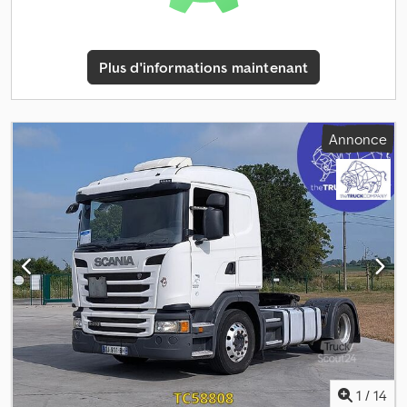
automatique * Régulateur de vitesse * Vitres électriques côté
conducteur * Rétroviseurs réglables et chauffants
électriquement Dcodpfxezq Iq Aj Af Eek * Feux tournants sur le
Plus d'informations maintenant
toit * Feux de brouillard Grue : HIAB Type : 377 E 8 Hipro
Commande à distance Plateau : * Parois latérales en aluminium
(Compartiment de chargement / zone de chargement) *
Longueur du compartiment de chargement : 7 200 mm * Largeur
Annonce
du compartiment de chargement : 2 470 mm * Hauteur du
compartiment de chargement : 770 mm Pneus : 1er essieu : 315 /
80 R 22,5, 20 % usure, suspension à ressorts 2e essieu : 315 / 80 R
22,5, 20 % usure, suspension pneumatique 3e essieu : 315 / 80 R
22,5, 20 % usure, suspension pneumatique 4e essieu : 315 / 80 R
22,5, 30 % usure, essieu directeur et levable, suspension
pneumatique ----Prix : 49 900 € + 19 % de TVA Pour toute autre
question, vous pouvez nous contacter aux numéros suivants : *
Nous parlons : allemand, anglais, français, polonais et ?????
Erreurs typographiques, erreurs et vente intermédiaire réservées.
1
/
14