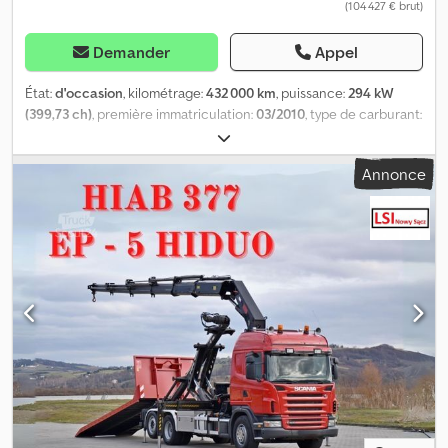
(104 427 € brut)
Demander
Appel
État:
d'occasion
, kilométrage:
432 000 km
, puissance:
294 kW
(399,73 ch)
, première immatriculation:
03/2010
, type de carburant:
diesel
, poids total:
26 000 kg
, configuration d'essieux:
3 essieux
,
freins:
retardeur
, couleur:
rouge
, type d'engrenage:
semi-
Annonce
automatique
, classe d'émission:
Euro 5
, longueur de l'espace de
chargement:
6 400 mm
, largeur de l’espace de chargement:
2 500 mm
, Année de construction:
2010
, Équipement:
ABS,
climatisation, grue
, SCANIA G 400 Plateau 6,40 m + GRUE +
TÉLÉCOMMANDE / 6x2 SANS ACCIDENT EN BON ÉTAT ! ? ANNÉE
DE PRODUCTION : 2010 ? KILOMÉTRAGE : 432 000 km
ÉQUIPEMENTS : ? ABS ? VERROUILLAGE CENTRALISÉ ? VITRES
ÉLECTRIQUES ? RÉTROVISEURS ÉLECTRIQUES ? DIRECTION
ASSISTÉE ? TACHYGRAPHE PLATEAU : 640 x 250 cm (L x l)
CHARGE UTILE : 9 000 kg POIDS TOTAL : 26 000 kg
EMPATTEMENT : 490/135 cm DIMENSIONS PNEUMATIQUES :
315/70R22,5 SUSPENSION : AVANT : À RESSORTS ARRIÈRE :
PNEUMATIQUE GRUE : HIAB 377 EP - 5 HIDUO + TÉLÉCOMMANDE