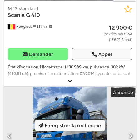
MTS standard
Scania
G 410
12 900 €
Hooglede
531 km
prix fixe hors TVA
(15 609 € brut)
Demander
Appel
État:
d'occasion
, kilométrage:
1 130 989 km
, puissance:
302 kW
(410,61 ch)
, première immatriculation:
07/2014
, type de carburant:
diesel
, dimension des pneus:
315/70 R22.5
, configuration
d'essieux:
4x2
, carburant:
diesel
, freins:
retardeur
, couleur:
autre
,
Annonce
cabine conducteur:
cabine courte
, type d'engrenage:
automatique
, suspension:
acier-air
, Année de construction:
2014
,
Équipement:
chauffage de stationnement, retardeur,
régulateur de vitesse, régulation électrique des vitres,
rétroviseur électrique, verrouillage centralisé
, = Options et
Enregistrer la recherche
accessoires supplémentaires = - Lecteur CD - Réservoir de
carburant en aluminium - Phares - Pare-soleil - Courant alternatif
- Boîte à outils = Informations complémentaires = Dimensions des