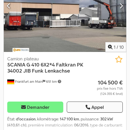
1
/
10
Camion plateau
SCANIA
G 410 6X2*4 Faltkran PK
34002 JIB Funk Lenkachse
104 500 €
Frankfurt am Main
651 km
prix fixe hors TVA
(124 355 € brut)
Demander
Appel
État:
d'occasion
, kilométrage:
147 100 km
, puissance:
302 kW
(410,61 ch)
, première immatriculation:
06/2016
, type de carburant: