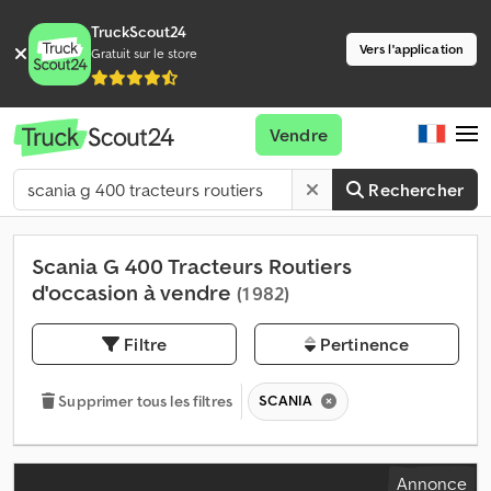
TruckScout24
Vers l'application
Gratuit sur le store
Vendre
Rechercher
Scania G 400 Tracteurs Routiers
d'occasion à vendre
(1 982)
Filtre
Pertinence
SCANIA
Supprimer tous les filtres
Annonce