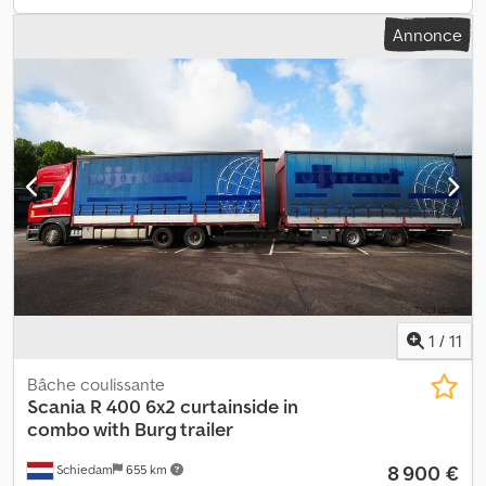
432 000 km ÉQUIPEMENTS : ? ABS ? VERROUILLAGE CENTRALISÉ
Annonce
? VITRES ÉLECTRIQUES ? RÉTROVISEURS ÉLECTRIQUES ?
DIRECTION ASSISTÉE ? TACHYGRAPHE PLATEAU : 640 x 250 cm (L
x l) CHARGE UTILE : 9 000 kg POIDS TOTAL : 26 000 kg
EMPATTEMENT : 490/135 cm DIMENSIONS PNEUMATIQUES :
315/70R22,5 SUSPENSION : AVANT : À RESSORTS ARRIÈRE :
PNEUMATIQUE GRUE : HIAB 377 EP - 5 HIDUO + TÉLÉCOMMANDE
VIN : XLEG6X20005232386 TÉL : * KUBA - POLONAIS, ANGLAIS,
ALLEMAND, ITALIEN * SEBASTIAN - POLONAIS, ALLEMAND, ITALIEN,
???? * LASZLO - HONGROIS * COSTEL - ROUMAIN ? (Nous
effectuons toutes les démarches pour l’export, y compris les
plaques) RADEK - ?????
1
/
11
Bâche coulissante
Scania
R 400 6x2 curtainside in
combo with Burg trailer
8 900 €
Schiedam
655 km