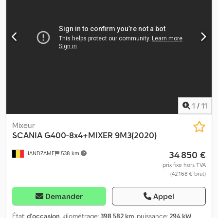
420 Euro 5 avec ADR valide jusqu'à 11/2022, parfaitement
opérationnel. Camion-citerne 2 essieux pour essence, diesel et
fioul domestique. 3 compartiments avec chargement par le bas.
Protection anti-débordement et climatisation. Citerne
Schwingenschlögel avec système de mesure électronique,
pompe, etc. FL et AT. Dernier contrôle : 28/10/21 (§ 57a, ADR et test
d'étanchéité). Première main, excellent état. Prix fixe. Autriche.
Dcodpfx Afsyd S Ake Ejk
1
/
11
Mixeur
SCANIA
G400-8x4+MIXER 9M3(2020)
34 850 €
HANDZAME
538 km
prix fixe hors TVA
(42 168 € brut)
Demander
Appel
État:
d'occasion
, kilométrage:
398 582 km
, puissance:
294 kW