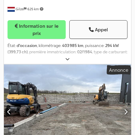
Gilze
625 km
Information sur le
Appel
prix
État:
d'occasion
, kilométrage:
403 985 km
, puissance:
294 kW
(399,73 ch)
, première immatriculation:
02/1984
, type de carburant:
diesel
, dimension des pneus:
385/65R22.5
, configuration
d'essieux:
6x2
, empattement:
3 800 mm
, carburant:
diesel
, couleur:
Annonce
rouge
, type d'engrenage:
mécanique
, nombre de vitesses:
10
,
suspension:
acier
, largeur totale:
2 500 mm
, Année de
construction:
1984
, Camion néerlandais d'origine. T142H 6x2.
Moteur : DS 14 06 Boîte de vitesses à 10 rapports. Empattement :
380 cm (essieux 1-2). Cabine rallongée / longline. Le camion est en
bon état de marche. = Informations complémentaires =
Informations techniques Nombre de cylindres : 8 Configuration
des essieux Freins : freins à tambour Suspension : suspension à
lames Essieu avant : dimension pneus : 385/65R22.5 ; directionnel ;
profil pneu gauche : 70 % ; profil pneu droit : 70 % Essieu arrière 1
: dimension pneus : 295/80R22.5 ; jumelés ; profil pneu gauche