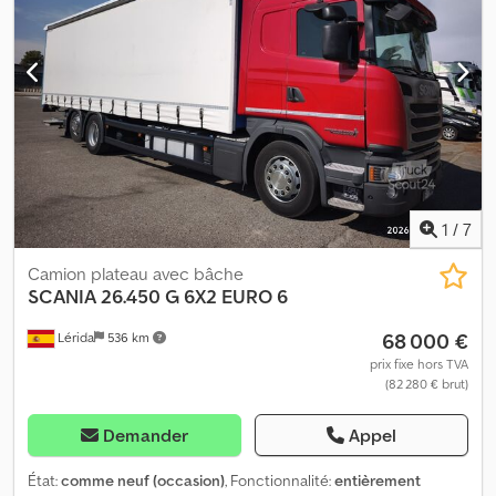
Remorquant Camion belge carte grise belge possibilité de le
passer en carte grise française. Dcodpfjzrz D Esx Af Esk
1
/
7
Camion plateau avec bâche
SCANIA
26.450 G 6X2 EURO 6
68 000 €
Lérida
536 km
prix fixe hors TVA
(82 280 € brut)
Demander
Appel
État:
comme neuf (occasion)
, Fonctionnalité:
entièrement