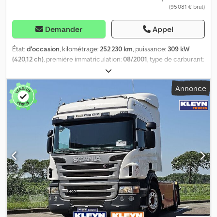
(95 081 € brut)
Demander
Appel
État:
d'occasion
, kilométrage:
252 230 km
, puissance:
309 kW
(420,12 ch)
, première immatriculation:
08/2001
, type de carburant:
diesel
, poids à vide:
20 100 kg
, poids maximal de charge:
11 900 kg
,
poids total:
32 000 kg
, configuration d'essieux:
8x4
, freins:
Annonce
retardeur
, couleur:
bleu
, cabine conducteur:
cabine couchette
,
type d'engrenage:
mécanique
, classe d'émission:
Euro 3
,
suspension:
acier-air
, nombre de sièges:
2
, volume de l'espace de
chargement:
15 m³
, longueur de l'espace de chargement:
7 900
mm
, largeur de l’espace de chargement:
2 480 mm
, hauteur de
l'espace de chargement:
800 mm
, nombre de lits:
1
, Équipement:
ABS, attelage de remorque, blocage de différentiel,
climatisation, grue, hydraulique, ordinateur de bord, régulateur
de vitesse, verrouillage centralisé
, , (DE), SCANIA R124GB8X4 avec
plateau et grue Palfinger PK 44002, année 2008, 6 extensions
hydrauliques + 1 extension manuelle, capacité de levage : max.
12 160 kg, 8 400 kg/4,5 m, 6 450 kg/5,7 m, 4 680 kg/7,5 m,
3 530 kg/9,5 m, 2 810 kg/11,5 m, 2 300 kg/13,7 m, 1 960 kg/15,9 m,