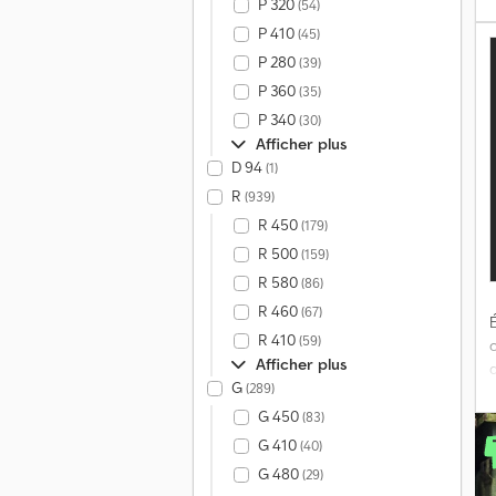
P 320
(54)
c
P 410
(45)
P 280
(39)
P 360
(35)
P 340
(30)
Afficher plus
D 94
(1)
R
(939)
R 450
(179)
R 500
(159)
R 580
(86)
R 460
(67)
É
R 410
(59)
Afficher plus
G
(289)
d
G 450
(83)
G 410
(40)
G 480
(29)
v