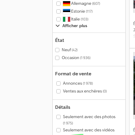
تك
Allemagne
(607)
نید
Estonie
(117)
Italie
(103)
É
3
Afficher plus
a
p
État
e
Neuf
(42)
Occasion
(1 936)
Format de vente
Annonces
(1 978)
Ventes aux enchères
(0)
Détails
Seulement avec des photos
(1 975)
É
Seulement avec des vidéos