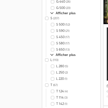
G 440
(26)
K
G 500
(20)
p
Afficher plus
S
(207)
S 500
(52)
S 590
(21)
S 450
(17)
S 580
(17)
S 650
(13)
Afficher plus
L
(110)
L 280
(5)
L 250
(2)
L 220
(1)
T
(67)
É
T 124
(4)
T 114
(3)
T 142
(1)