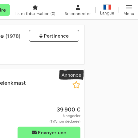
dre
Langue
Liste d'observation
(0)
Se connecter
Menu
re
(1 978)
Pertinence
Annonce
s
Gelenkmast
39 900 €
à négocier
(TVA non déclarée)
Envoyer une