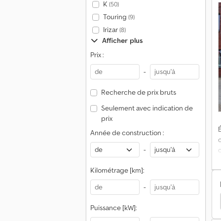
K
(50)
Touring
(9)
Irizar
(8)
N
Afficher plus
Prix :
d
-
c
T
Recherche de prix bruts
a
Seulement avec indication de
s
prix
g
É
Année de construction :
-
Kilométrage [km]:
-
co Eurocargo 120
Iveco Eurocargo Ml Poids Lourds
Puissance [kW]: