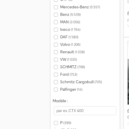
Mercedes-Benz
(5 557)
É
Benz
(5 539)
MAN
(3 056)
Iveco
(1 764)
d
DAF
(1 580)
p
Volvo
(1 206)
Renault
(1 038)
S
VW
(1 035)
SCHMITZ
(798)
Ford
(753)
Schmitz Cargobull
(705)
Palfinger
(14)
Modèle :
É
P
(399)