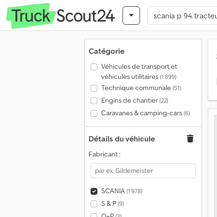
Catégorie
Véhicules de transport et
véhicules utilitaires
(1 899)
Technique communale
(51)
Engins de chantier
(22)
Caravanes & camping-cars
(6)
Détails du véhicule
Fabricant :
SCANIA
(1 978)
S & P
(9)
O+P
(3)