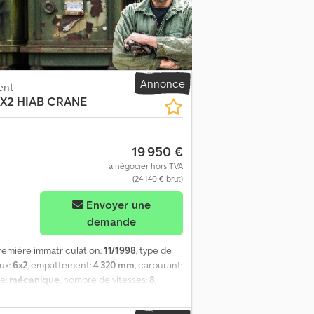
345 Disposition des roues : 4x2
s : manuelle (GR801) Suspension :
s : en charge/à vide : 20 500 kg / 10 875 kg
n : pneumatique Freins : à tambour Type de
supplémentaires = Transmission : GR801,
eumatique Poids à vide : 10 875 kg
Annonce
ent
6X2 HIAB CRANE
19 950 €
à négocier hors TVA
(24 140 € brut)
Envoyer une
demande
première immatriculation:
11/1998
, type de
eux:
6x2
, empattement:
4 320 mm
, carburant:
ge:
mécanique
, nombre de vitesses:
8
,
largeur totale:
2 550 mm
, hauteur totale:
espace de chargement:
2 510 mm
, hauteur de