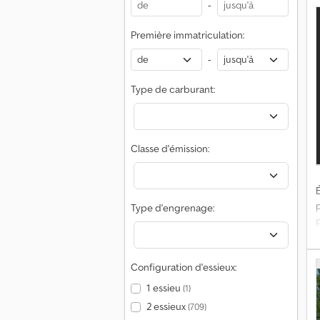
-
Première immatriculation:
f
-
r
P
Type de carburant:
C
a
l
Classe d'émission:
•
É
Type d'engrenage:
p
1
Configuration d'essieux:
d
1 essieu
(1)
2 essieux
(709)