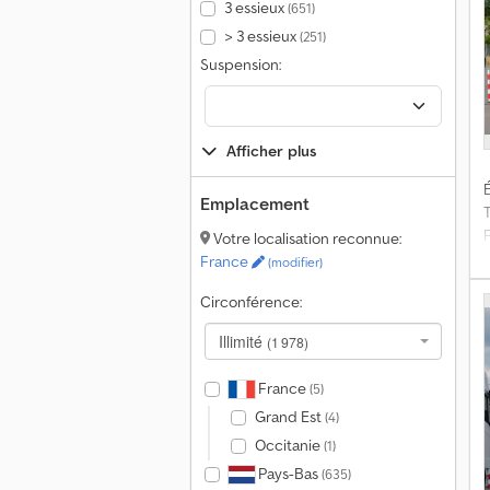
3 essieux
(651)
A
> 3 essieux
(251)
Suspension:
V
Afficher plus
É
G
Emplacement
Votre localisation reconnue:
c
France
(modifier)
Circonférence:
Illimité
(1 978)
France
(5)
Grand Est
(4)
p
Occitanie
(1)
н
Pays-Bas
(635)