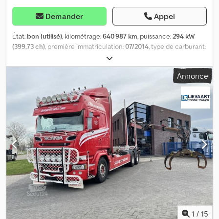
Demander
Appel
État:
bon (utilisé)
, kilométrage:
640 987 km
, puissance:
294 kW
(399,73 ch)
, première immatriculation:
07/2014
, type de carburant:
diesel
, dimension des pneus:
375/50 22.5
, configuration d'essieux:
8x2
, empattement:
5 900 mm
, carburant:
diesel
, freins:
retardeur
,
Annonce
cabine conducteur:
cabine couchette
, type d'engrenage:
automatique
, classe d'émission:
Euro 6
, suspension:
air
, nombre
de sièges:
2
, longueur totale:
11 400 mm
, largeur totale:
2 550 mm
,
hauteur totale:
3 750 mm
, charge admissible sur essieu (essieu 1):
8 000 kg
, charge maximale autorisée par essieu (essieu 2):
8 000
kg
, charge d'essieu autorisée (essieu 3):
11 500 kg
, longueur de
l'espace de chargement:
8 550 mm
, largeur de l’espace de
chargement:
2 480 mm
, Année de construction:
2014
,
Équipement:
ABS, EBS (Système de freinage électronique),
blocage de différentiel, chauffage de stationnement,
climatisation, retardeur, régulation électrique des vitres
, =
Options et équipements supplémentaires = - Attache-remorque
40 mm - Accoudoir Dkedpfxjzrv T Ij Ai Hjr - Feux clignotants - Toit
ouvrant - Euro 6 - Essieu suiveur relevable - Chauffage -
1
/
15