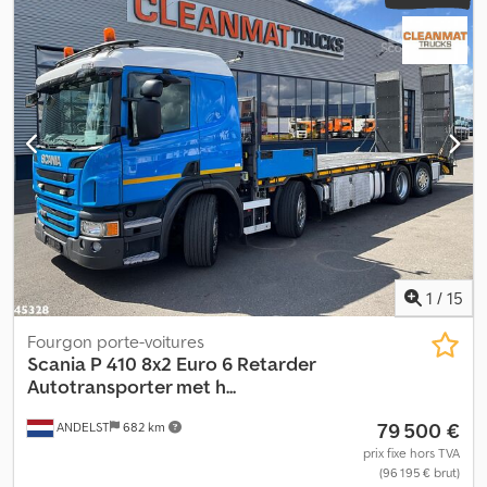
1
/
15
Fourgon porte-voitures
Scania
P 410 8x2 Euro 6 Retarder
Autotransporter met h...
79 500 €
ANDELST
682 km
prix fixe hors TVA
(96 195 € brut)