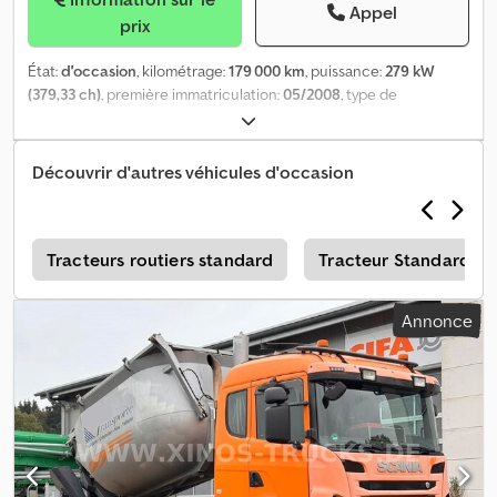
Appel
Chauffage à eau avec échangeur thermique et chauffage au sol
prix
(WEBASTO - THERMO 90 - 24 volts) * Climatiseur avec
télécommande (DOMETIC - FRESHWELL 3000 -
État:
d'occasion
, kilométrage:
179 000 km
, puissance:
279 kW
(379,33 ch)
, première immatriculation:
05/2008
, type de
carburant:
diesel
, poids total:
26 000 kg
, type d'engrenage:
automatique
, classe d'émission:
Euro 4
, Équipement:
ABS,
climatisation
, Scania 6 chevaux, cellule d’habitation avec
Découvrir d'autres véhicules d'occasion
extension latérale, équipement complet Dsdpey Aqfvofx Ai Hjkr
e
Tracteurs routiers standard
Tracteur Standard
Annonce