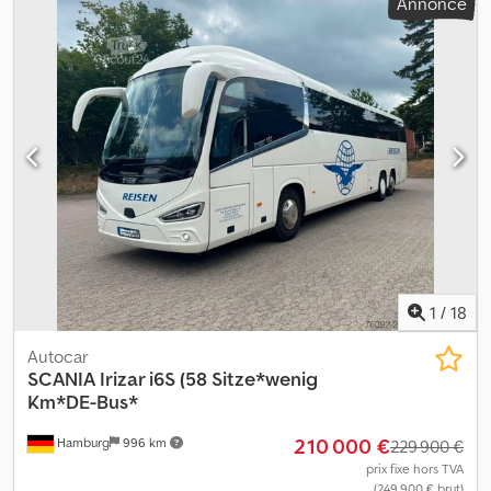
Annonce
Équipement:
ABS, climatisation, hayon élévateur, programme
électronique de stabilité (ESP)
, Scania 8x4, camion à asphalte
Primetzhofer Camion à asphalte Primetzhofer Hayon hydraulique
Trappes hydrauliques Boîte de vitesses manuelle Pneus en bon
état (environ 70 %) Dsdozly Upepfx Ai Hskr Suspension à ressorts
à lames Boîte de vitesses manuelle Environ 540 000 km Véhicule
allemand avec immatriculation allemande Caméra de recul État
très bien entretenu Cabine couchette Commande interne et
externe du camion Toutes les informations sont fournies sans
garantie, et aucune responsabilité n'est acceptée en cas
d'erreur. Vente sous réserve de disponibilité. Vente uniquement
aux acheteurs professionnels. Les photos ont été retouchées
uniquement à des fins de protection des clients.
1
/
18
Autocar
SCANIA
Irizar i6S (58 Sitze*wenig
Km*DE-Bus*
210 000 €
Hamburg
996 km
229 900 €
prix fixe hors TVA
(249 900 € brut)