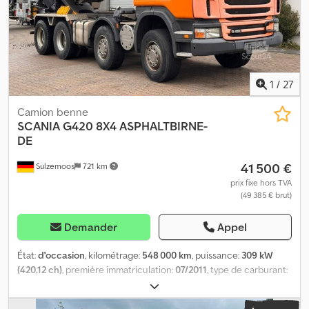
1
/
27
Camion benne
SCANIA
G420 8X4 ASPHALTBIRNE-
DE
41 500 €
Sulzemoos
721 km
prix fixe hors TVA
(49 385 € brut)
Demander
Appel
État:
d'occasion
, kilométrage:
548 000 km
, puissance:
309 kW
(420,12 ch)
, première immatriculation:
07/2011
, type de carburant:
diesel
, poids total:
36 000 kg
, configuration d'essieux:
3 essieux
,
type d'engrenage:
mécanique
, classe d'émission:
Euro 5
,