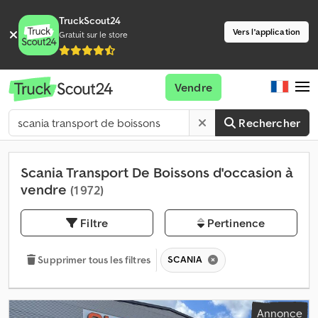
TruckScout24
Vers l'application
Gratuit sur le store
Vendre
Rechercher
Scania Transport De Boissons d'occasion à
vendre
(1 972)
Filtre
Pertinence
SCANIA
Supprimer tous les filtres
Annonce