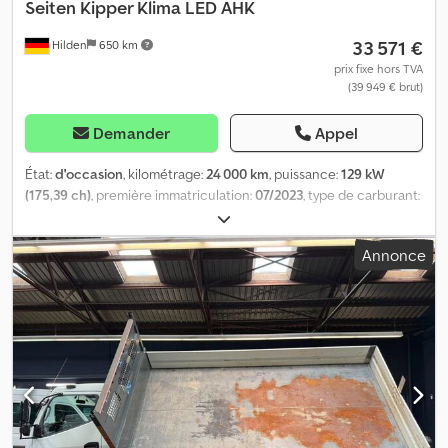
Seiten Kipper Klima LED AHK
33 571 €
Hilden
650 km
prix fixe hors TVA
(39 949 € brut)
Demander
Appel
État:
d'occasion
, kilométrage:
24 000 km
, puissance:
129 kW
(175,39 ch)
, première immatriculation:
07/2023
, type de carburant:
diesel
, poids total:
7 490 kg
, couleur:
blanc
, type d'engrenage:
mécanique
, classe d'émission:
Euro 6
, nombre de sièges:
3
,
Annonce
longueur totale:
6 071 mm
, largeur totale:
2 200 mm
, hauteur
totale:
2 340 mm
, longueur de l'espace de chargement:
4 200 mm
,
largeur de l’espace de chargement:
2 150 mm
, Équipement:
climatisation, verrouillage centralisé
, Un Fuso Canter 7C18, un
camion à benne basculante sur trois côtés, en excellent état,
équipé du moteur diesel 3,0 litres mondialement reconnu, est mis
en vente. * Le véhicule est en bon état ! * Véhicule allemand *
Norme Euro 6d * Deuxième main * Entretien régulier (carnet
d’entretien disponible) * TVA facturable Équipement : * Nouveau
modèle * Benne basculante Scattolini à trois côtés *