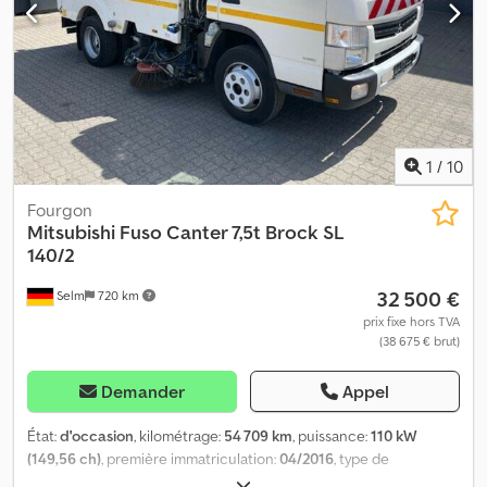
1
/
10
Fourgon
Mitsubishi
Fuso Canter 7,5t Brock SL
140/2
32 500 €
Selm
720 km
prix fixe hors TVA
(38 675 € brut)
Demander
Appel
État:
d'occasion
, kilométrage:
54 709 km
, puissance:
110 kW
(149,56 ch)
, première immatriculation:
04/2016
, type de
carburant:
diesel
, poids à vide:
5 140 kg
, poids maximal de charge: