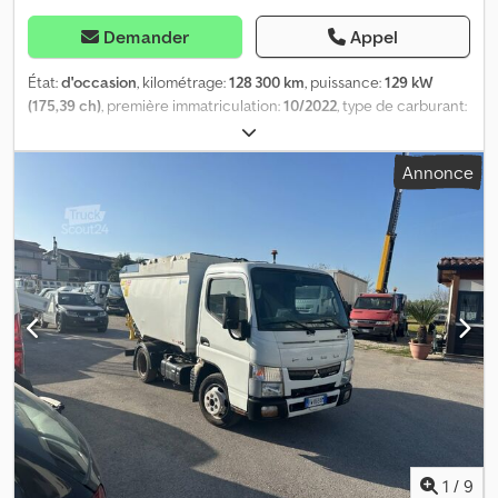
Demander
Appel
État:
d'occasion
, kilométrage:
128 300 km
, puissance:
129 kW
(175,39 ch)
, première immatriculation:
10/2022
, type de carburant:
diesel
, poids total:
10 990 kg
, carburant:
diesel
, type d'engrenage:
mécanique
, classe d'émission:
Euro 6
, suspension:
acier
,
Annonce
Équipement:
airbag, climatisation, filtre à particules, régulateur
de vitesse
, 581 Climatisation automatique, F62 Rétroviseurs
extérieurs chauffants, IH9 Empattement 4300 mm, MD9
Régulateur de vitesse, SA5 Airbag conducteur, SH6 Siège
conducteur confort à suspension horizontale. Joignables par
téléphone du lundi au vendredi jusqu'à 20h00 et le samedi
jusqu'à 16h00 ! Autres informations : Leasing/financement et
reprise possibles ! Sous réserve d’erreurs et de vente
intermédiaire ! Toutes les informations sont sans garantie.
Dcedoxvpbtjpfx Akwjk
1
/
9