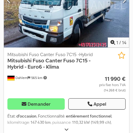
1
/
14
Mitsubishi Fuso Canter Fuso 7C15 -Hybrid
Mitsubishi Fuso
Canter Fuso 7C15 -
Hybrid - Euro6 - Klima
11 990 €
Dahlem
565 km
prix fixe hors TVA
(14 268 € brut)
Demander
Appel
État:
d'occasion
, Fonctionnalité:
entièrement fonctionnel
,
kilométrage:
147 430 km
, puissance:
110,32 kW (149,99 ch)
,
première immatriculation:
01/2017
, type de carburant:
hybride
,