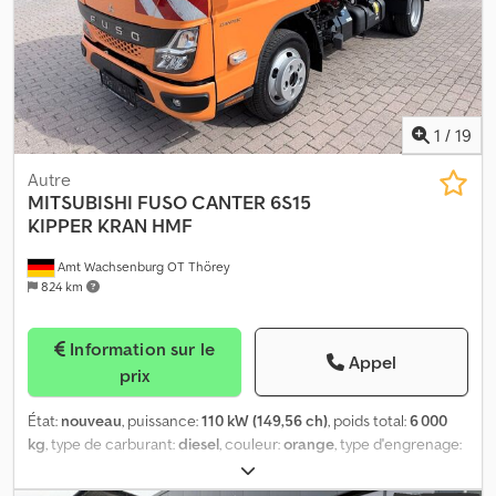
mm Empattement : 3 800 mm 3 places Carnet d’entretien à jour
_____ Toutes les informations sont données sans garantie Sous
réserve de vente intermédiaire Sauf erreurs et omissions _____
1
/
19
Autre
MITSUBISHI
FUSO CANTER 6S15
KIPPER KRAN HMF
Amt Wachsenburg OT Thörey
824 km
Information sur le
Appel
prix
État:
nouveau
, puissance:
110 kW (149,56 ch)
, poids total:
6 000
kg
, type de carburant:
diesel
, couleur:
orange
, type d'engrenage:
mécanique
, classe d'émission:
Euro 6
, Année de construction:
2026
, nombre de sièges:
3
, Équipement:
ABS, climatisation, filtre