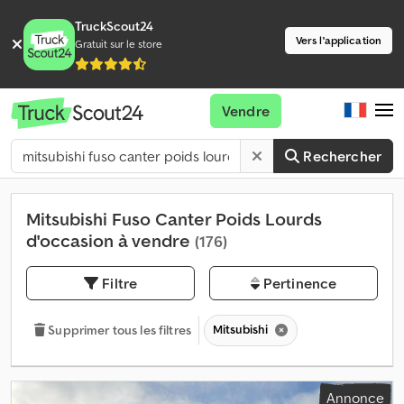
TruckScout24
Vers l'application
Gratuit sur le store
Vendre
Rechercher
Mitsubishi Fuso Canter Poids Lourds
d'occasion à vendre
(176)
Filtre
Pertinence
Mitsubishi
Supprimer tous les filtres
Annonce