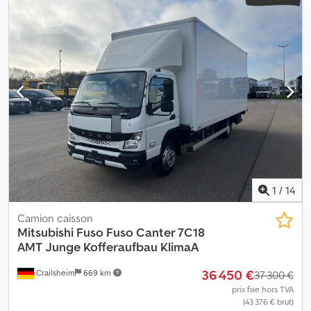
1
/
14
Camion caisson
Mitsubishi Fuso
Fuso Canter 7C18
AMT Junge Kofferaufbau KlimaA
36 450 €
Crailsheim
669 km
37 300 €
prix fixe hors TVA
(43 376 € brut)