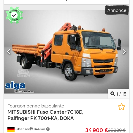
2 350 kg
, poids total:
7 490 kg
, configuration d'essieux:
4x2
,
Annonce
empattement:
2 900 mm
, couleur:
blanc
, cabine conducteur:
cabine courte
, type d'engrenage:
semi-automatique
, classe
d'émission:
Euro 6
, suspension:
acier
, nombre de sièges:
3
,
longueur totale:
5 300 mm
, Équipement:
ABS, blocage de
différentiel, climatisation, contrôle de traction, faible niveau de
bruit, programme électronique de stabilité (ESP), verrouillage
centralisé
, Structure de marque Brock, type SL 140/2, fixation des
deux côtés. Offre non contraignante – modifications et ventes
intermédiaires réservées – la vente s’effectue avec exclusion de
toute garantie – toutes les informations sont données sans
garantie ! Dsdpfxszq Ar Is Akwsck
1
/
15
Fourgon benne basculante
MITSUBISHI
Fuso Canter 7C18D,
Palfinger PK 7001-KA, DOKA
34 900 €
Sittensen
944 km
35 900 €