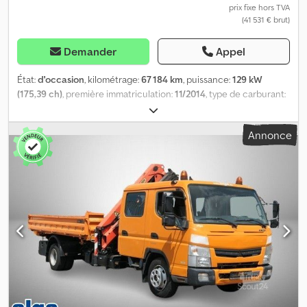
prix fixe hors TVA
(41 531 € brut)
Demander
Appel
État:
d'occasion
, kilométrage:
67 184 km
, puissance:
129 kW
(175,39 ch)
, première immatriculation:
11/2014
, type de carburant:
diesel
, poids total:
7 490 kg
, couleur:
orange
, type d'engrenage:
automatique
, classe d'émission:
Euro 6
, nombre de sièges:
7
,
Annonce
longueur totale:
7 640 mm
, largeur totale:
2 550 mm
, hauteur
totale:
2 800 mm
, volume de l'espace de chargement:
4 m³
,
longueur de l'espace de chargement:
3 800 mm
, largeur de
l’espace de chargement:
2 350 mm
, hauteur de l'espace de
chargement:
400 mm
, Équipement:
ABS, chauffage de
stationnement, climatisation, grue, programme électronique
de stabilité (ESP)
, Double cabine avec 4 portes, benne trilibérale,
6 paires d’anneaux d’arrimage encastrés dans le plancher, grue
centrale PALFINGER type PK 7001-KA, stabilisateurs à 2 points,
commandes côté conducteur et côté passager, contrôle du
grappin, 2 extensions hydrauliques, capacité de levage max. de
3200 kg, courbe de levage : env. 3,2 m - 1760 kg, 5,0 m - 1200 kg, 7,0