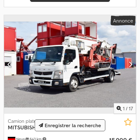
homologué pour l’UE. Le véhicule démarre et fonctionne, mais ne
peut pas être conduit car il ne change pas de vitesse. Il présente
des défauts et des problèmes, et des frais supplémentaires
Annonce
seront nécessaires. Prêt à être livré. Km : 211 445 CV : 175 Contrôle
technique : Non Homologation UE valable jusqu’au : 07.04.2026
Poids à vide : 3 815 Poids total : 7 490 Charge utile : 3 600 Largeur :
220 Longueur : 606 kW : 129 Norme Euro : 6 Modèle : Fuso Canter
4x2, camion à plateau, véhicule à réparer avec benne basculante
à trois côtés Boîte de vitesses : Automatique = Informations
complémentaires = Pour plus d’informations, veuillez contacter
ATS Norway.
1
/
17
Camion plateau
Enregistrer la recherche
MITSUBISHI
Fuso Canter 7C15
Neuss
643 km