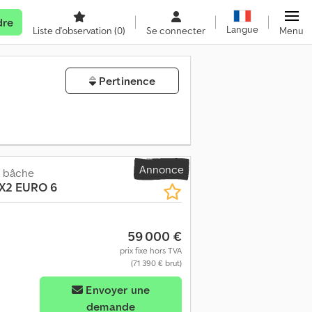
dre
Langue
Liste d'observation
(0)
Se connecter
Menu
Pertinence
Annonce
c bâche
6X2 EURO 6
59 000 €
prix fixe hors TVA
(71 390 € brut)
Envoyer une
demande