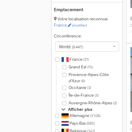
Emplacement
É
Votre localisation reconnue:
France
(modifier)
Circonférence:
Illimité
(5 447)
France
(31)
p
Grand Est
(15)
M
Provence-Alpes-Côte
d'Azur
(6)
Occitanie
(3)
B
Île-de-France
(3)
1
Auvergne-Rhône-Alpes
(2)
1
Afficher plus
Allemagne
(3 526)
É
Pays-Bas
(685)
d
Belgique
(347)