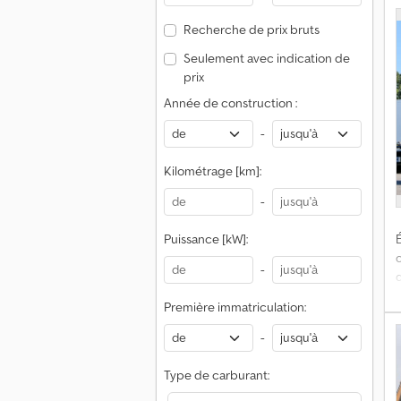
Recherche de prix bruts
*
Seulement avec indication de
prix
c
Année de construction :
-
Kilométrage [km]:
-
Puissance [kW]:
É
-
Première immatriculation:
*
-
B
Type de carburant: