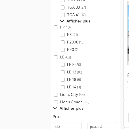
TGA 33
(27)
TGA 41
(17)
Afficher plus
F
(140)
e
A
F8
(41)
F2000
(15)
F90
(2)
LE
(62)
LE 8
(20)
LE 12
(10)
É
LE 18
(9)
LE 14
(3)
Lion's City
(44)
Lion's Coach
(38)
c
Afficher plus
Prix :
co Eurocargo 120
Iveco Eurocargo Ml Poids Lourds
-