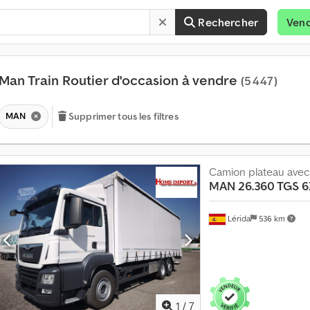
Rechercher
Ven
Man Train Routier d'occasion à vendre
(5 447)
MAN
Supprimer tous les filtres
Camion plateau ave
MAN
26.360 TGS 
Lérida
536 km
V
e
n
d
r
1
/
7