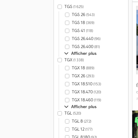
TGS
(1 625)
c
TGS 26
(543)
TGS 18
(369)
h
TGS 41
(118)
TGS 26.440
(96)
r
TGS 26.400
(81)
t
Afficher plus
TGX
(1 338)
é
d
TGX 18
(889)
3
TGX 26
(293)
TGX 18.510
(153)
É
a
TGX 18.470
(120)
TGX 18.460
(119)
D
Afficher plus
g
TGL
(520)
s
TGL 8
(272)
TGL 12
(177)
:
d
TGL 8.180
(92)