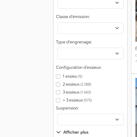
Classe d'émission:
m
c
p
Type d'engrenage:
É
p
d
Configuration d'essieux:
1 essieu
(5)
2 essieux
(2 388)
3 essieux
(1 460)
> 3 essieux
(575)
Suspension:
Afficher plus