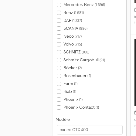
Mercedes-Benz
(1 696)
É
Benz
(1 681)
DAF
(1 237)
t
SCANIA
(886)
Iveco
(717)
Volvo
(715)
SCHMITZ
(108)
Schmitz Cargobull
(91)
s
Böcker
(2)
Rosenbauer
(2)
Farm
(1)
Hiab
(1)
Phoenix
(1)
Phoenix Contact
(1)
É
Modèle :
d