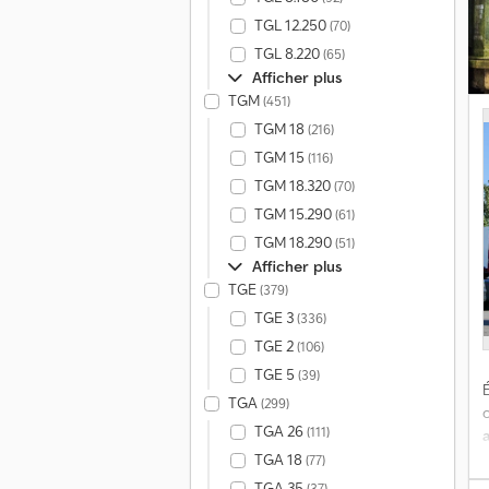
a
TGL 12.250
(70)
TGL 8.220
(65)
Afficher plus
TGM
(451)
TGM 18
(216)
p
n
TGM 15
(116)
V
TGM 18.320
(70)
TGM 15.290
(61)
p
TGM 18.290
(51)
Afficher plus
e
TGE
(379)
TGE 3
(336)
TGE 2
(106)
TGE 5
(39)
É
TGA
(299)
TGA 26
(111)
TGA 18
(77)
0
TGA 35
(37)