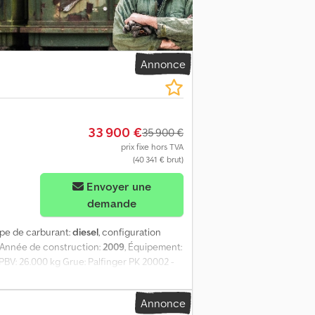
1 500 kg. Équipements supplémentaires :
OSITIONS, ESSIEU ARRIÈRE ÉLEVABLE ET
ESSE, AUTORADIO CD, ORDINATEUR DE
STÈME D’ATTÉNUATION DES CHOCS
ozrzi Usgmjk
Annonce
33 900 €
35 900 €
prix fixe hors TVA
(40 341 € brut)
Envoyer une
demande
type de carburant:
diesel
, configuration
, Année de construction:
2009
, Équipement:
 PBV: 26.000 kg Grue: Palfinger PK 20002 -
Annonce