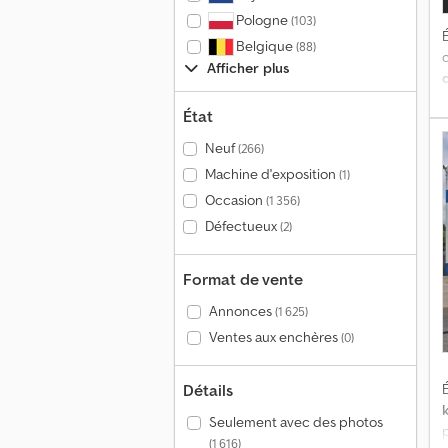
C
Pologne
(103)
T
É
Belgique
(88)
s
Afficher plus
d
État
C
c
Neuf
(266)
Machine d'exposition
(1)
e
Occasion
(1 356)
c
c
f
Défectueux
(2)
a
F
Format de vente
T
Annonces
(1 625)
p
R
Ventes aux enchères
(0)
d
c
q
t
Détails
É
s
d
Seulement avec des photos
p
(1 616)