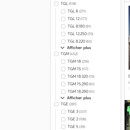
e
TGL
(518)
p
TGL 8
(271)
TGL 12
(177)
TGL 8.180
(91)
TGL 12.250
(70)
p
TGL 8.220
(65)
p
Afficher plus
TGM
(452)
TGM 18
(216)
c
k
TGM 15
(117)
TGM 18.320
É
(70)
d
TGM 15.290
(61)
t
TGM 18.290
(51)
Afficher plus
i
TGE
(381)
I
TGE 3
(337)
TGE 2
(106)
s
TGE 5
(39)