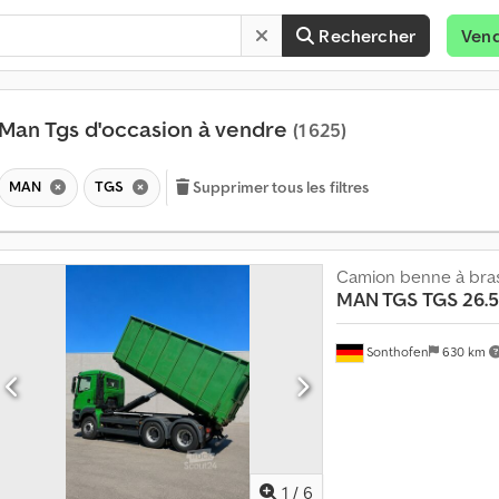
Rechercher
Ven
Man Tgs d'occasion à vendre
(1 625)
MAN
TGS
Supprimer tous les filtres
Camion benne à bra
MAN TGS
TGS 26.5
Sonthofen
630 km
V
e
n
d
r
1
/
6
e