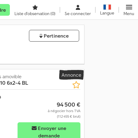
dre
Langue
Liste d'observation
(0)
Se connecter
Menu
Pertinence
Annonce
s amovible
10 6x2-4 BL
94 500 €
à négocier hors TVA
(112 455 € brut)
Envoyer une
demande