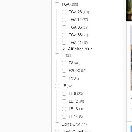
TGA
(299)
TGA 26
(111)
TGA 18
(77)
TGA 35
(37)
TGA 33
(27)
TGA 41
(17)
Afficher plus
F
(139)
F8
(40)
F2000
(15)
F90
(2)
LE
(62)
LE 8
(20)
É
LE 12
(10)
d
LE 18
(9)
LE 14
(3)
Lion's City
(44)
Lion's Coach
(38)