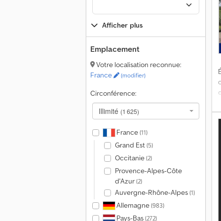
D
Afficher plus
1
1
Emplacement
Votre localisation reconnue:
É
d
France
(modifier)
Circonférence:
s
d
Illimité
(1 625)
e
c
d
France
(11)
Grand Est
(5)
Occitanie
(2)
D
Provence-Alpes-Côte
H
d'Azur
(2)
Auvergne-Rhône-Alpes
(1)
Allemagne
(983)
C
Pays-Bas
(272)