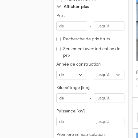
Afficher plus
Prix :
-
Recherche de prix bruts
Seulement avec indication de
prix
Année de construction :
É
-
Kilométrage [km]:
-
Puissance [kW]:
Câble
Iveco Trakker Poids Lourds
Iveco Trakker
p
-
M
Première immatriculation: