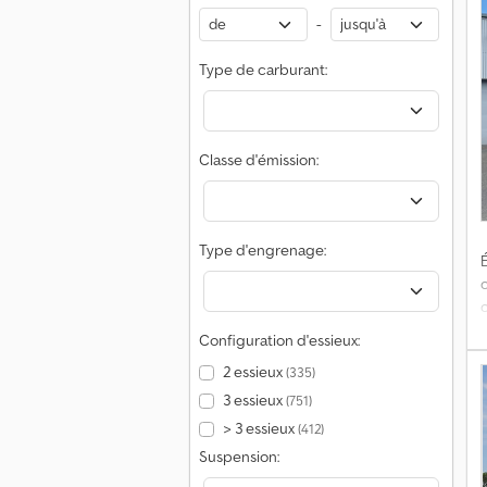
-
M
d
Type de carburant:
(
d
Classe d'émission:
s
e
Type d'engrenage:
É
d
Configuration d'essieux:
2 essieux
(335)
3 essieux
(751)
p
> 3 essieux
(412)
Suspension:
M