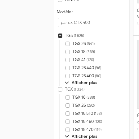
É
Modèle :
TGS
(1 625)
l
TGS 26
(541)
TGS 18
(369)
é
TGS 41
(120)
TGS 26.440
(96)
d
TGS 26.400
(80)
l
Afficher plus
c
TGX
(1 334)
TGX 18
(888)
TGX 26
(292)
TGX 18.510
(153)
É
v
TGX 18.460
(120)
d
TGX 18.470
(119)
Afficher plus