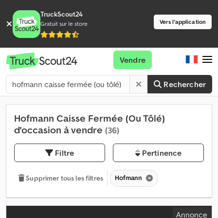
TruckScout24
Vers l'application
Gratuit sur le store
Vendre
Rechercher
Hofmann Caisse Fermée (Ou Tôlé)
d'occasion à vendre
(36)
Filtre
Pertinence
Hofmann
Supprimer tous les filtres
Annonce