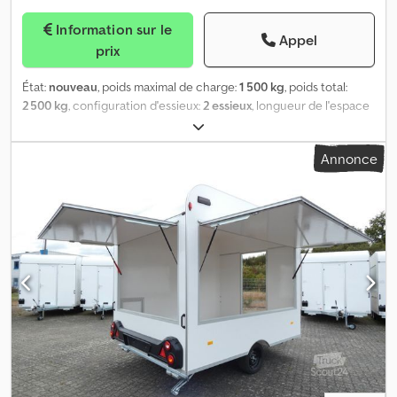
Information sur le
Appel
prix
État:
nouveau
, poids maximal de charge:
1 500 kg
, poids total:
2 500 kg
, configuration d'essieux:
2 essieux
, longueur de l'espace
de chargement:
4 500 mm
, largeur de l’espace de chargement:
2 200 mm
, hauteur de l'espace de chargement:
2 300 mm
, Année
Annonce
de construction:
2025
, Merci d’utiliser le 0550 pour les
demandes.* Poids total autorisé: 2500 kg * Dimensions
intérieures: 450x220x230 cm * Châssis double essieu, surélevé, en
acier/galvanisé avec 4 béquilles réglables * Pneumatiques 13
pouces * Dispositif de recul automatique et roue jockey * Prise
de connexion 13 pôles * Structure: panneaux sandwich polyester
(résistants aux UV) jaune soleil, baguettes profilées laquées blanc
* Parois et plafond d’env. 33 mm d’épaisseur * Porte d’entrée à
l’avant, verrouillable * 2 extracteurs muraux par pièce * Trappe au
niveau du plancher côté droit (sens de la marche) * Escalier
pliant en aluminium avec main courante amovible d’un côté *
Pack électrique avec prise extérieure 230V, coffret de
distribution/fusibles, prises réparties Chedpfxowzgggo Ag Aoa *