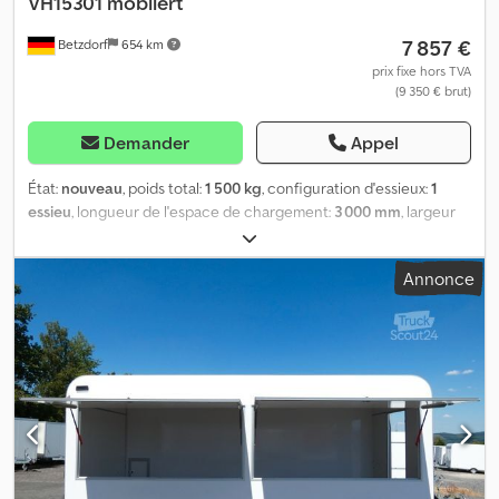
VH15301 möbliert
7 857 €
Betzdorf
654 km
prix fixe hors TVA
(9 350 € brut)
Demander
Appel
État:
nouveau
, poids total:
1 500 kg
, configuration d'essieux:
1
essieu
, longueur de l'espace de chargement:
3 000 mm
, largeur
de l’espace de chargement:
2 200 mm
, hauteur de l'espace de
chargement:
2 300 mm
, Remorque de vente VH15301 aménagée
Annonce
avec comptoir, étagère et installation électrique, sans évier
Veuillez utiliser le numéro 0608 pour les demandes. * Poids total
autorisé : 1500 kg * Dimensions intérieures L : 300 cm, l : 220 cm, h :
230 cm * Longueur totale avec timon env. 480 cm * Revêtement
intérieur et extérieur blanc laqué * Carrosserie isolée
intégralement * Sol en PVC résistant à l’usure * Châssis galvanisé
à chaud par immersion * Électricité 13 pôles, 12 V * Pneus
195/50R13C * Fabricant des essieux : AL-KO ou KNOTT * Nombre
d’essieux : 1 * Essieu freiné * Roue jockey de série * Porte
d’entrée sur la paroi avant * Aérateur latéral de série * Serrure de