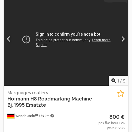
1
/
9
Marquages routiers
Hofmann
H8 Roadmarking Machine
Bj. 1995 Ersatzte
800 €
Wendelstein
754 km
prix fixe hors TVA
(952 € brut)