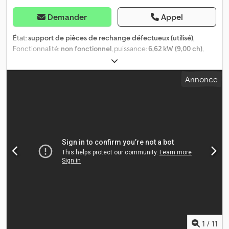
Demander
Appel
État:
support de pièces de rechange défectueux (utilisé)
,
Fonctionnalité:
non fonctionnel
, puissance:
6,62 kW (9,00 ch)
,
type de carburant:
essence
, couleur:
orange
, poids à vide:
175 kg
,
Année de construction:
1995
, Machine de marquage : + Hofmann
Annonce
+ H8-1 + Année de construction : 1995 + 175 kg + Moteur Honda
de 9,0 CV + Moteur et compresseur en bon état Codowkf Etspfx
Ag Ajha + Convient comme donneuse de pièces détachées
Recevez toutes les nouvelles mises en ligne par email – abonnez-
vous à notre NEWSLETTER ! Sous réserve d’erreurs ou de fautes
de frappe, vente intermédiaire réservée !
1
/
11