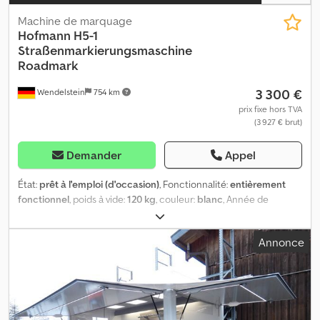
Machine de marquage
Hofmann
H5-1
Straßenmarkierungsmaschine
Roadmark
3 300 €
Wendelstein
754 km
prix fixe hors TVA
(3 927 € brut)
Demander
Appel
État:
prêt à l'emploi (d'occasion)
, Fonctionnalité:
entièrement
fonctionnel
, poids à vide:
120 kg
, couleur:
blanc
, Année de
construction:
2004
, Machine de marquage : + Hofmann + H5-1
Chedpfx Agjwift Is Aea + Année de construction : 2004 + Poids :
Annonce
120 kg + Moteur Honda GX160, 5,5 ch + Provenance : parc
municipal Recevez par e-mail tous les nouveaux véhicules mis en
ligne : inscrivez-vous à notre NEWSLETTER ! Sous réserve
d’erreurs ou fautes de frappe, vente préalable réservée.