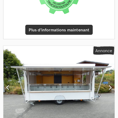
Superstructure : * Parois de 33 mm d’épaisseur * Deux portes
d’accès avec serrure sur le côté droit * Deux escaliers amovibles
et verrouillables avec main courante, rangés sur le timon pendant
le transport * Grille de ventilation (une par cabine) *
Superstructure en profilés aluminium blanc * Électricité : 12V
Plus d'informations maintenant
Équipement technique : * Branchement électrique 230 V par le
plancher du véhicule * Réservoir d’eau propre * Réservoir d’eaux
usées * Onduleur * 2 batteries de 210Ah chacune * Éclairage
périmétrique LED avec interrupteur crépusculaire * Installation
Annonce
solaire (panneau de toit avec convertisseur de tension et
alimentation des batteries) Équipement compartiment Dames : *
WC en céramique (flush profond) * Urinoir en céramique *
Lavabo en céramique avec meuble sous vasque et miroir * Kit
hygiène (distributeur de savon, distributeur de papier,
distributeur de désinfectant) * Fenêtre ouvrante env.
300x700mm * Éclairage LED à détecteur de mouvement *
Chauffage infrarouge au plafond * Sol en résine synthétique
coulée Équipement compartiment Hommes : * WC en céramique
(flush profond) * Urinoir en céramique * Lavabo en céramique
avec meuble sous vasque et miroir * Kit hygiène (distributeur de
savon, distributeur de papier, distributeur de désinfectant) *