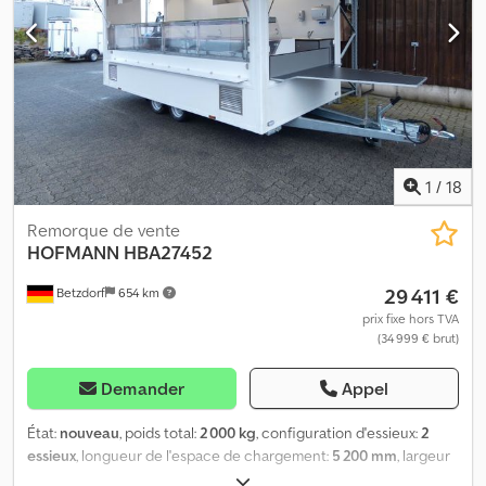
1
/
18
Remorque de vente
HOFMANN
HBA27452
29 411 €
Betzdorf
654 km
prix fixe hors TVA
(34 999 € brut)
Demander
Appel
État:
nouveau
, poids total:
2 000 kg
, configuration d'essieux:
2
essieux
, longueur de l'espace de chargement:
5 200 mm
, largeur
de l’espace de chargement:
2 200 mm
, hauteur de l'espace de