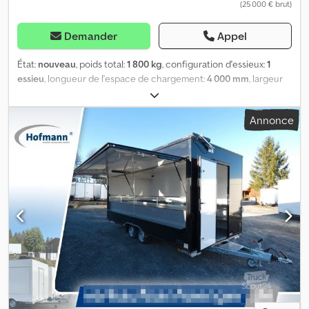
(25 000 € brut)
la vitrine réfrigérée * Tablette rabattable à l’avant du comptoir *
Vitrine en verre au-dessus du comptoir avec tablette en verre et
vitrages frontaux rabattables en verre de sécurité * Plateau pour
Demander
Appel
balance * Table pliante sur la trappe avant
État:
nouveau
, poids total:
1 800 kg
, configuration d'essieux:
1
essieu
, longueur de l'espace de chargement:
4 000 mm
, largeur
de l’espace de chargement:
2 200 mm
, hauteur de l'espace de
chargement:
2 300 mm
, Remorque de vente
Annonce
Boulangerie/Pâtisserie Backwaren Back VHSP 400 Merci d'utiliser
le 0590 pour vos demandes. * PTAC : 1800 kg * Dimensions
intérieures (L/l/h) : 4 000 x 2 200 x 2 300 mm * Dimensions
extérieures (L/l/h) : env. 4 100 x 2 266 x 2 850 mm * (Longueur
totale avec timon env. 5 800 mm) * Châssis : mono-essieu,
acier/galvanisé, avec 4 béquilles latérales, essieu suspendu par
caoutchouc * Pneus 13 pouces * Timon en V avec frein à inertie
et marchepied * Automatisme de recul et roue jockey *
Installation électrique selon la réglementation allemande (StVZO)
en 12 Volts * Feux arrière à LED type Hofmann Superstructure : *
Panneaux sandwich polyester (résistant UV), construction isolée
à lamelles * Parois et plafond env. 33 mm d’épaisseur, couleur
blanc, baguettes en aluminium laqué blanc * Trappe de vente