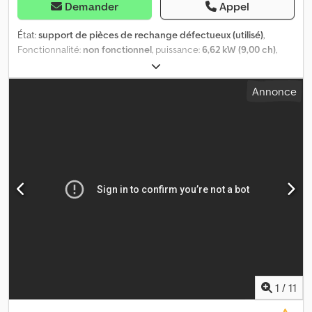
Demander
Appel
État:
support de pièces de rechange défectueux (utilisé)
,
Fonctionnalité:
non fonctionnel
, puissance:
6,62 kW (9,00 ch)
,
type de carburant:
essence
, couleur:
orange
, poids à vide:
175 kg
,
Année de construction:
1995
, Machine de marquage : + Hofmann
Annonce
+ H8-1 + Année de construction : 1995 + 175 kg + Moteur Honda
de 9,0 CV Dwedpfxowkf Ete Afrja + Moteur et compresseur en
bon état + Convient comme donneuse de pièces détachées
Recevez toutes les nouvelles mises en ligne par email – abonnez-
vous à notre NEWSLETTER ! Sous réserve d’erreurs ou de fautes
de frappe, vente intermédiaire réservée !
1
/
11