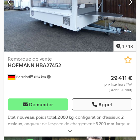
1
/
18
Remorque de vente
HOFMANN
HBA27452
29 411 €
Betzdorf
654 km
prix fixe hors TVA
(34 999 € brut)
Demander
Appel
État:
nouveau
, poids total:
2 000 kg
, configuration d'essieux:
2
essieux
, longueur de l'espace de chargement:
5 200 mm
, largeur
de l’espace de chargement:
2 200 mm
, hauteur de l'espace de
chargement:
2 300 mm
, Remorque de vente avec vitrine