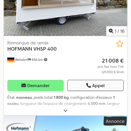
comptoir * Vitrine en verre au-dessus du comptoir avec tablette
en verre et vitrages frontaux rabattables en verre de sécurité *
Plateau pour balance * Table pliante sur la trappe avant
1
/
16
Remorque de vente
HOFMANN
VHSP 400
21 008 €
Betzdorf
654 km
prix fixe hors TVA
(25 000 € brut)
Demander
Appel
État:
nouveau
, poids total:
1 800 kg
, configuration d'essieux:
1
essieu
, longueur de l'espace de chargement:
4 000 mm
, largeur
de l’espace de chargement:
2 200 mm
, hauteur de l'espace de
chargement:
2 300 mm
, Remorque de vente
Annonce
Boulangerie/Pâtisserie Backwaren Back VHSP 400 Merci d'utiliser
le 0590 pour vos demandes. * PTAC : 1800 kg * Dimensions