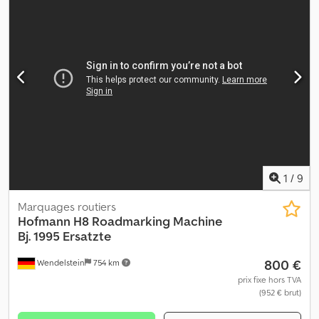
1
/
9
Marquages routiers
Hofmann
H8 Roadmarking Machine
Bj. 1995 Ersatzte
800 €
Wendelstein
754 km
prix fixe hors TVA
(952 € brut)