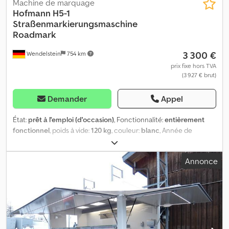
Machine de marquage
Hofmann
H5-1
Straßenmarkierungsmaschine
Roadmark
3 300 €
Wendelstein
754 km
prix fixe hors TVA
(3 927 € brut)
Demander
Appel
État:
prêt à l'emploi (d'occasion)
, Fonctionnalité:
entièrement
fonctionnel
, poids à vide:
120 kg
, couleur:
blanc
, Année de
construction:
2004
, Machine de marquage : + Hofmann + H5-1 +
Année de construction : 2004 + Poids : 120 kg + Moteur Honda
Annonce
GX160, 5,5 ch + Provenance : parc municipal Djdpswift Ijfx Afrswa
Recevez par e-mail tous les nouveaux véhicules mis en ligne :
inscrivez-vous à notre NEWSLETTER ! Sous réserve d’erreurs ou
fautes de frappe, vente préalable réservée.