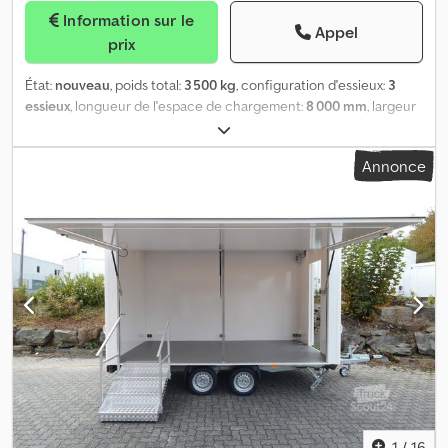
peuvent contenir des inexactitudes.
Information sur le
Appel
prix
État:
nouveau
, poids total:
3 500 kg
, configuration d'essieux:
3
essieux
, longueur de l'espace de chargement:
8 000 mm
, largeur
de l’espace de chargement:
2 400 mm
, hauteur de l'espace de
chargement:
2 400 mm
, LVH 800-3 centre d’intervention mobile,
Annonce
remorque à essieu directeur L’objet présenté ici est un exemple
de nos réalisations et a déjà été livré à un client. En tant que
carrossier spécialisé dans la fabrication sur mesure, nous
concevons, planifions et réalisons des véhicules entièrement
adaptés à VOS besoins. Dimensions, équipements annexes,
aménagements, choix des couleurs jusqu’à la technique peuvent
être définis librement. Vous avez des questions quant à la
faisabilité ? Envoyez-nous votre liste de spécifications ou un
simple croquis, et vous recevrez une offre détaillée avec des prix
individualisés. Veuillez utiliser le code 0467 pour toute demande.
Données techniques : * Remorque à essieu directeur avec
plateau tournant * PTAC : 3 500 kg * Dimensions de la carrosserie
(extérieur) env. 8 100 x 2 520 x 2 500 mm (L/l/H) * Dimensions de la
carrosserie (intérieur) env. 8 000 x 2 400 x 2 400 mm (L/l/H) *
1
/
16