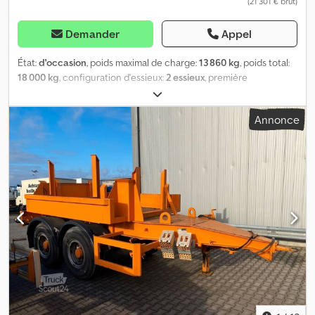
(21 301 € brut)
Demander
Appel
État:
d'occasion
, poids maximal de charge:
13 860 kg
, poids total:
18 000 kg
, configuration d'essieux:
2 essieux
, première
immatriculation:
07/2022
, longueur de l'espace de chargement:
6 770 mm
, largeur de l’espace de chargement:
2 480 mm
, hauteur
Annonce
de l'espace de chargement:
600 mm
, volume de l'espace de
chargement:
10 m³
, Équipement:
ABS
, ? châssis galvanisé ?
attelage bas ? œillet de traction 50 mm ? verrouillage de
conteneur ? 12 anneaux d’arrimage par côté ? caméra de recul
Credjxb Ig Sepfx Agujf ? freins à tambour ? raccord duomatique ?
ABS ? suspension pneumatique ? coffre à outils ? EBS ? béquilles
? montes jumelées ? essieux BPW Sous réserve de modifications
et de vente préalable. Toutes informations sans garantie.