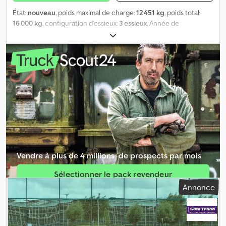
État:
nouveau
, poids maximal de charge:
12 451 kg
, poids total:
16 000 kg
, configuration d'essieux:
3 essieux
, Année de
construction:
2025
, Équipement:
ABS
, * Plateforme de
chargement rétractable * Système de freinage pneumatique
Knorr * 3 essieux avec freins à tambour * Grille avant et arrière ---
-* Dimensions des pneus : * Poids total autorisé en charge :
16 000 kg * Poids à vide : 3 540 kg * Longueur totale : ----Numéro
du véhicule : 11937----Sous réserve d'erreurs et de vente
intermédiaire----Les publicités et diverses inscriptions ont été
supprimées numériquement. Codpoyvnwisfx Agujrf -----Nous
sommes à votre entière disposition pour toutes les formalités
liées à l'achat d'un véhicule et vous conseillerons à chaque étape.
N'hésitez pas à nous faire part de vos souhaits et de vos
suggestions, et nous nous chargerons du reste. Nous pouvons
Vendre à plus de 4 millions ­ de prospects par mois
notamment vous proposer les services suivants, moyennant un
supplément : ----Reprise de votre ancien véhicule Inspection
Sélectionner le pack revendeur
TÜV/SP Gestion complète de l'exportation Médiation de
Annonce
financements Demande de plaques d'exportation Transport de
Créer une annonce unique
véhicules Immatriculation de véhicules Récupération et
transport de véhicules ----? VOTRE ÉQUIPE VTS