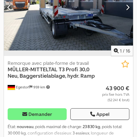
1
/
16
Remorque avec plate-forme de travail
MÜLLER-MITTELTAL
T3 Profi 30,0
Neu, Baggerstielablage, hydr. Ramp
43 900 €
Egestorf
959 km
prix fixe hors TVA
(52 241 € brut)
Demander
Appel
État:
nouveau
, poids maximal de charge:
23 830 kg
, poids total:
30 000 kg
, configuration d'essieux:
3 essieux
, longueur de