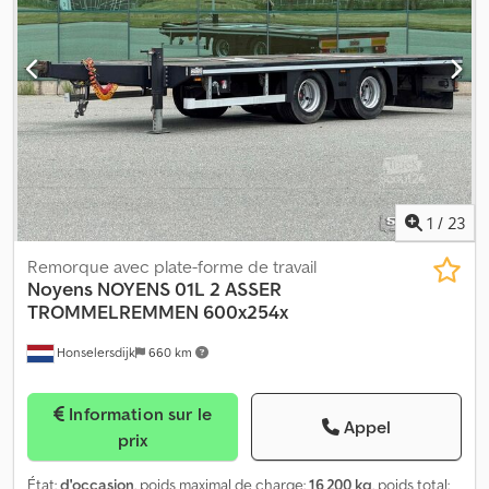
1
/
23
Remorque avec plate-forme de travail
Noyens NOYENS 01L 2 ASSER
TROMMELREMMEN 600x254x
Honselersdijk
660 km
Information sur le
Appel
prix
État:
d'occasion
, poids maximal de charge:
16 200 kg
, poids total: