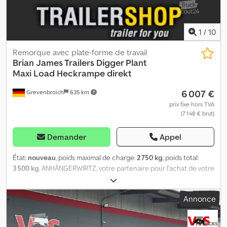
07.26 \ 543-0110 VERSION 29002
1
/
10
Remorque avec plate-forme de travail
Brian James Trailers
Digger Plant
Maxi Load Heckrampe direkt
6 007 €
Grevenbroich
635 km
prix fixe hors TVA
(7 148 € brut)
Demander
Appel
État:
nouveau
, poids maximal de charge:
2 750 kg
, poids total:
3 500 kg
, ANHÄNGERWIRTZ, votre partenaire pour l'achat de votre
nouvelle remorque, vous propose des marques réputées à des
prix avantageux, directement du fabricant ! Plus de 800 nouvelles
Annonce
remorques en stock. Plus de 130 remorques d'occasion en
permanence disponibles. Exemple sans engagement : dans la
limite des stocks disponibles ! Plateau pour transport de