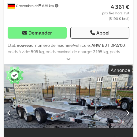
4 361 €
Grevenbroich
635 km
prix fixe hors TVA
(5 190 € brut)
Demander
Appel
État:
nouveau
, numéro de machine/véhicule:
AHW BJT DP2700
,
poids à vide:
505 kg
, poids maximal de charge:
2 195 kg
, poids
total:
2 700 kg
, longueur de l'espace de chargement:
2 800 mm
,
largeur de l’espace de chargement:
1 300 mm
, disponible
Annonce
immédiatement pour le transport de machines de chantier ou de
mini-excavateurs. Remorque-plateau Cargo Digger Plant 2,
dimensions : 2 800 x 1 300 x 150 cm, poids : 2 700 kg, modèle avec
éclairage LED. Remorque à sellette tandem, châssis en V, freinage
par inertie, pneumatiques 14 ", hauteur de la plateforme de
chargement : 38 cm, benne en acier galvanisé avec plancher en
acier perforé, conformément à la norme DIN, sangles d’arrimage,
support de pelle monté, rampes d’accès en acier, pliantes et
coulissantes, roue de support… Prenez rendez-vous dès
maintenant pour récupérer votre commande en appelant le
02182 699 0 690, du lundi au vendredi. Crjdpfxozm Rigs Aguef