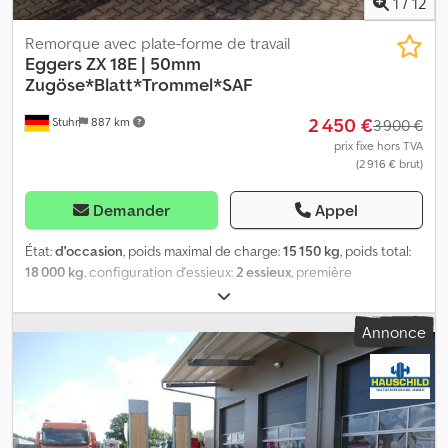
1
/
12
Remorque avec plate-forme de travail
Eggers
ZX 18E | 50mm
Zugöse*Blatt*Trommel*SAF
2 450 €
Stuhr
887 km
3 900 €
prix fixe hors TVA
(2 916 € brut)
Demander
Appel
État:
d'occasion
, poids maximal de charge:
15 150 kg
, poids total:
18 000 kg
, configuration d'essieux:
2 essieux
, première
immatriculation:
10/1994
, ? Plateforme pour masses d’équilibrage
? Anneau de traction 50 mm ? 4 anneaux d’arrimage ? Frein à
Annonce
tambour ? Suspension à lames ? Béquilles ? Essieux SAF
Cedpfxsw Sqilj Aguerf Toutes les informations sans garantie /
Sous réserve de vente intermédiaire.