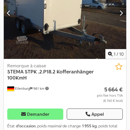
pendulaire, dimensions 3,01 m x 1,83 m. Dcodoyn Uhkepfx Aprek 3
500 kg, frein à inertie, plateau surélevé, pompe électrique,
habillage aluminium, ridelle arrière pendulaire. Sous réserve
d'erreurs et de vente intermédiaire, véhicule non préparé.
1
/
10
Remorque à caisse
STEMA
STPK .2.P18.2 Kofferanhänger
100KmH
5 664 €
Eilenburg
961 km
prix fixe hors TVA
(6 740 € brut)
Demander
Appel
État:
d'occasion
, poids maximal de charge:
1 955 kg
, poids total: