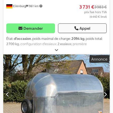
3 731 €
Eilenburg
961 km
3 983 €
prix fixe hors TVA
(4 440 € brut)
Demander
Appel
État:
d'occasion
, poids maximal de charge:
2 094 kg
, poids total:
2 700 kg
, configuration d'essieux:
2 essieux
, première
immatriculation:
02/2026
, longueur de l'espace de chargement:
4 000 mm
, largeur de l’espace de chargement:
1 830 mm
, hauteur
Annonce
de l'espace de chargement:
350 mm
, largeur totale:
1 960 mm
,
hauteur totale:
1 020 mm
, A12 GW26NG000301 Remorque tandem
surélevée, fabricant STEMA, type SySTEMA SH .2, poids total: 2 700
kg, Djdpfx Apsym Igworock Remorque surélevée avec châssis
surbaissé, 4,01 m x 1,83 m, pneus 10", homologation 100 km/h
Hauteur de chargement : 600 mm Sous réserve d'erreurs et de
vente préalable.