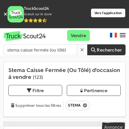
TruckScout24
Vers l'application
Gratuit sur le store
Vendre
Rechercher
Stema Caisse Fermée (Ou Tôlé) d'occasion
à vendre
(123)
Filtre
Pertinence
STEMA
Supprimer tous les filtres
Annonce