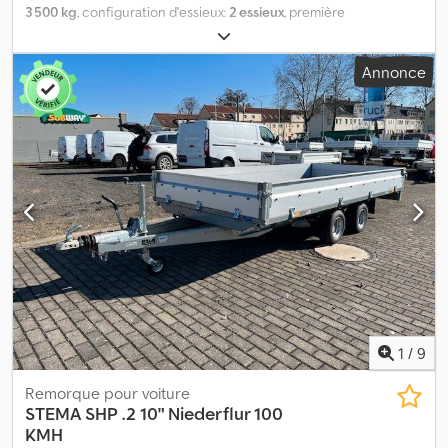
3 500 kg
, configuration d'essieux:
2 essieux
, première
immatriculation:
08/2021
, longueur de l'espace de chargement:
3 600 mm
, largeur de l’espace de chargement:
1 800 mm
, hauteur
Annonce
de l'espace de chargement:
200 mm
, largeur totale:
2 400 mm
,
hauteur totale:
2 100 mm
, Structure porte-voitures galvanisée à
chaud, timon en V, support pour pelle, ridelles soudées de 20 cm
de hauteur, garde-boues en tôle d'acier marchable, 4 profils
d'arrimage par côté, plancher en tôle alu antidérapante, rampe
d'accès arrière, essieu(x) "Stema/Knott", amortisseurs, roue jockey
renforcée, frein à inertie, frein à main. Le véhicule peut être
recouvert et/ou décoré de publicité. SI86465 Notre offre ne
comprend généralement pas de nouveau contrôle technique. Si
vous souhaitez un nouveau contrôle technique, nous pouvons
vous établir un devis via nos ateliers partenaires. Le véhicule peut
être recouvert et/ou décoré de publicité. Nos conditions
générales de livraison et de paiement s’appliquent. Nous pouvons
établir une offre de financement ou de leasing pour cet objet.
1
/
9
Dodpfoy Nu Rvsx Aprock N’hésitez pas à nous contacter !
Remorque pour voiture
STEMA
SHP .2 10" Niederflur 100
KMH