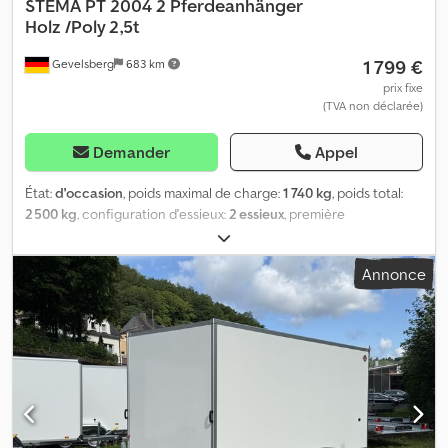
STEMA
PT 2004 2 Pferdeanhänger
Holz /Poly 2,5t
1 799 €
Gevelsberg
683 km
prix fixe
(TVA non déclarée)
Demander
Appel
État:
d'occasion
, poids maximal de charge:
1 740 kg
, poids total:
2 500 kg
, configuration d'essieux:
2 essieux
, première
immatriculation:
07/2002
, prochaine inspection (TÜV):
12/2027
,
longueur de l'espace de chargement:
3 260 mm
, largeur de
Annonce
l’espace de chargement:
1 650 mm
, hauteur de l'espace de
chargement:
2 300 mm
, largeur totale:
2 230 mm
, hauteur totale:
2 720 mm
, Année de construction:
2002
, Équipement:
hayon
élévateur
, Stema PT 2004 * Remorque pour 2 chevaux *
Transporteur de chevaux * Remorque pour animaux * Toit en
polyéthylène * Structure en bois Dsdpfx Ajziklysprock * Plancher
en bois * Cloison centrale avec système de barres de séparation
* Première immatriculation : 11.07.2002 * Contrôle technique :
12/2027 * Poids total autorisé en charge (PTAC) : 2500 kg * Poids à