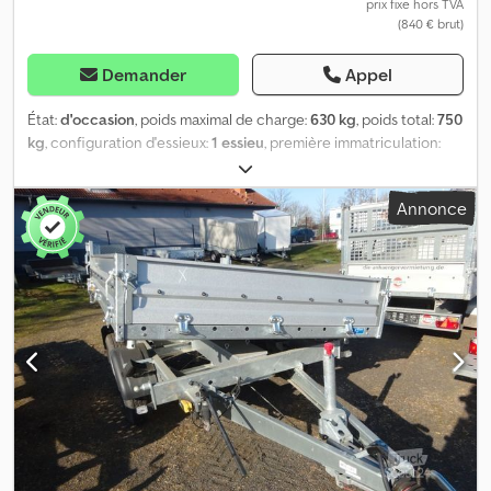
prix fixe hors TVA
(840 € brut)
Demander
Appel
État:
d'occasion
, poids maximal de charge:
630 kg
, poids total:
750
kg
, configuration d'essieux:
1 essieu
, première immatriculation:
03/2025
, longueur de l'espace de chargement:
2 070 mm
, largeur
de l’espace de chargement:
1 145 mm
, hauteur de l'espace de
Annonce
chargement:
330 mm
, largeur totale:
1 495 mm
, hauteur totale:
870 mm
, A62 GW26RGA30254, type FT 7.5-20-10.1, plateau ouvert,
WSE01AKC7, PTAC 750 kg, 100 km/h, roue jockey installée ...et bien
plus encore. Véhicule non rénové. Sous réserve d'erreurs et de
vente préalable. Dcodpoyqdrkofx Aprsk