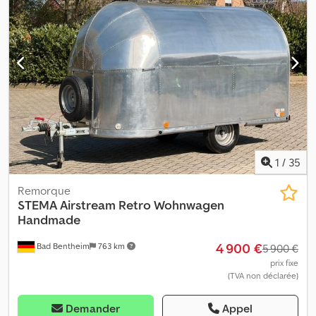
Dimensions : 270 cm (L) x 152 cm (l) x 192 cm (H) Dcodpfxjyyty Dj
Aprek * Dimensions du lit : 190 cm (L) x 145 cm (l) HORAIRES
D’OUVERTURE Du lundi au vendredi, de 9 h 00 à 17 h 00 (sur
rendez-vous...) COORDONNÉES Téléphone : WhatsApp E-mail :
Plaques d’immatriculation pour le transport et les douanes
(numéro d’exportation) disponibles chez nous. Erreurs, fautes de
frappe et ventes intermédiaires réservées. Les spécifications
techniques et les caractéristiques sont à vérifier séparément. La
conformité contractuelle est limitée à ce qui est inspecté sur
place et confirmé par écrit au moment de l’achat. Merci de
prendre rendez-vous.
1
/
35
Remorque
STEMA
Airstream Retro Wohnwagen
Handmade
4 900 €
Bad Bentheim
763 km
5 900 €
prix fixe
(TVA non déclarée)
Demander
Appel