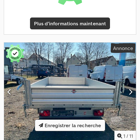
en contreplaqué phénolique antidérapant et hydrofuge d’un seul
tenant * Épaisseur 12 mm * Traverses supplémentaires pour le
soutien du plancher Installation électrique : prise 13 pôles,
Plus d'informations maintenant
équipement CE * Éclairage multifonction moderne Dcodpfx
Apjyqdtnersk * Feu antibrouillard arrière * Feu de recul * Feux de
position Sous réserve d’erreurs ou de vente intermédiaire.
Annonce
Enregistrer la recherche
1
/
11