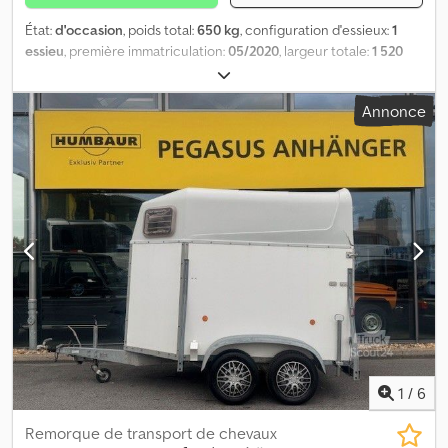
État:
d'occasion
, poids total:
650 kg
, configuration d'essieux:
1
essieu
, première immatriculation:
05/2020
, largeur totale:
1 520
mm
, hauteur totale:
1 920 mm
, Année de construction:
2020
, *
4 900 € * Caravane Stema Airstream Retro, fabrication artisanale
Annonce
* Lit fixe * Raccordement au gaz * Collecteur solaire * Roue de
secours * Auvent Dcodsyytywopfx Aprsk * Électricité : 12 V - 24 V *
Dimensions : 270 cm (L) x 152 cm (l) x 192 cm (H) * Dimensions du
lit : 190 cm (L) x 145 cm (l) HORAIRES D’OUVERTURE Du lundi au
vendredi, de 9 h 00 à 17 h 00 (sur rendez-vous...) COORDONNÉES
Téléphone : WhatsApp Courriel : Plaques d’immatriculation pour
le transport et les douanes (numéro d’exportation) disponibles
chez nous. Erreurs, fautes de frappe et ventes intermédiaires
réservées. Les spécifications techniques et les caractéristiques
de l’équipement doivent être vérifiées séparément.
Conformément au contrat, seules les caractéristiques
inspectées sur place et confirmées par écrit au moment de
l’achat sont valables. Merci de prendre rendez-vous.
1
/
6
Remorque de transport de chevaux