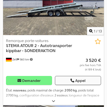
1
/
13
Remorque porte-voitures
STEMA
ATOUR 2 - Autotransporter
kippbar - SONDERAKTION
3 520 €
Zell
560 km
prix fixe hors TVA
(4 189 € brut)
Demander
Appel
État:
nouveau
, poids maximal de charge:
2 050 kg
, poids total:
2 700 kg
, configuration d'essieux:
2 essieux
, longueur de l'espace
de chargement:
4 000 mm
, largeur de l’espace de chargement:
2 010 mm
, largeur totale:
2 070 mm
, Stema Autotransporter Atour