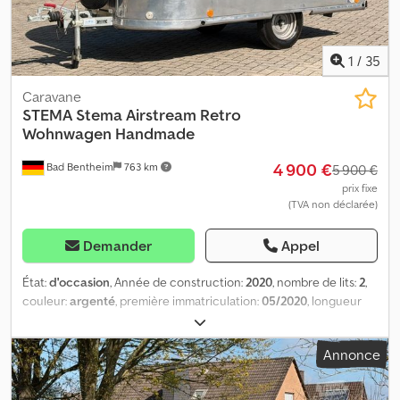
1
/
35
Caravane
STEMA
Stema Airstream Retro
Wohnwagen Handmade
4 900 €
Bad Bentheim
763 km
5 900 €
prix fixe
(TVA non déclarée)
Demander
Appel
État:
d'occasion
, Année de construction:
2020
, nombre de lits:
2
,
couleur:
argenté
, première immatriculation:
05/2020
, longueur
totale:
2 700 mm
, largeur totale:
1 520 mm
, hauteur totale:
1 920
mm
, configuration d'essieux:
1 essieu
, poids total:
650 kg
, * 4 900
Annonce
€ * Caravane Stema Airstream Retro, fabrication artisanale * Lit
fixe * Raccordement au gaz * Collecteur solaire * Roue de
secours * Auvent * Alimentation électrique 12 V - 24 V *