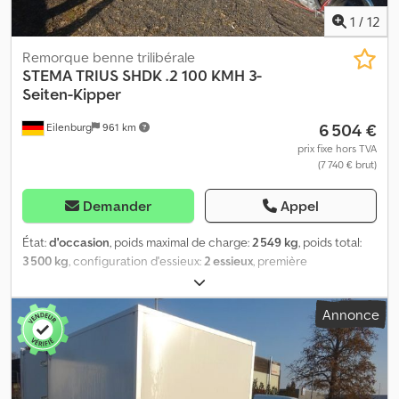
1
/
12
Remorque benne trilibérale
STEMA
TRIUS SHDK .2 100 KMH 3-
Seiten-Kipper
6 504 €
Eilenburg
961 km
prix fixe hors TVA
(7 740 € brut)
Demander
Appel
État:
d'occasion
, poids maximal de charge:
2 549 kg
, poids total:
3 500 kg
, configuration d'essieux:
2 essieux
, première
immatriculation:
03/2026
, longueur de l'espace de chargement:
3 070 mm
, largeur de l’espace de chargement:
1 750 mm
, hauteur
Annonce
de l'espace de chargement:
345 mm
, largeur totale:
2 010 mm
,
hauteur totale:
680 mm
, A40 NG000588, Remorque benne
trilatérale à essieu tandem, fabricant STEMA, type TRIUS SHDK .2
Zink-BW, poids total : 3 500 kg, plateau surélevé, basculant
hydrauliquement avec pompe électrique, ridelle arrière