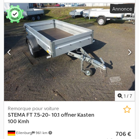
3 010 mm
, largeur de l’espace de chargement:
1 830 mm
, hauteur
Annonce
de l'espace de chargement:
350 mm
, largeur totale:
1 960 mm
,
hauteur totale:
1 000 mm
, A58 GW26GA00050, plateau surélevé
du fabricant STEMA, type SySTEMA SH .1, poids total: 1 500 kg,
caisse ouverte, 3,01 m x 1,83 m, 100 km/h, frein à inertie, châssis
surbaissé... et bien plus encore. Sous réserve d’erreurs et de
vente intermédiaire. Dcodpeyqdrdofx Aprsk
1
/
7
Remorque pour voiture
STEMA
FT 7.5-20- 10.1 offner Kasten
100 Kmh
706 €
Eilenburg
961 km