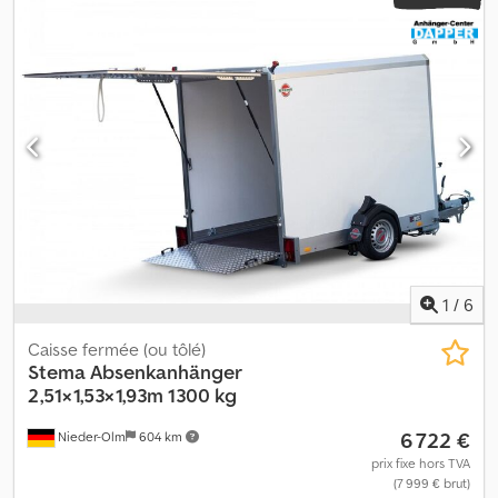
1
/
6
Caisse fermée (ou tôlé)
Stema
Absenkanhänger
2,51×1,53×1,93m 1300 kg
6 722 €
Nieder-Olm
604 km
prix fixe hors TVA
(7 999 € brut)