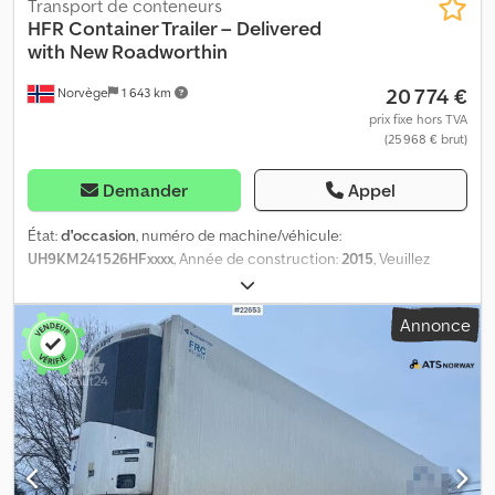
Transport de conteneurs
HFR
Container Trailer – Delivered
with New Roadworthin
20 774 €
Norvège
1 643 km
prix fixe hors TVA
(25 968 € brut)
Demander
Appel
État:
d'occasion
, numéro de machine/véhicule:
UH9KM241526HFxxxx
, Année de construction:
2015
, Veuillez
indiquer le numéro de référence sur demande : 23869
Caractéristiques techniques : Livré avec un contrôle technique
Annonce
valide. Année de construction : 2015 Suspension pneumatique
Pneumatiques (voir photos) Longueur : 991 cm Largeur : 255 cm
Empattement : 131/131 cm Poids à vide : 3 900 kg Charge utile
maximale : 20 100 kg Coffre à outils Description : Remorque porte-
conteneur HFR, année de construction 2015. Dcodpfx Ajzqk
Uksqlsk La remorque est livrée avec un contrôle technique
valide. Livraison rapide possible. Contrôle technique (TUF) : Non
Approbation européenne valable jusqu'au : 24.04.2026 Poids à