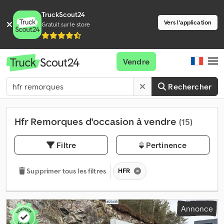
TruckScout24
Vers l'application
Gratuit sur le store
Vendre
Rechercher
Hfr Remorques d'occasion à vendre
(15)
Filtre
Pertinence
HFR
Supprimer tous les filtres
Annonce