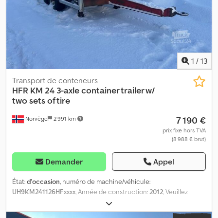
1
/
13
Transport de conteneurs
HFR
KM 24 3-axle container trailer w/
two sets of tire
7 190 €
Norvège
2 991 km
prix fixe hors TVA
(8 988 € brut)
Demander
Appel
État:
d'occasion
, numéro de machine/véhicule:
UH9KM241126HFxxxx
, Année de construction:
2012
, Veuillez
indiquer le numéro de référence lors de la demande : 22528
Spécifications : Année du modèle : 2012 3 essieux Longueur : 991