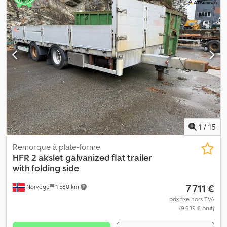
1
/
15
Remorque à plate-forme
HFR
2 akslet galvanized flat trailer
with folding side
7 711 €
Norvège
1 580 km
prix fixe hors TVA
(9 639 € brut)