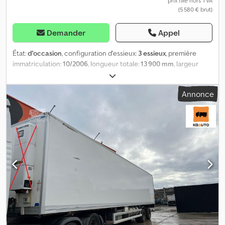
prix fixe hors TVA
(5 580 € brut)
Demander
Appel
État:
d'occasion
, configuration d'essieux:
3 essieux
, première
immatriculation:
10/2006
, longueur totale:
13 900 mm
, largeur
totale:
2 600 mm
, Année de construction:
2006
, Informations
supplémentaires : Djdpfsur Uiuex Aqlock Marque : HFR Modèle :
Annonce
2006 Structure : caisse frigorifique (Carrier Vector 1850Mt – 14
518 heures) Année : 10.2006 Suspension : pneumatique Freins : à
tambour Dimensions (L/l) : 13 900 mm / 2 600 mm Masses :
pleine/vide : 42 000 kg / 10 060 kg = Plus d'informations = Poids à
vide : 10 060 kg Capacité de charge : 31 940 kg PTAC : 42 000 kg