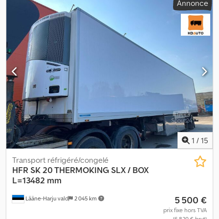
Annonce
cm Poids net : 4 620 kg Charge utile maximale : 19 380 kg Pneus
(voir photos) Pneus hiver Livraison sur accord Description :
Remorque HFR KM 24 à 3 essieux de 2012 avec deux jeux de
pneus. Livraison sur accord. Contrôle technique : Non
Homologué UE jusqu’au : 23/01/2026 Poids à vide : 4 620 kg
Charge utile : 19 380 kg Modèle : KM 24 remorque 3 essieux avec
deux jeux de pneus. Sera homologué UE avant la vente ! =
Informations complémentaires = Dcedpfxjzqk Tyo Aqlok Veuillez
contacter ATS Norway pour plus d’informations.
1
/
15
Transport réfrigéré/congelé
HFR
SK 20 THERMOKING SLX / BOX
L=13482 mm
5 500 €
Lääne-Harju vald
2 045 km
prix fixe hors TVA
(6 820 € brut)