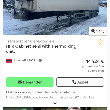
vide : 3 900 Charge utile : 20 100 Largeur : 255 Longueur : 991
Modèle : Remorque porte-conteneur - livrée avec approbation
européenne = Informations complémentaires = Contactez ATS
Norway pour obtenir des informations supplémentaires.
1
/
15
Transport réfrigéré/congélé
HFR
Cabinet semi with Thermo King
unit.
14 424 €
Norvège
1 793 km
prix fixe hors TVA
(18 030 € brut)
Demander
Appel
État:
d'occasion
, numéro de machine/véhicule:
UH9SL241525HFxxxx
, Année de construction:
2015
, Veuillez
indiquer le numéro de référence lors de la demande : 22653
Dcsdjzqra Uepfx Aqljk Caractéristiques : Modèle 2015 Suspension