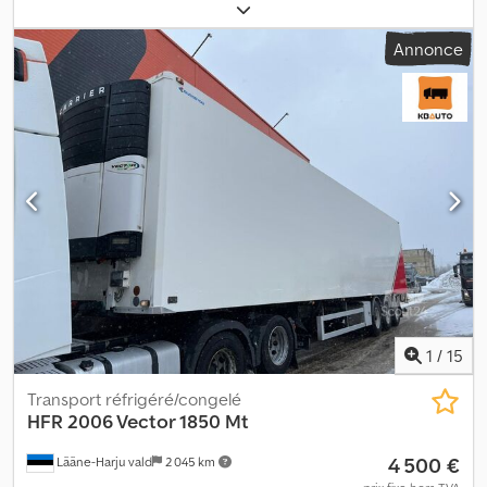
7 060 mm
, largeur de l’espace de chargement:
2 490 mm
, hauteur
de l'espace de chargement:
2 800 mm
, longueur totale:
8 750
Annonce
mm
, largeur totale:
2 600 mm
, hauteur totale:
4 050 mm
,
suspension:
air
, Année de construction:
2015
, Équipement:
ABS,
hayon élévateur
, = Options et équipements supplémentaires = -
EBS = Remarques = Informations complémentaires : Marque : HFR
Modèle : KK18 Structure : Caisse frigorifique (Thermo King - 784
heures / caisse L=7065 mm l=2496 mm H=2804 mm) Année :
06.2015 VIN : ...5HF1990 Suspension : pneumatique Dimensions
L/l/H : 8750 mm / 2600 mm / 4050 mm Poids à vide / PTAC : 9220 kg
/ 18000 kg Année du modèle : 2015 Longueur de hayon : 2000 mm
Type de suspension : pneumatique Freins : tambours
Dsdpfoxlymrjx Aqlock = Plus d'informations = Suspension :
suspension pneumatique Poids à vide : 9 220 kg Charge utile : 8
780 kg PTAC : 18 000 kg Hayon élévateur : ZEPRO ZHD 2000-155
MA, 2000 kg Fabricant carrosserie : Thermoking
1
/
15
Transport réfrigéré/congelé
HFR
2006 Vector 1850 Mt
4 500 €
Lääne-Harju vald
2 045 km