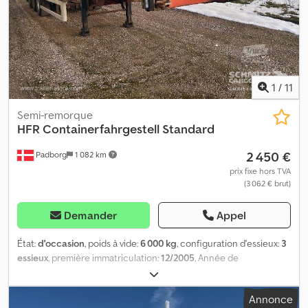
1
/
11
Semi-remorque
HFR
Containerfahrgestell Standard
2 450 €
Padborg
1 082 km
prix fixe hors TVA
(3 062 € brut)
Demander
Appel
État:
d'occasion
, poids à vide:
6 000 kg
, configuration d'essieux:
3
essieux
, première immatriculation:
12/2005
, Année de
construction:
2005
, Poids à vide : 6000 kg. Retrouvez l'ensemble
de notre gamme de véhicules sur notre site internet. Vous
Annonce
souhaitez un financement ? Grâce à nos services à valeur