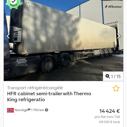
Longueur : 1 402 cm - Largeur : 260 cm - Empattement : 131/131 cm
- Poids à vide : 9 860 kg - Groupe frigorifique Thermo King -
Longueur intérieure : env. 1 332 cm - Hauteur intérieure : env. 268
cm Dcjdpfozqra Isx Aqljk - Coffre à outils Description : Remorque
HFR de 2016 équipée d'une unité de réfrigération Thermo King.
La remorque est utilisée chaque semaine et bénéficie d'une
homologation UE jusqu'en mars 2027. Livraison possible
rapidement. Tuf : Oui Homologuée UE jusqu'au : 19/03/2027 Poids à
vide : 9 860 Charge utile : 35 140 Modèle : fourgon avec groupe
Thermo King = Plus d'informations = Veuillez contacter ATS
Norway pour plus de détails.
1
/
15
Transport réfrigéré/congélé
HFR
cabinet semi-trailer with Thermo
King refrigeratio
14 424 €
Norvège
1 793 km
prix fixe hors TVA
(18 030 € brut)