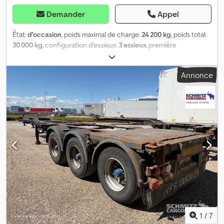
Demander
Appel
État:
d'occasion
, poids maximal de charge:
24 200 kg
, poids total:
30 000 kg
, configuration d'essieux:
3 essieux
, première
immatriculation:
11/2011
, Équipement:
ABS
, Fabricant : HFR Djdpow
N Uuysfx Aqlsck Modèle : 30 t, 4 essieux Transport de grumes /
Annonce
Transport de bois Année : 2011 État : Bon Numéro de série :
UH9PX301125HF1141 Réf. n° : 7949 Date d'immatriculation : 25-11-
2011 Dernière observation : 10-12-2024 Frein à disque : ? ABS : ?
Essieux arrière : BPW Suspension : Pneumatique Dimension pneus
: 265 / 70R19,5 Usure pneus restante : 100 - 100 - 80 - 100 % Poids
total : 30 000 kg Poids à vide : 5 800 kg Charge utile : 24 200 kg
Longueur intérieure : 7 400 mm
1
/
7