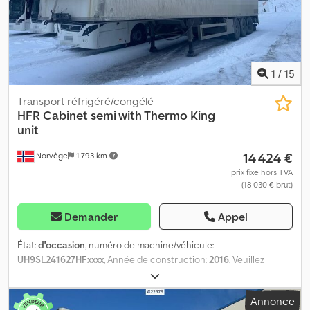
1
/
15
Transport réfrigéré/congélé
HFR
Cabinet semi with Thermo King
unit
14 424 €
Norvège
1 793 km
prix fixe hors TVA
(18 030 € brut)
Demander
Appel
État:
d'occasion
, numéro de machine/véhicule:
UH9SL241627HFxxxx
, Année de construction:
2016
, Veuillez
mentionner le numéro de référence lors de votre demande :
22651 Spécifications : - Homologation UE jusqu'au 19/03/2027 -
Annonce
Modèle 2016 - Suspension pneumatique - Pneus (voir photos) -