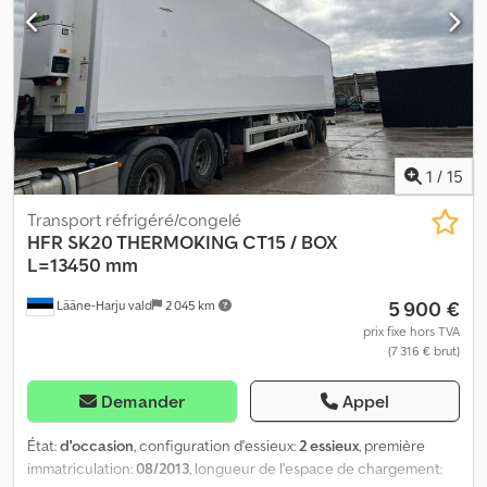
pleine/vide : 35 000 kg / 11 240 kg Type de suspension :
pneumatique Freins : disques Type de suspension : pneumatique
Freins : disques Dcedpfx Aoutb T Njqlok Essieu directeur :
Directionnel = Plus d'informations = Suspension : suspension
pneumatique Essieu arrière : Directeur Poids à vide : 11 240 kg
Charge utile : 23 760 kg PTAC : 35 000 kg
1
/
15
Transport réfrigéré/congelé
HFR
SK20 THERMOKING CT15 / BOX
L=13450 mm
5 900 €
Lääne-Harju vald
2 045 km
prix fixe hors TVA
(7 316 € brut)
Demander
Appel
État:
d'occasion
, configuration d'essieux:
2 essieux
, première
immatriculation:
08/2013
, longueur de l'espace de chargement: