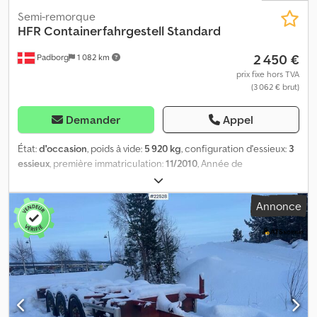
Semi-remorque
HFR
Containerfahrgestell Standard
2 450 €
Padborg
1 082 km
prix fixe hors TVA
(3 062 € brut)
Demander
Appel
État:
d'occasion
, poids à vide:
5 920 kg
, configuration d'essieux:
3
essieux
, première immatriculation:
11/2010
, Année de
construction:
2010
, Poids à vide : 5 920 kg. Vous trouverez
l'ensemble de notre offre de véhicules sur . Vous souhaitez un
Annonce
financement ? Grâce à nos Value Added Services, nous vous
proposons des solutions de financement personnalisées, des
services complets et des prestations de télématique. Nous vous
conseillons volontiers. Djdpey Rwg Asfx Aqljck