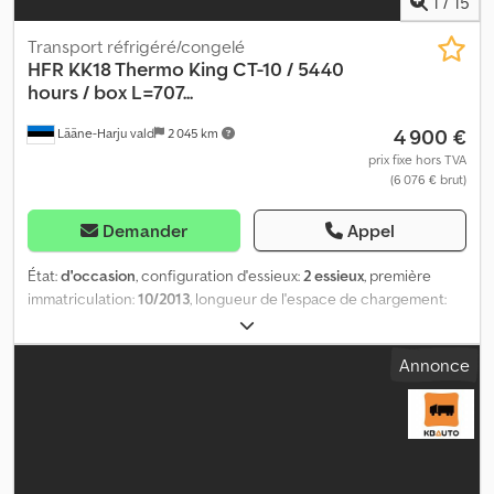
1
/
15
Transport réfrigéré/congelé
HFR
KK18 Thermo King CT-10 / 5440
hours / box L=707...
4 900 €
Lääne-Harju vald
2 045 km
prix fixe hors TVA
(6 076 € brut)
Demander
Appel
État:
d'occasion
, configuration d'essieux:
2 essieux
, première
immatriculation:
10/2013
, longueur de l'espace de chargement:
7 070 mm
, largeur de l’espace de chargement:
2 490 mm
, hauteur
de l'espace de chargement:
2 800 mm
, longueur totale:
9 240
Annonce
mm
, largeur totale:
2 600 mm
, hauteur totale:
4 050 mm
,
suspension:
air
, Année de construction:
2013
, Équipement:
ABS,
hayon élévateur
, = Options et accessoires supplémentaires = -
EBS = Remarques = Informations supplémentaires : Marque : HFR
Modèle : KK18 Structure : caisse frigorifique (Thermo King CT-10 /
5440 heures / caisse L=7071 mm l=2496 mm H=2808 mm) Année :