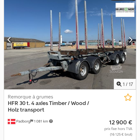
ajoutée, nous vous proposons des solutions de financement
personnalisées, des prestations full service et de la télématique.
Nous sommes à votre disposition pour tout conseil. Dsdsyb Uiujpfx
Aqleck
1
/
17
Remorque à grumes
HFR
30 t. 4 axles Timber / Wood /
Holz transport
12 900 €
Padborg
1 081 km
prix fixe hors TVA
(16 125 € brut)