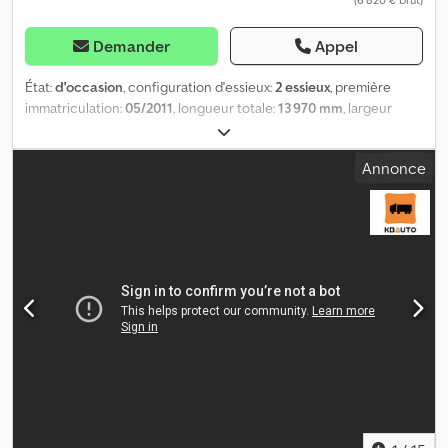
Demander
Appel
État:
d'occasion
, configuration d'essieux:
2 essieux
, première
immatriculation:
05/2011
, longueur totale:
13 970 mm
, largeur
totale:
2 600 mm
, hauteur totale:
4 150 mm
, suspension:
air
, Année
de construction:
2011
, Informations complémentaires : Marque :
Annonce
HFR Modèle : SK 20 Structure : caisse frigorifique (Thermoking
SLX Spectrum – 15 919 heures / dimensions de la caisse L=13 482
mm / l=2 510 mm / h=2 649 mm) Année : 05.2011 VIN : ...5HF1035
Suspension : pneumatique Freins : tambours Dimensions : L/l/h :
13 975 mm / 2 600 mm / 4 150 mm Masses : pleine/vide : 35 000 kg /
11 160 kg Type de suspension : air Dcodpfxsur U U Re Aqlok Freins :
tambour Direction : Essieu directeur = Informations
complémentaires = Suspension : suspension pneumatique Essieu
arrière : directeur Poids à vide : 11 160 kg Capacité de charge :
23 840 kg PTAC : 35 000 kg