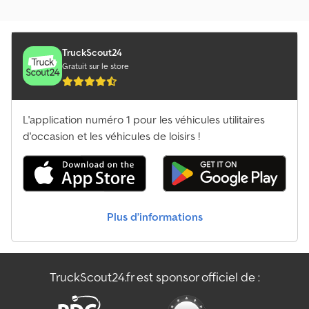
Créer une annonce unique
Humbaur Hu Remorques
Humbaur Huk Remorques
TruckScout24
Gratuit sur le store
Humbaur Remorques
Humbaur Zephir Remorques
L'application numéro 1 pour les véhicules utilitaires
Humer Remorques
d'occasion et les véhicules de loisirs !
Hüffermann Hka Remorques
Hüffermann Hma Remorques
Plus d’informations
Hüffermann Hpa Remorques
Hüffermann Hsa Remorques
TruckScout24.fr est sponsor officiel de :
Hüffermann Htm Remorques
Hüffermann Remorques