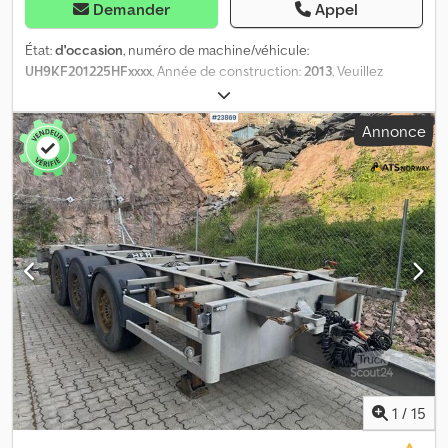
Demander
Appel
État:
d'occasion
, numéro de machine/véhicule:
UH9KF201225HFxxxx
, Année de construction:
2013
, Veuillez
indiquer le numéro de référence lors de la demande : 23418
Spécifications : Modèle 2013 Non homologué UE Dcsdszqlx Dopfx
Annonce
Aqlsk Dernière homologation UE jusqu'au : 19/10/25 Vendu comme
objet à réparer Les freins doivent être remplacés pour obtenir
l’homologation UE 2 essieux Ridelles rabattables Pneus (voir
photos) Remorque galvanisée Feux de recul Prête à être livrée
Description : Nous proposons à la vente une remorque bâchée
galvanisée HFR à 2 essieux avec ridelles rabattables de l'année
2013. La remorque est vendue comme objet à réparer, car elle
n'est pas homologuée UE. Les freins doivent être remplacés afin
d'obtenir l’homologation européenne. Prévoir des frais
supplémentaires. Prête à la livraison. Km : 1 Contrôle technique :
Non Homologation européenne jusqu'au : 19/10/2025 Poids à vide :
5100 Poids total : 18000 Charge utile : 12900 Largeur : 255
Longueur : 989 Modèle : Remorque plateau galvanisée 2 essieux
avec ridelles rabattables = Informations complémentaires =
1
/
15
Veuillez contacter ATS Norway pour plus d'informations.