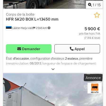
1
/
15
Corps de la boîte
HFR
SK20 BOX L=13450 mm
5 900 €
Lääne-Harju vald
2 045 km
prix fixe hors TVA
(7 316 € brut)
Demander
Appel
État:
d'occasion
, configuration d'essieux:
2 essieux
, première
immatriculation:
08/2013
, longueur de l'espace de chargement:
13 450 mm
, largeur de l’espace de chargement:
2 490 mm
,
hauteur de l'espace de chargement:
2 650 mm
, longueur totale:
Annonce
13 550 mm
, largeur totale:
2 600 mm
, hauteur totale:
4 100 mm
,
suspension:
air
, Année de construction:
2013
, Informations
complémentaires : Marque : HFR Modèle : SK20 2 essieux
Structure : caisse fermée (caisse L=13 450 / l=2 495 / H=2 652 mm)
Année : 08.2013 Suspension : pneumatique Freins : tambours
Dimensions : L/l/H : 13 550 mm / 2 600 mm / 4 100 mm Masses :