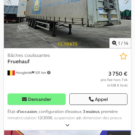
profondeur de la bande de roulement à droite : 7 mm Poids Poids
à vide : 6 820 kg Charge utile : 32 180 kg PTAC : 39 000 kg État
Dommages : aucun
1
/
14
Bâches coulissantes
Fruehauf
3 750 €
Hooglede
531 km
prix fixe hors TVA
(4 538 € brut)
Demander
Appel
État:
d'occasion
, configuration d'essieux:
3 essieux
, première
immatriculation:
12/2006
, suspension:
air
, dimension des pneus:
385/65 R22.5
, couleur:
autre
, Année de construction:
2005
,
Configuration des essieux Dimensions des pneus : 385/65 R22.5