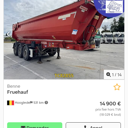
suspension pneumatique Essieu arrière 1 : double monte ; profil
pneu gauche intérieur : 6 mm ; profil pneu gauche extérieur : 5
mm ; profil pneu droit intérieur : 5 mm ; profil pneu droit extérieur :
5 mm Essieu arrière 2 : double monte ; profil pneu gauche
intérieur : 6 mm ; profil pneu gauche extérieur : 5 mm ; profil pneu
droit intérieur : 5 mm ; profil pneu droit extérieur : 6 mm Poids
Poids à vide : 4 360 kg Charge utile : 14 640 kg PTAC : 19 000 kg
État Credpfx Aijzrb Hmoyjf Dommages : aucun
1
/
14
Benne
Fruehauf
14 900 €
Hooglede
531 km
prix fixe hors TVA
(18 029 € brut)
Demander
Appel