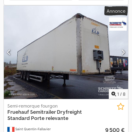
autorisé en charge (PTAC) : 38 000 kg, dimensions de la zone de
chargement (L x l x H) : 13 400 mm x 2 460 mm x 2 700 mm, taille
Annonce
des pneus : 385/65 R22,5, volume de la zone de chargement :
89 m³, premier essieu : , deuxième essieu : , troisième essieu : ,
suspension pneumatique, dispositif anti-encastrement, système
de freinage électronique EBS, support d’extincteur, hayon
élévateur, compteur kilométrique par essieu, prise de
raccordement 1 x 15 et 2 x 7 broches, disques de frein : essieu 1 –
épaisseur restante : 43,8 mm, plaquettes de frein ; essieu 2 –
épaisseur restante : 40 mm, plaquettes de frein ; essieu 3 –
épaisseur restante : 40 mm, plaquettes de frein. Date de la
prochaine inspection technique : 07/2025. Vous trouverez un
aperçu de tous nos véhicules disponibles sur notre site web.
Besoin d’un financement ? Nous proposons des solutions de
financement personnalisées, ainsi que des contrats de service
complet ou des services télématiques. Nous serons ravis de vous
1
/
8
conseiller personnellement. Crodpowm S S Ssfx Aiyjf
Semi-remorque fourgon
Fruehauf
Semitrailer Dryfreight
Standard Porte relevante
9 500 €
Saint Quentin-Fallavier