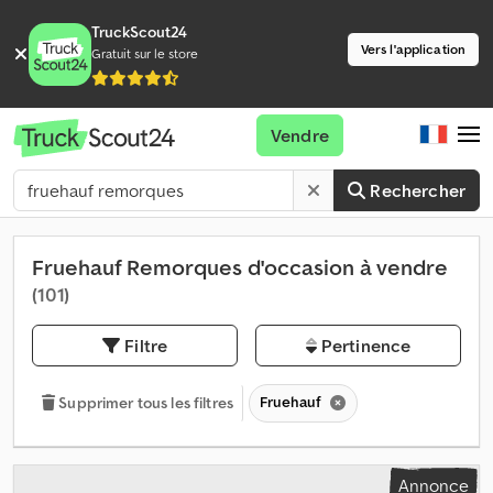
TruckScout24
Vers l'application
Gratuit sur le store
Vendre
Rechercher
Fruehauf Remorques d'occasion à vendre
(101)
Filtre
Pertinence
Fruehauf
Supprimer tous les filtres
Annonce