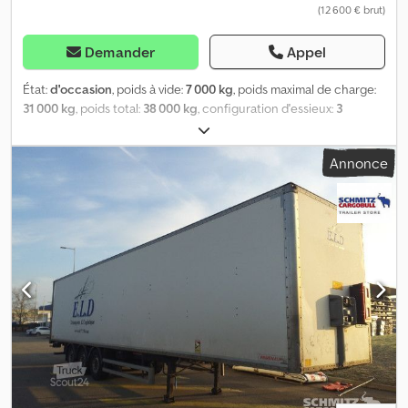
(12 600 € brut)
Demander
Appel
État:
d'occasion
, poids à vide:
7 000 kg
, poids maximal de charge:
31 000 kg
, poids total:
38 000 kg
, configuration d'essieux:
3
essieux
, première immatriculation:
09/2017
, prochaine inspection
(TÜV):
07/2025
, suspension:
air
, dimension des pneus:
385/65
Annonce
R22,5
, couleur:
blanc
, Année de construction:
2017
, kilométrage:
329 117 km
, Équipement:
ABS
, Poids à vide : 7 000 kg, poids total
autorisé en charge (PTAC) : 38 000 kg, dimensions du pneu :
385/65 R22,5, 1er essieu : , 2e essieu : , 3e essieu : , suspension
pneumatique, dispositif anti-encastrement, système de freinage
électronique EBS, support pour extincteur, hayon élévateur,
compteur kilométrique par essieu, fiche de raccordement 1 x 15
et 2 x 7 broches, disques de frein : essieu 1, épaisseur restante :
44 mm, plaquettes d’usure : 20 %, essieu 2, épaisseur restante :
41 mm, plaquettes d’usure : 20 %, essieu 3, épaisseur restante :
41 mm, plaquettes d’usure : 20 %, date de la prochaine inspection
technique : 07/2025. Vous trouverez un aperçu de tous nos
véhicules disponibles sur notre site web. Vous avez besoin d’un