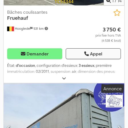
1
/
14
Bâches coulissantes
Fruehauf
3 750 €
Hooglede
531 km
prix fixe hors TVA
(4 538 € brut)
Demander
Appel
État:
d'occasion
, configuration d'essieux:
3 essieux
, première
immatriculation:
02/2011
, suspension:
air
, dimension des pneus:
385/65 R22.5
, couleur:
autre
, Année de construction:
2011
,
Configuration des essieux Dimensions des pneus : 385/65 R22,5
Annonce
Marque des essieux : SAF Freins : freins à disque Suspension :
suspension pneumatique Essieu arrière 1 : profondeur de la
bande de roulement à gauche : 7 mm ; profondeur de la bande de
roulement à droite : 7 mm Crjdpfezrc D Tjx Aiysf Essieu arrière 2 :
profondeur de la bande de roulement à gauche : 7 mm ;
profondeur de la bande de roulement à droite : 7 mm Essieu
arrière 3 : profondeur de la bande de roulement à gauche : 7 mm ;