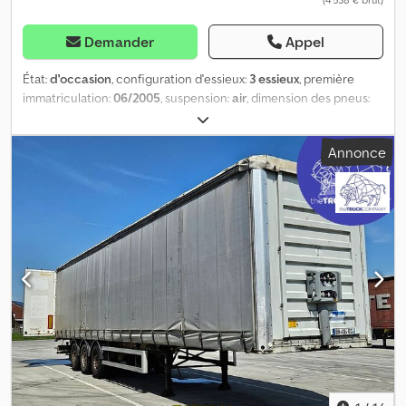
Demander
Appel
État:
d'occasion
, configuration d'essieux:
3 essieux
, première
immatriculation:
06/2005
, suspension:
air
, dimension des pneus:
385/65 R22.5
, couleur:
autre
, Année de construction:
2005
,
Configuration des essieux Dimensions des pneus : 385/65 R22,5
Annonce
Freins : freins à disque Credpfx Aozrc E Dsiysf Suspension :
suspension pneumatique Essieu arrière 1 : profondeur de la
bande de roulement côté gauche : 6 mm ; profondeur de la
bande de roulement côté droit : 8 mm Essieu arrière 2 :
profondeur de la bande de roulement côté gauche : 9 mm ;
profondeur de la bande de roulement côté droit : 7 mm Essieu
arrière 3 : profondeur de la bande de roulement côté gauche :
6 mm ; profondeur de la bande de roulement côté droit : 7 mm
Poids Poids à vide : 7 120 kg Charge utile : 30 880 kg PTAC :
38 000 kg État Dégâts : aucun