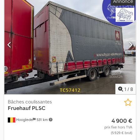
Annonce
Freins : freins à disque Suspension : suspension pneumatique
Essieu arrière 1 : profondeur des sculptures, côté gauche : 6 mm ;
profondeur des sculptures, côté droit : 7 mm Essieu arrière 2 :
profondeur des sculptures, côté gauche : 8 mm ; profondeur des
sculptures, côté droit : 8 mm Essieu arrière 3 : profondeur des
sculptures, côté gauche : 7 mm ; profondeur des sculptures, côté
droit : 5 mm Poids Poids à vide : 6 940 kg Charge utile : 31 060 kg
PTAC : 38 000 kg État Dommages : aucun Crjdpozrcvvsfx Aiyef
1
/
8
Bâches coulissantes
Fruehauf
PLSC
4 900 €
Hooglede
531 km
prix fixe hors TVA
(5 929 € brut)