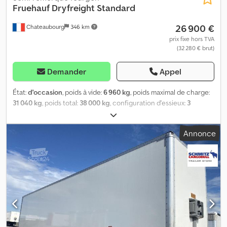
Fruehauf
Dryfreight Standard
26 900 €
Chateaubourg
346 km
prix fixe hors TVA
(32 280 € brut)
Demander
Appel
État:
d'occasion
, poids à vide:
6 960 kg
, poids maximal de charge:
31 040 kg
, poids total:
38 000 kg
, configuration d'essieux:
3
essieux
, première immatriculation:
09/2022
, prochaine inspection
(TÜV):
10/2025
, longueur de l'espace de chargement:
13 620 mm
,
Annonce
largeur de l’espace de chargement:
2 480 mm
, hauteur de
l'espace de chargement:
2 700 mm
, volume de l'espace de
chargement:
91 m³
, suspension:
air
, dimension des pneus:
385/65
R22,5
, Année de construction:
2022
, Poids à vide : 6 960 kg, poids
total autorisé en charge (PTAC) : 38 000 kg, dimensions de la zone
de chargement (L x l x h) : 13 620 mm x 2 480 mm x 2 700 mm, taille
des pneus : 385/65 R22,5, volume de la zone de chargement :
91 m³, 1er essieu : , 2e essieu : , 3e essieu : , suspension
pneumatique. Vous trouverez un aperçu de tous les véhicules