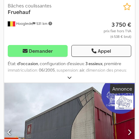
Bâches coulissantes
Fruehauf
3 750 €
Hooglede
531 km
prix fixe hors TVA
(4 538 € brut)
Demander
Appel
État:
d'occasion
, configuration d'essieux:
3 essieux
, première
immatriculation:
06/2005
, suspension:
air
, dimension des pneus:
385/65 R22.5
, couleur:
autre
, Année de construction:
2005
,
Configuration des essieux Dimensions des pneus : 385/65 R22,5
Annonce
Freins : freins à disque Suspension : suspension pneumatique
Codpozrb Rlsfx Aiyorf Essieu arrière 1 : profondeur de la bande de
roulement, côté gauche : 6 mm ; profondeur de la bande de
roulement, côté droit : 6 mm Essieu arrière 2 : profondeur de la
bande de roulement, côté gauche : 5 mm ; profondeur de la
bande de roulement, côté droit : 7 mm Essieu arrière 3 :
profondeur de la bande de roulement, côté gauche : 8 mm ;
profondeur de la bande de roulement, côté droit : 7 mm Poids