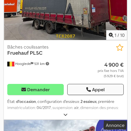
Poids à vide : 7 120 kg Charge utile : 30 880 kg PTAC : 38 000 kg
État Dommages : aucun
1
/
10
Bâches coulissantes
Fruehauf
PLSC
4 900 €
Hooglede
531 km
prix fixe hors TVA
(5 929 € brut)
Demander
Appel
État:
d'occasion
, configuration d'essieux:
2 essieux
, première
immatriculation:
04/2017
, suspension:
air
, dimension des pneus:
255/60R19.5
, couleur:
autre
, Année de construction:
2017
,
Configuration des essieux Dimension des pneus : 255/60R19.5
Annonce
Marque des essieux : SAF Freins : freins à disque Suspension :