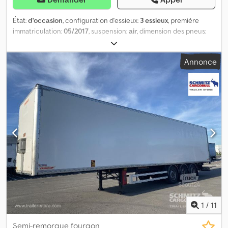
État:
d'occasion
, configuration d'essieux:
3 essieux
, première
immatriculation:
05/2017
, suspension:
air
, dimension des pneus:
385/65 R22.5
, couleur:
autre
, Année de construction:
2017
,
Configuration des essieux Dimensions des pneus : 385/65 R22.5
Annonce
Marque des essieux : SAF Freins : freins à disque Suspension :
suspension pneumatique Crjdpfx Aijzra D Deyjf Essieu arrière 1 :
jantes en alliage léger ; essieu relevable ; profondeur de la bande
de roulement à gauche : 12 mm ; profondeur de la bande de
roulement à droite : 10 mm Essieu arrière 2 : jantes en alliage
léger ; profondeur de la bande de roulement à gauche : 8 mm ;
profondeur de la bande de roulement à droite : 8 mm Essieu
arrière 3 : jantes en alliage léger ; profondeur de la bande de
roulement à gauche : 11 mm ; profondeur de la bande de
roulement à droite : 11 mm Poids Poids à vide : 6 800 kg Charge
utile : 31 200 kg PTAC (poids total autorisé en charge) : 38 000 kg
État Dommages : aucun
1
/
11
Semi-remorque fourgon