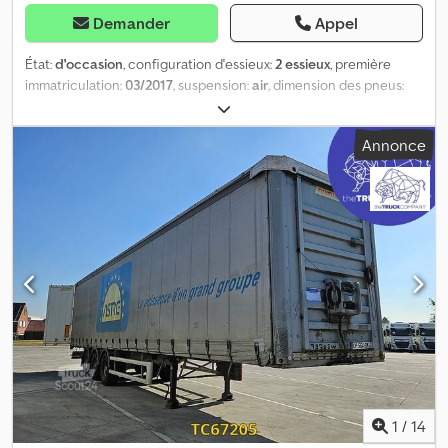
Demander
Appel
État:
d'occasion
, configuration d'essieux:
2 essieux
, première
immatriculation:
03/2017
, suspension:
air
, dimension des pneus:
255/60R19.5
, couleur:
autre
, Année de construction:
2017
,
Marque des essieux : SAF Freins : Freins à disque Suspension :
Annonce
Suspension pneumatique Essieu arrière 1 : Dimension des pneus :
255/60R19.5 ; Pneus jumelés ; Profondeur de sculpture côté
gauche intérieur : 3 mm ; Profondeur de sculpture côté gauche
extérieur : 3 mm ; Profondeur de sculpture côté droit intérieur : 4
mm ; Profondeur de sculpture côté droit extérieur : 4 mm Essieu
arrière 2 : Pneus jumelés ; Profondeur de sculpture côté gauche
intérieur : 5 mm ; Profondeur de sculpture côté gauche extérieur :
5 mm ; Profondeur de sculpture côté droit intérieur : 5 mm ;
Profondeur de sculpture côté droit extérieur : 6 mm Poids à vide :
4 360 kg Charge utile : 14 640 kg PTAC : 19 000 kg Dommages :
aucun Cedpfjzrcvpex Aiyjrf
1
/
14