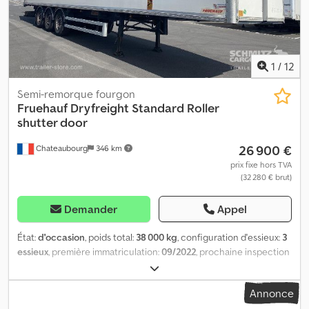
disponibles sur notre site web. Vous avez besoin d'un
financement ? Nous proposons des solutions de financement
personnalisées, des contrats de service complets et des services
de télématique. Nous serions heureux de vous conseiller
personnellement. Crodsznny Ejpfx Aiyof
1
/
12
Semi-remorque fourgon
Fruehauf
Dryfreight Standard Roller
shutter door
26 900 €
Chateaubourg
346 km
prix fixe hors TVA
(32 280 € brut)
Demander
Appel
État:
d'occasion
, poids total:
38 000 kg
, configuration d'essieux:
3
essieux
, première immatriculation:
09/2022
, prochaine inspection
(TÜV):
11/2025
, longueur de l'espace de chargement:
13 620 mm
,
largeur de l’espace de chargement:
2 480 mm
, hauteur de
Annonce
l'espace de chargement:
2 700 mm
, volume de l'espace de