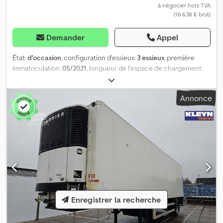
à négocier hors TVA
(16 638 € brut)
Demander
Appel
État:
d'occasion
, configuration d'essieux:
3 essieux
, première
immatriculation:
05/2021
, longueur de l'espace de chargement:
13 550 mm
, largeur de l’espace de chargement:
2 460 mm
,
longueur totale:
13 800 mm
, largeur totale:
2 550 mm
, hauteur
Annonce
totale:
3 200 mm
, suspension:
air
, dimension des pneus:
385/65R22,5
, couleur:
autre
, Année de construction:
2021
,
Équipement:
ABS
, = Options et accessoires supplémentaires = -
EBS = Remarques = Nombre d’essieux : 3, poids à vide : 6 400 kg,
poids total autorisé en charge (PTAC) : 39 000 kg, type de châssis :
châssis complet, matériau du châssis : acier, taille de la béquille :
2 pouces, type de suspension : suspension pneumatique, ABS,
EBS, année de construction de la superstructure : 2021 =
Informations complémentaires = Informations générales Cabine :
de jour Plaque d’immatriculation : KLEYN1 Groupe
Enregistrer la recherche
motopropulseur Type de carburant : diesel Transmission Boîte de
vitesses : manuelle Configuration des essieux Dimensions des