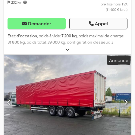
232 km
prix fixe hors TVA
(11 400 € brut)
Demander
Appel
État:
d'occasion
, poids à vide:
7 200 kg
, poids maximal de charge:
31 800 kg
, poids total:
39 000 kg
, configuration d'essieux:
3
essieux
, première immatriculation:
12/2015
, prochaine inspection
(TÜV):
11/2025
, longueur de l'espace de chargement:
13 620 mm
,
Annonce
largeur de l’espace de chargement:
2 480 mm
, hauteur de
l'espace de chargement:
2 700 mm
, volume de l'espace de
chargement:
91 m³
, suspension:
air
, dimension des pneus:
385/65
R22,5
, couleur:
blanc
, Année de construction:
2015
, kilométrage:
520 763 km
, Équipement:
ABS
, Poids à vide : 7 200 kg, poids total
autorisé en charge (PTAC) : 39 000 kg, dimensions de la zone de
chargement (L x l x h) : 13 620 mm x 2 480 mm x 2 700 mm, taille
des pneus : 385/65 R22,5, volume de la zone de chargement :
91 m³, premier essieu : , deuxième essieu : , troisième essieu : ,
suspension pneumatique, dispositif anti-enfoncement, essieu
relevable, système de freinage électronique EBS, porte relevable,
compteur kilométrique par essieu, connecteur 1 x 15 broches et