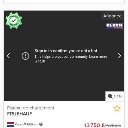
personnalisé avec des publicités. SI87174 Cjdpfxjzrq Sxs Aiysrf
Notre offre comprend généralement une nouvelle inspection
TÜV. Si une nouvelle inspection TÜV est souhaitée, nous vous
Annonce
ferons volontiers une offre de nos ateliers partenaires ! Le
véhicule peut être recouvert et/ou personnalisé avec des
publicités. Nos conditions générales de livraison et de paiement
s'appliquent. Nous serions heureux de vous proposer une offre
de financement ou de location pour cet article. N'hésitez pas à
nous contacter !
1
/
9
Plateau de chargement
FRUEHAUF
13 750 €
Vuren
656 km
14 750 €