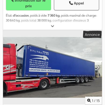
Information sur le
Appel
prix
État:
d'occasion
, poids à vide:
7 360 kg
, poids maximal de charge:
30 640 kg
, poids total:
38 000 kg
, configuration d'essieux:
3
essieux
, première immatriculation:
02/2018
, suspension:
air
,
dimension des pneus:
-
, Année de construction:
2018
,
Annonce
Équipement:
ABS
, ref: LOC-VO24-1341 SYLTRAILER À LOUER ?
Semi-Remorque Fourgon FRUEHAUF FKSRT4 ? 2018 ? 3 Essieux ?
Rideau FIT ? Disponible Immédiatement - CONDITIONS DE
LOCATION Location courte, moyenne ou longue durée Véhicule
disponible immédiatement - INFORMATIONS GÉNÉRALES Marque
/ Modèle : Fruehauf FKSRT4 Type : Semi-remorque fourgon Année
: 2018 Numéro de châssis : VFKFKSRT4HUXX - CARACTÉRISTIQUES
TECHNIQUES Nombre d'essieux : 3 Suspension : Pneumatique
Porte arrière : Rideau FIT - DIMENSIONS Longueur de la zone de
chargement : 13.475 m - MASSES & CAPACITÉS Poids à vide : 7 360
kg PTAC : 38 000 kg (Autre PTAC homologué : 39 000 kg) TE
possible - ÉQUIPEMENTS Porte arrière Rideau FIT Suspension
pneumatique Châssis Fruehauf renforcé Freinage pneumatique
avec ABS / EBS - POINTS FORTS Fruehauf FKSRT4 2018 Semi-
1
/
15
remorque fourgon 3 essieux Credpfozr Rngsx Aiyef Suspension