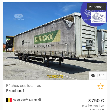
Configuration des essieux Dimensions des pneus : 255/60R19,5
Annonce
Marque des essieux : SAF Freins : Freins à disque Suspension :
Suspension pneumatique Essieu arrière 1 : Pneus doubles ;
profondeur des sculptures à l’intérieur du pneu gauche : 3 mm ;
profondeur des sculptures à l’extérieur du pneu gauche : 3 mm ;
profondeur des sculptures à l’intérieur du pneu droit : 3 mm ;
profondeur des sculptures à l’extérieur du pneu droit : 3 mm
Essieu arrière 2 : Pneus doubles ; profondeur des sculptures à
l’intérieur du pneu gauche : 3 mm ; profondeur des sculptures à
l’extérieur du pneu gauche : 3 mm ; profondeur des sculptures à
l’intérieur du pneu droit : 3 mm ; profondeur des sculptures à
l’extérieur du pneu droit : 3 mm Crsdpfxozrc H Ie Aiyof Poids Poids
à vide : 4 360 kg Charge utile : 14 640 kg PTAC : 19 000 kg État
Dégâts : aucun
1
/
14
Bâches coulissantes
Fruehauf
3 750 €
Hooglede
531 km
prix fixe hors TVA
(4 538 € brut)