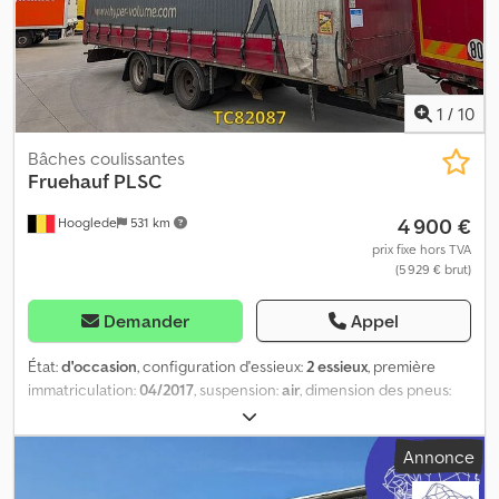
extérieur : 6 mm Poids à vide : 4 360 kg Charge utile : 14 640 kg
PTAC : 19 000 kg Dommages : aucun
1
/
10
Bâches coulissantes
Fruehauf
PLSC
4 900 €
Hooglede
531 km
prix fixe hors TVA
(5 929 € brut)
Demander
Appel
État:
d'occasion
, configuration d'essieux:
2 essieux
, première
immatriculation:
04/2017
, suspension:
air
, dimension des pneus:
255/60R19.5
, couleur:
autre
, Année de construction:
2017
,
Configuration des essieux Dimension des pneus : 255/60R19.5
Annonce
Marque des essieux : SAF Freins : freins à disque Suspension :
suspension pneumatique Essieu arrière 1 : double monte ; profil