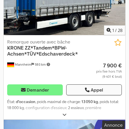
1
/
28
Remorque ouverte avec bâche
KRONE
ZZ*Tandem*BPW-
Achsen*TÜV*Edschaverdeck*
7 900 €
Mannheim
593 km
prix fixe hors TVA
(9 401 € brut)
Demander
Appel
État:
d'occasion
, poids maximal de charge:
13 050 kg
, poids total:
18 000 kg
, configuration d'essieux:
2 essieux
, première
immatriculation:
09/2016
, prochaine inspection (TÜV):
10/2026
,
longueur de l'espace de chargement:
8 230 mm
, largeur de
Annonce
l’espace de chargement:
2 480 mm
, hauteur de l'espace de