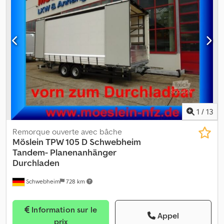
235/75R17,5
, taille de pneu arrière:
235/75R17,5
, cabine
conducteur:
autre
, classe d'émission:
aucun
, Équipement:
ABS,
frein à air comprimé
, 14 x anneaux d'arrimage, ridelles de 500 mm,
-- fautes d’impression, erreurs et modifications réservées, photos
d’illustration --, Plus de données sous: !, Plus de détails: !
Dcjdszrqhajpfx Ai Iek
1
/
13
Remorque ouverte avec bâche
Möslein
TPW 105 D Schwebheim
Tandem- Planenanhänger
Durchladen
Schwebheim
728 km
Information sur le
Appel
prix