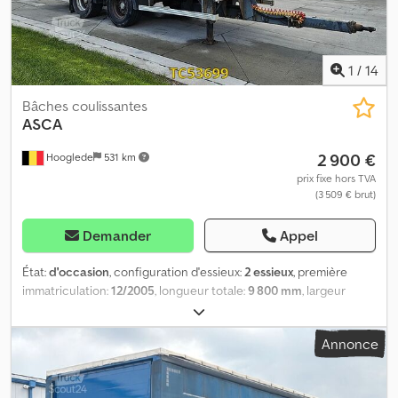
1
/
14
Bâches coulissantes
ASCA
2 900 €
Hooglede
531 km
prix fixe hors TVA
(3 509 € brut)
Demander
Appel
État:
d'occasion
, configuration d'essieux:
2 essieux
, première
immatriculation:
12/2005
, longueur totale:
9 800 mm
, largeur
totale:
2 600 mm
, hauteur totale:
4 000 mm
, suspension:
air
,
dimension des pneus:
385/55 R22.5
, couleur:
autre
, Année de
Annonce
construction:
2005
, Configuration des essieux Dimension des
pneus : 385/55 R22.5 Marque des essieux : ROR Freins : Freins à
disque Suspension : Suspension pneumatique Essieu 1 : Profil de