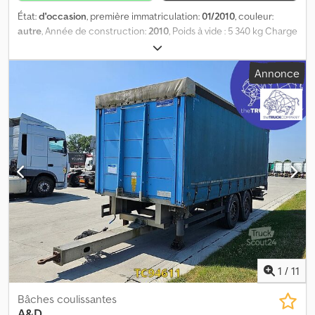
État:
d'occasion
, première immatriculation:
01/2010
, couleur:
autre
, Année de construction:
2010
, Poids à vide : 5 340 kg Charge
utile : 12 660 kg PTAC : 18 000 kg Dedpfx Aijzrbt To Ijck Dommages
: aucun
Annonce
1
/
11
Bâches coulissantes
A&D