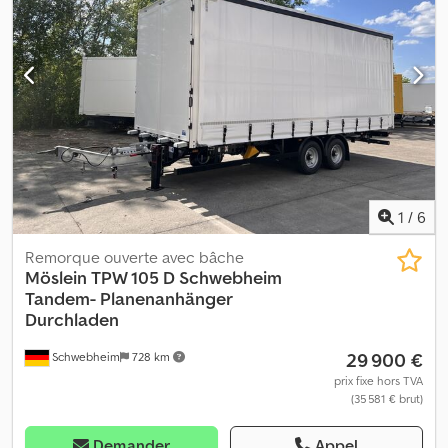
type d'engrenage:
autre
, taille du pneu avant:
235/75R17,5 143J
,
taille de pneu arrière:
235/75R17,5 143J
, cabine conducteur:
autre
, classe d'émission:
aucun
, Équipement:
ABS, frein à air
comprimé
, Portes battantes avant de type portail pour
chargement traversant, portes battantes arrière de type portail,
plancher en contreplaqué bakélisé de 27 mm, 14 anneaux
d’arrimage sur la surface de chargement, hauteur de chargement
env. 1 050 mm, marquage de contour selon la norme ECE R 048,
avant avec 2 béquilles de support de boîte de vitesses à 2
vitesses, essieux BPW. -- Sous réserve d’erreurs d’impression, de
modifications et de fautes, images d’exemple --. Plus
1
/
6
d’informations sur : !, Plus de détails : ! Dcjdpezr Umaofx Ai Iok
Remorque ouverte avec bâche
Möslein
TPW 105 D Schwebheim
Tandem- Planenanhänger
Durchladen
29 900 €
Schwebheim
728 km
prix fixe hors TVA
(35 581 € brut)
Demander
Appel