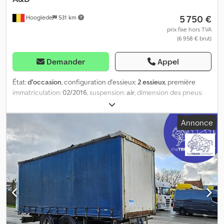
5 750 €
Hooglede
531 km
prix fixe hors TVA
(6 958 € brut)
Demander
Appel
État:
d'occasion
, configuration d'essieux:
2 essieux
, première
immatriculation:
02/2016
, suspension:
air
, dimension des pneus:
385/65 R22.5
, couleur:
autre
, Année de construction:
2011
,
Dimensions des pneus : 385/65 R22.5 Marque des essieux : SAF
Annonce
Freins : freins à disque Suspension : suspension pneumatique
Essieu arrière 1 : profondeur des sculptures des pneus, côté
gauche : 14 mm ; profondeur des sculptures des pneus, côté droit
: 14 mm Essieu arrière 2 : profondeur des sculptures des pneus,
côté gauche : 14 mm ; profondeur des sculptures des pneus, côté
droit : 14 mm Dommages : aucun Dedezrbaaopfx Ai Isck