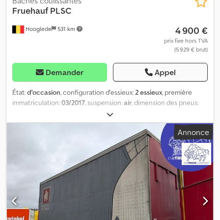
Bâches coulissantes
Fruehauf
PLSC
4 900 €
Hooglede
531 km
prix fixe hors TVA
(5 929 € brut)
Demander
Appel
État:
d'occasion
, configuration d'essieux:
2 essieux
, première
immatriculation:
03/2017
, suspension:
air
, dimension des pneus:
255/60R19.5
, couleur:
autre
, Année de construction:
2017
,
Marque des essieux : SAF Freins : Freins à disque Suspension :
Annonce
Suspension pneumatique Essieu arrière 1 : Dimension des pneus :
255/60R19.5 ; Pneus jumelés ; Profondeur de sculpture côté
gauche intérieur : 3 mm ; Profondeur de sculpture côté gauche
extérieur : 3 mm ; Profondeur de sculpture côté droit intérieur : 4
mm ; Profondeur de sculpture côté droit extérieur : 4 mm Dodpfx
Aozrcvpei Isck Essieu arrière 2 : Pneus jumelés ; Profondeur de
sculpture côté gauche intérieur : 5 mm ; Profondeur de sculpture
côté gauche extérieur : 5 mm ; Profondeur de sculpture côté
droit intérieur : 5 mm ; Profondeur de sculpture côté droit