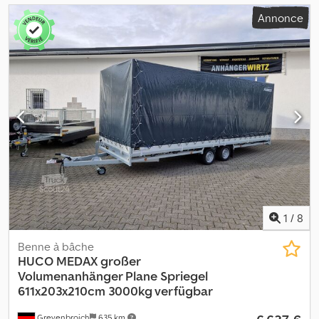
Annonce
1
/
8
Benne à bâche
HUCO MEDAX
großer
Volumenanhänger Plane Spriegel
611x203x210cm 3000kg verfügbar
Grevenbroich
635 km