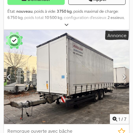
État:
nouveau
, poids à vide:
3 750 kg
, poids maximal de charge:
6 750 kg
, poids total:
10 500 kg
, configuration d'essieux:
2 essieux
,
longueur de l'espace de chargement:
7 230 mm
, largeur de
l’espace de chargement:
2 480 mm
, hauteur de l'espace de
Annonce
chargement:
2 630 mm
, volume de l'espace de chargement:
47
m³
, suspension:
air
, dimension des pneus:
245 / 70 R 17,5
,
empattement:
990 mm
, couleur:
autre
, type d'engrenage:
autre
,
taille du pneu avant:
245 / 70 R 17,5
, taille de pneu arrière:
245 / 70
R 17,5
, cabine conducteur:
autre
, classe d'émission:
aucun
,
carburant:
biodiesel
, Équipement:
ABS, frein à air comprimé
,
Avant avec portes à vantaux pour chargement traversant, arrière
avec portes à vantaux, 7 paires d’anneaux d’arrimage sur la
plateforme de chargement, hauteur de chargement env. 1 050
mm, marquage de contour conforme à la réglementation ECE R
048, -- Sous réserve d’erreurs d’impression, d’omissions et de
modifications, photos d’illustration --, Plus d’informations sur : !,
Détails supplémentaires : ! Dcodpfx Aiszr Ulce Iok
1
/
7
Remorque ouverte avec bâche