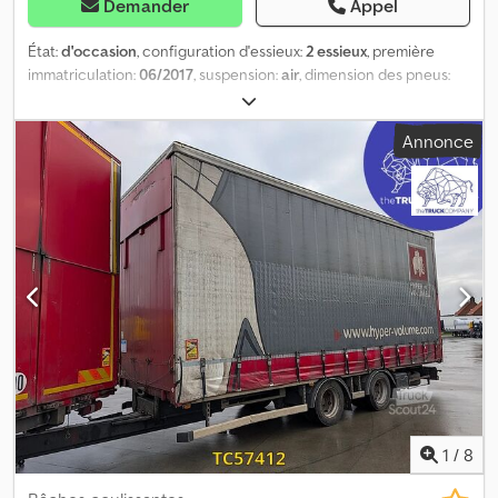
Demander
Appel
État:
d'occasion
, configuration d'essieux:
2 essieux
, première
immatriculation:
06/2017
, suspension:
air
, dimension des pneus:
255/60r19.5
, couleur:
autre
, Année de construction:
2017
,
Configuration des essieux Dimensions des pneus : 255/60R19,5
Annonce
Marque des essieux : SAF Freins : Freins à disque Suspension :
Suspension pneumatique Essieu arrière 1 : Pneus doubles ;
profondeur des sculptures à l’intérieur du pneu gauche : 3 mm ;
profondeur des sculptures à l’extérieur du pneu gauche : 3 mm ;
profondeur des sculptures à l’intérieur du pneu droit : 3 mm ;
profondeur des sculptures à l’extérieur du pneu droit : 3 mm
Essieu arrière 2 : Pneus doubles ; profondeur des sculptures à
l’intérieur du pneu gauche : 3 mm ; profondeur des sculptures à
l’extérieur du pneu gauche : 3 mm ; profondeur des sculptures à
l’intérieur du pneu droit : 3 mm ; profondeur des sculptures à
l’extérieur du pneu droit : 3 mm Poids Poids à vide : 4 360 kg
Charge utile : 14 640 kg PTAC : 19 000 kg État Dégâts : aucun
Dodpfezrc H Iex Ai Iock
1
/
8