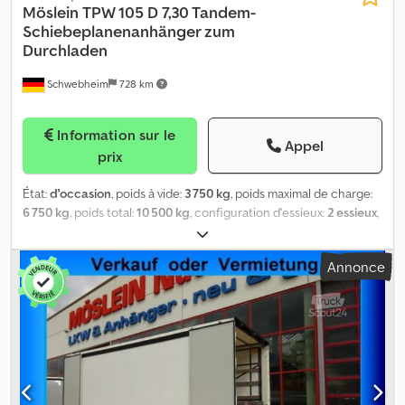
Möslein
TPW 105 D 7,30 Tandem-
Schiebeplanenanhänger zum
Durchladen
Schwebheim
728 km
Information sur le
Appel
prix
État:
d'occasion
, poids à vide:
3 750 kg
, poids maximal de charge:
6 750 kg
, poids total:
10 500 kg
, configuration d'essieux:
2 essieux
,
première immatriculation:
01/2018
, longueur de l'espace de
chargement:
7 300 mm
, largeur de l’espace de chargement:
2 480
Annonce
mm
, hauteur de l'espace de chargement:
2 650 mm
, volume de
l'espace de chargement:
47 m³
, suspension:
air
, dimension des
pneus:
235 / 75 R 17,5
, couleur:
autre
, type d'engrenage:
autre
,
taille du pneu avant:
235 / 75 R 17,5
, taille de pneu arrière:
235 / 75
R 17,5
, cabine conducteur:
autre
, classe d'émission:
aucun
,
carburant:
biodiesel
, Équipement:
ABS, frein à air comprimé
, À
l'avant avec portes à vantaux pour chargement traversant, à
l'arrière avec portes à vantaux, 7 paires d'anneaux d'arrimage sur