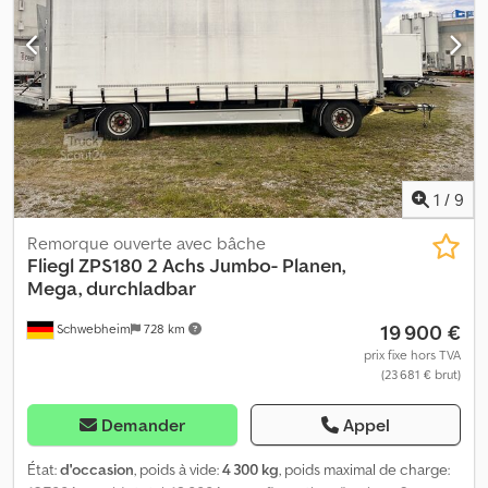
Équipement:
ABS, frein à air comprimé
, Chargement possible par
l'avant, 5 rangées de lattes en V en aluminium, 7 paires d'anneaux
d'arrimage sur la surface de chargement, hauteur de chargement
env. 1 050 mm, -- sous réserve d'erreurs d'impression, d'erreurs et
de modifications, photos d'exemple --, Plus de données sous : !,
Plus de détails : ! Djdozr Sdvjpfx Ai Ijck
1
/
9
Remorque ouverte avec bâche
Fliegl
ZPS180 2 Achs Jumbo- Planen,
Mega, durchladbar
19 900 €
Schwebheim
728 km
prix fixe hors TVA
(23 681 € brut)
Demander
Appel
État:
d'occasion
, poids à vide:
4 300 kg
, poids maximal de charge: