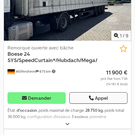
la surface de chargement, chacun pour 2,5 t, plancher en
contreplaqué bakélisé de 30 mm, Véhicule vendu en
consignation, Sous réserve d’erreurs d’impression, de fautes et de
modifications, Images d’illustration, Plus d’informations sur : !, More
Details: ! Dcsdpfxszqtyio Ai Iok
1
/
9
Remorque ouverte avec bâche
Boese 24
SYS/SpeedCurtain*/Hubdach/Mega/
11 900 €
Wölfersheim
675 km
prix fixe hors TVA
(14 161 € brut)
Demander
Appel
État:
d'occasion
, poids maximal de charge:
28 750 kg
, poids total:
36 000 kg
, configuration d'essieux:
3 essieux
, première
immatriculation:
06/2017
, Année de construction:
2017
,
Équipement:
ABS
,