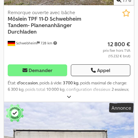
Remorque ouverte avec bâche
Möslein
TPF 11-D Schwebheim
Tandem- Planenanhänger
Durchladen
12 800 €
Schwebheim
728 km
prix fixe hors TVA
(15 232 € brut)
Demander
Appel
État:
d'occasion
, poids à vide:
3 700 kg
, poids maximal de charge:
6 300 kg
, poids total:
10 000 kg
, configuration d'essieux:
2 essieux
,
première immatriculation:
10/2016
, longueur de l'espace de
chargement:
7 300 mm
, largeur de l’espace de chargement:
2 480
Annonce
mm
, hauteur de l'espace de chargement:
2 770 mm
, volume de
l'espace de chargement:
50 m³
, suspension:
air
, dimension des
pneus:
235 / 75 R 17,5
, couleur:
autre
, type d'engrenage:
autre
,
taille du pneu avant:
235 / 75 R 17,5
, taille de pneu arrière:
235 / 75
R 17,5
, cabine conducteur:
autre
, classe d'émission:
aucun
,