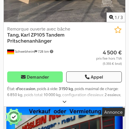
1
/
3
Remorque ouverte avec bâche
Tang, Karl
ZP105 Tandem
Pritschenanhänger
4 500 €
Schwebheim
728 km
prix fixe hors TVA
(5 355 € brut)
Demander
Appel
État:
d'occasion
, poids à vide:
3 150 kg
, poids maximal de charge:
6 850 kg
, poids total:
10 000 kg
, configuration d'essieux:
2 essieux
,
première immatriculation:
03/2002
, longueur de l'espace de
chargement:
7 320 mm
, largeur de l’espace de chargement:
2 490
Annonce
mm
, volume de l'espace de chargement:
42 m³
, suspension:
air
,
dimension des pneus:
235/75R17,5
, empattement:
990 mm
,
couleur:
autre
, type d'engrenage:
autre
, taille du pneu avant: