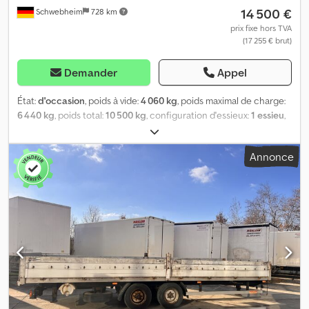
14 500 €
Schwebheim
728 km
prix fixe hors TVA
(17 255 € brut)
Demander
Appel
État:
d'occasion
, poids à vide:
4 060 kg
, poids maximal de charge:
6 440 kg
, poids total:
10 500 kg
, configuration d'essieux:
1 essieu
,
première immatriculation:
01/2018
, longueur de l'espace de
chargement:
7 450 mm
, largeur de l’espace de chargement:
2 470
Annonce
mm
, hauteur de l'espace de chargement:
3 100 mm
, volume de
l'espace de chargement:
57 m³
, suspension:
air
, dimension des
pneus:
235/75R17,5
, couleur:
autre
, type d'engrenage:
autre
, taille
du pneu avant:
235/75R17,5
, taille de pneu arrière:
235/75R17,5
,
cabine conducteur:
autre
, classe d'émission:
aucun
, Équipement:
ABS, frein à air comprimé
, - Sous réserve d’erreurs d’impression,
d’omissions et de modifications, images types -, Plus de données
sur : !, Plus de détails : ! Dcjdjzr Sbhjpfx Ai Isk