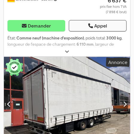
6 637 €
prix fixe hors TVA
(7 898 € brut)
Demander
Appel
État:
Comme neuf (machine d'exposition)
, poids total:
3 000 kg
,
longueur de l'espace de chargement:
6 110 mm
, largeur de
l’espace de chargement:
2 030 mm
, hauteur de l'espace de
chargement:
2 100 mm
, ANHÄNGERWIRTZ, votre point de vente
Annonce
pour trouver la remorque idéale, vous propose des marques de
renom ! Plus de 850 nouvelles remorques en stock. Plus de 130
remorques d'occasion disponibles en permanence. Exemple sans
engagement : disponible sans bâche montée, à récupérer dans
notre entrepôt, dans la limite des stocks ! MEDAX - 2 3000
611X203X210CM, remorque à plancher plat avec bâche haute de
12", châssis bas, 3000 kg. Dsdpsztkfzsfx Ai Isck Remorque à
plancher plat MEDAX 3000, dimensions 611x203x30 cm, masse
totale 3000 kg, essieux tandem, châssis bas, double longeron en
acier galvanisé à chaud, plancher avec bords en aluminium
anodisé, fixations de bâche encastrées, pas de vibrations,
traverses d'angle et centrales amovibles, supports de bord avant