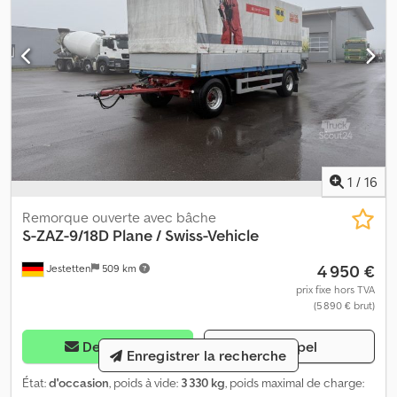
1
/
16
Remorque ouverte avec bâche
S-ZAZ-9/18D Plane / Swiss-Vehicle
4 950 €
Jestetten
509 km
prix fixe hors TVA
(5 890 € brut)
Demander
Appel
Enregistrer la recherche
État:
d'occasion
, poids à vide:
3 330 kg
, poids maximal de charge: