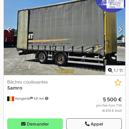
pneu gauche intérieur : 6 mm ; profil pneu gauche extérieur : 5
mm ; profil pneu droit intérieur : 5 mm ; profil pneu droit extérieur :
5 mm Essieu arrière 2 : double monte ; profil pneu gauche
intérieur : 6 mm ; profil pneu gauche extérieur : 5 mm ; profil pneu
droit intérieur : 5 mm ; profil pneu droit extérieur : 6 mm Poids
Poids à vide : 4 360 kg Charge utile : 14 640 kg PTAC : 19 000 kg
État Dommages : aucun Dedpfozrb Hmjx Ai Iock
1
/
11
Bâches coulissantes
Samro
5 500 €
Hooglede
531 km
prix fixe hors TVA
(6 655 € brut)
Demander
Appel