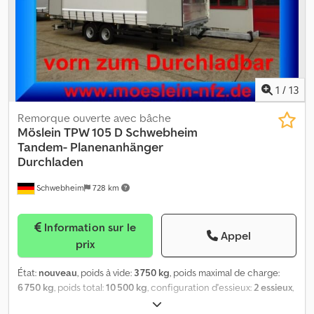
la surface de chargement, hauteur de chargement env. 1 050 mm,
à l'avant avec 2 béquilles porte-boîte de vitesses à 2 vitesses,
essieux BPW. -- Sous réserve d'erreurs d'impression, de fautes et
de modifications, photos d'exemple --. Plus de données sous : !,
More Details: ! Dcodozr Uk Sspfx Ai Iek
1
/
13
Remorque ouverte avec bâche
Möslein
TPW 105 D Schwebheim
Tandem- Planenanhänger
Durchladen
Schwebheim
728 km
Information sur le
Appel
prix
État:
nouveau
, poids à vide:
3 750 kg
, poids maximal de charge:
6 750 kg
, poids total:
10 500 kg
, configuration d'essieux:
2 essieux
,
longueur de l'espace de chargement:
7 230 mm
, largeur de