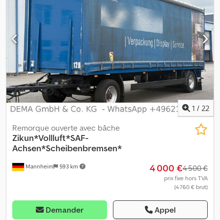
pneu gauche : 50 % ; profil de pneu droit : 50 % Essieu 2 : Profil de
pneu gauche : 50 % ; profil de pneu droit : 50 % Poids Poids à vide
: 5 280 kg Dcsdszrazvepfx Ai Iok Charge utile : 12 720 kg Poids total
autorisé en charge : 18 000 kg État Dommages : aucun
1
/
22
Remorque ouverte avec bâche
Zikun*Vollluft*SAF-
Achsen*Scheibenbremsen*
4 000 €
Mannheim
593 km
4 500 €
prix fixe hors TVA
(4 760 € brut)
Demander
Appel