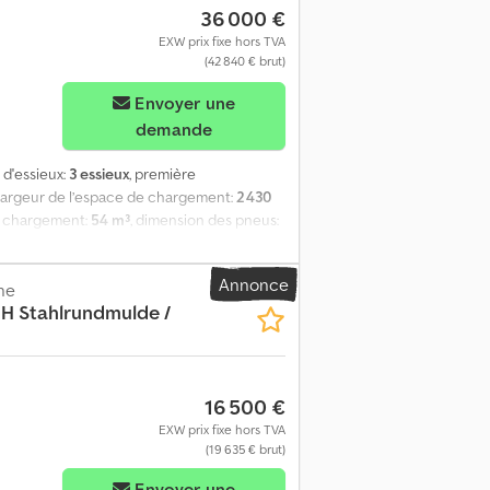
36 000 €
EXW prix fixe hors TVA
(42 840 € brut)
Envoyer une
demande
 d'essieux:
3 essieux
, première
 largeur de l’espace de chargement:
2 430
e chargement:
54 m³
, dimension des pneus:
, gris galet Frein à tambour EBS Charge
 côté gauche, repliable sur 700 mm Essieux
Annonce
tection anti-encastrement, rabattable
ne
H Stahlrundmulde /
 Plateforme Jantes Alcoa Dura-Bright Sous
16 500 €
EXW prix fixe hors TVA
(19 635 € brut)
Envoyer une