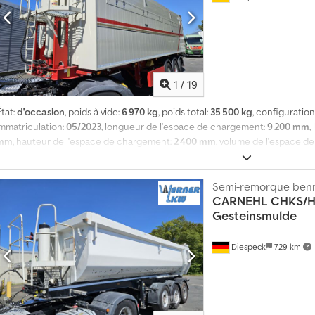
1
/
19
tat:
d'occasion
, poids à vide:
6 970 kg
, poids total:
35 500 kg
, configuration
immatriculation:
05/2023
, longueur de l'espace de chargement:
9 200 mm
,
mm
, hauteur de l'espace de chargement:
2 400 mm
, volume de l'espace d
385/65 R22,5
, empattement:
1 310 mm
, Équipement:
ABS
, Couleur RAL 7032
utile : 28 530 kg Suspension pneumatique avec élévation Plancher : 10 mm,
BPW Cedpfx Alozp N Adoforf Dernier essieu avec articulation suiveuse Pro
Semi-remorque ben
CARNEHL
CHKS/H
Dispositif de levage et d’abaissement Chariot à céréales Bâche enroulable
Gesteinsmulde
éserve d'erreurs et d'omissions.
Diespeck
729 km