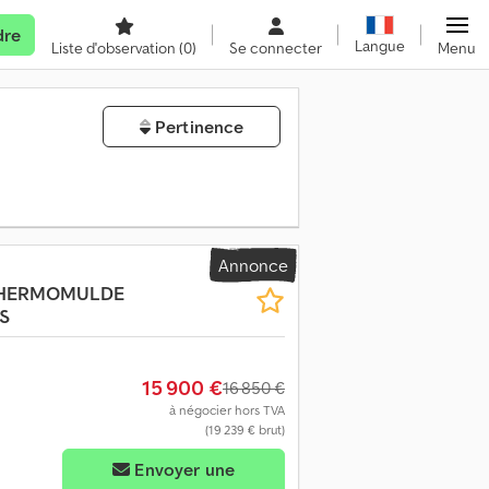
dre
Langue
Liste d'observation
(0)
Se connecter
Menu
Pertinence
Annonce
THERMOMULDE
S
15 900 €
16 850 €
à négocier hors TVA
(19 239 € brut)
Envoyer une