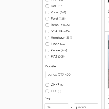
DAF
(575)
É
Volvo
(441)
Ford
(435)
Renault
(425)
SCANIA
(415)
s
t
Humbaur
(264)
Linde
(247)
m
Krone
(242)
FIAT
(205)
Modèle :
p
CHKS
(53)
CSS
(6)
É
Prix :
-