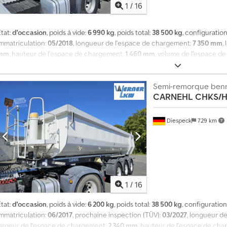
1
/
16
tat:
d'occasion
, poids à vide:
6 990 kg
, poids total:
38 500 kg
, configuration
immatriculation:
05/2018
, longueur de l'espace de chargement:
7 350 mm
,
mm
, hauteur de l'espace de chargement:
1 460 mm
, volume de l'espace d
385/65 R22,5
, empattement:
1 310 mm
, couleur:
blanc
, Équipement:
ABS
, F
Suspension pneumatique avec élévation Plancher : 7 mm, avec renforceme
plancher de la benne Hayon hydraulique avec fonction basculante Bâche 
Semi-remorque ben
CARNEHL
CHKS/H
en aluminium Alcoa Protection anticastrage rabattable Sous réserve d'erreu
Diespeck
729 km
1
/
16
tat:
d'occasion
, poids à vide:
6 200 kg
, poids total:
38 500 kg
, configuration
immatriculation:
06/2017
, prochaine inspection (TÜV):
03/2027
, longueur d
largeur de l’espace de chargement:
2 340 mm
, hauteur de l'espace de ch