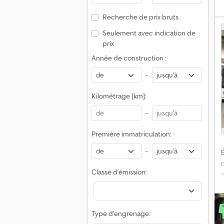
l
Recherche de prix bruts
K
P
Seulement avec indication de
l
prix
t
Année de construction :
p
-
é
Kilométrage [km]:
a
d
-
A
d
Première immatriculation:
d
-
É
p
Classe d'émission:
Type d'engrenage: