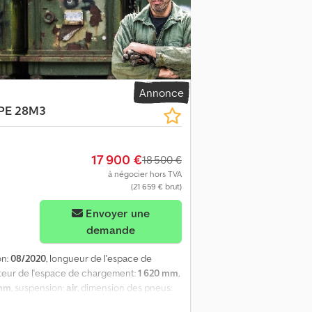
u des inscriptions. Codpjzqif Iofx Alferf
Si une nouvelle inspection TÜV est
naires ! Le véhicule peut être personnalisé
raison et de paiement s’appliquent. Nous
objet. N’hésitez pas à nous contacter !
Annonce
PE 28M3
17 900 €
18 500 €
à négocier hors TVA
(21 659 € brut)
Envoyer une
demande
on:
08/2020
, longueur de l'espace de
uteur de l'espace de chargement:
1 620 mm
,
 mm
, suspension:
air
, dimension des pneus:
BS
, = Options et accessoires