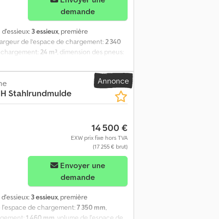
demande
 d'essieux:
3 essieux
, première
 largeur de l’espace de chargement:
2 340
e chargement:
24 m³
, dimension des pneus:
reins à disque EBS Charge utile : 31 510 kg
nt supplémentaire de 6 mm sous le
Annonce
enroulable Plateforme Essieux SAF Jantes
ne
H Stahlrundmulde
rs et d'omissions Cjdpfezp Nbaex Alfjrf
14 500 €
EXW prix fixe hors TVA
(17 255 € brut)
Envoyer une
demande
 d'essieux:
3 essieux
, première
e l'espace de chargement:
7 350 mm
,
argement:
1 460 mm
, volume de l'espace de