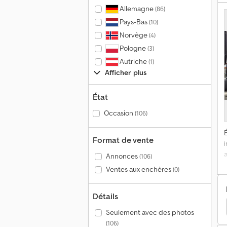
s
Allemagne
(86)
t
Pays-Bas
(10)
Norvège
(4)
Pologne
(3)
Autriche
(1)
Afficher plus
État
g
p
Occasion
(106)
É
Format de vente
a
Annonces
(106)
t
Ventes aux enchères
(0)
A
Détails
p
Meiller Benne Trilaterial
Steyr Benne Trilaterial
s
Seulement avec des photos
s
p
(106)