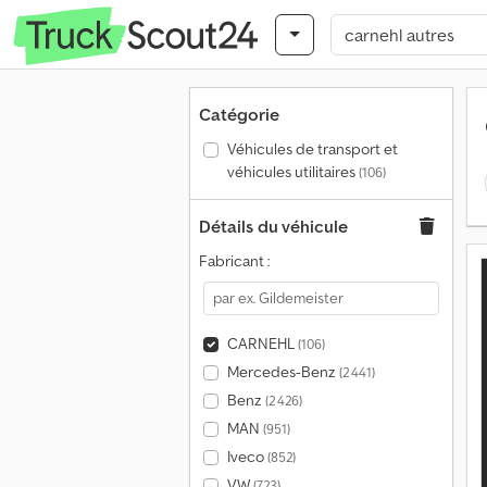
Catégorie
Véhicules de transport et
véhicules utilitaires
(106)
Détails du véhicule
Fabricant :
CARNEHL
(106)
Mercedes-Benz
(2 441)
Benz
(2 426)
MAN
(951)
Iveco
(852)
VW
(723)