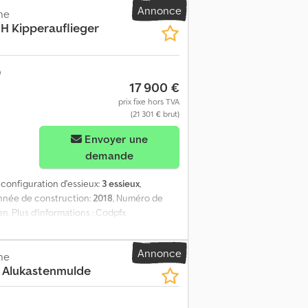
ssible dans la plupart des pays européens !
Annonce
ne
otre site Web. Renseignez-vous
 Kipperauflieger
17 900 €
prix fixe hors TVA
(21 301 € brut)
Envoyer une
demande
, configuration d'essieux:
3 essieux
,
Année de construction:
2018
, Numéro de
n. Plus d’informations : Codpfx
) * Viktoria Sologubova (polonais, russe,
HKS/HH Première immatriculation : 2018
Annonce
réserve d’erreurs. Nous reprenons volontiers
ne
 Alukastenmulde
ez nous. GOLEC NUTZFAHRZEUGE GMBH Nous