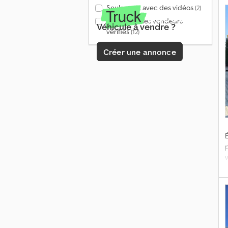
o
Seulement avec des vidéos
(2)
Seulement les vendeurs
Véhicule à vendre ?
vérifiés
(12)
Créer une annonce
É
B
p