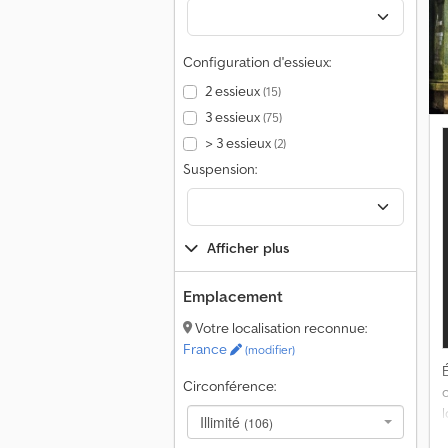
d
Configuration d'essieux:
2 essieux
(15)
3 essieux
(75)
> 3 essieux
(2)
Suspension:
Afficher plus
Emplacement
Votre localisation reconnue:
France
(modifier)
É
Circonférence:
Illimité
(106)