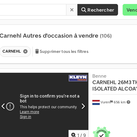
Rechercher
Ven
Carnehl Autres d'occasion à vendre
(106)
CARNEHL
Supprimer tous les filtres
Benne
CARNEHL
26M3 
ISOLATED ALCOA'
Vuren
656 km
V
e
n
1
/
9