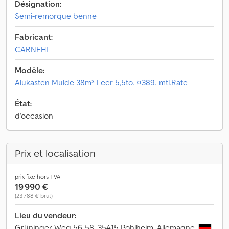
Désignation:
Semi-remorque benne
Fabricant:
CARNEHL
Modèle:
Alukasten Mulde 38m³ Leer 5,5to. ¤389.-mtl.Rate
État:
d'occasion
Prix et localisation
prix fixe hors TVA
19 990 €
(23 788 € brut)
Lieu du vendeur:
Grüninger Weg 56-58, 35415 Pohlheim, Allemagne