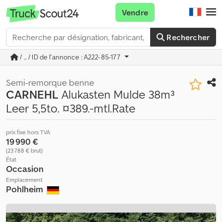
Vendre
Rechercher
/ ... / ID de l'annonce : A222-85-177
Semi-remorque benne
CARNEHL
Alukasten Mulde 38m³
Leer 5,5to. ¤389.-mtl.Rate
prix fixe hors TVA
19 990 €
(23 788 € brut)
État
Occasion
Emplacement
Pohlheim