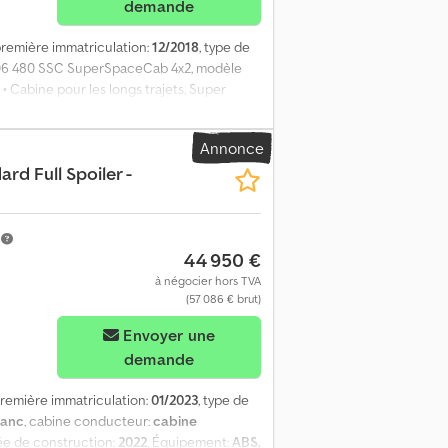
demande
 première immatriculation:
12/2018
, type de
106 480 SSC SuperSpaceCab 4x2, modèle
• Cabine pour les longs trajets, Super
ndrée : 12 902 cm³ • Boîte de vitesses
se adaptatif • Assistance au freinage
Annonce
 TC / désactivable • Aide au démarrage en
rd Full Spoiler -
de brouillard • Climatisation automatique /
s • Vitres électriques • Volant
 navigation • Radio / CD • Téléphone / CB •
à vide : 8 461 kg • Empattement : 3 700 mm
m
44 950 €
eumatiques avant/arrière : 315/60 R22.5 /
tat!! Dcsdozq U Sgjpfx Afdjk - Contrôle
à négocier hors TVA
serve d'erreurs et de vente entre-temps !
(57 086 € brut)
Envoyer une
demande
première immatriculation:
01/2023
, type de
lanc
, cabine conducteur:
cabine
ée de construction:
2022
, Équipement:
ABS,