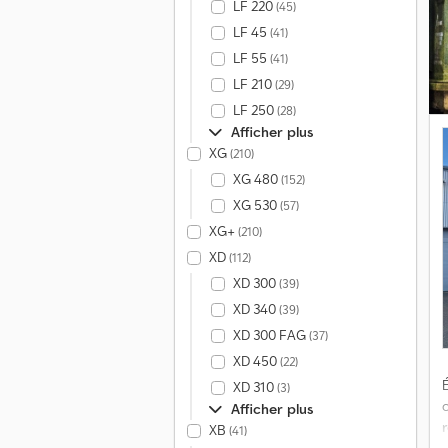
LF 220
(45)
LF 45
(41)
LF 55
(41)
LF 210
(29)
LF 250
(28)
Afficher plus
XG
(210)
XG 480
(152)
XG 530
(57)
XG+
(210)
XD
(112)
XD 300
(39)
XD 340
(39)
XD 300 FAG
(37)
XD 450
(22)
É
XD 310
(3)
Afficher plus
XB
(41)