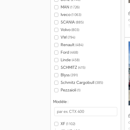
MAN
(1 726)
É
Iveco
(1 063)
SCANIA
(885)
Volvo
(803)
S
VW
(794)
a
d
Renault
(484)
c
Ford
(468)
c
Linde
(458)
m
SCHMITZ
(415)
Blyss
(391)
2
Schmitz Cargobull
(385)
Pezzaioli
(1)
Modèle :
É
XF
(1 102)