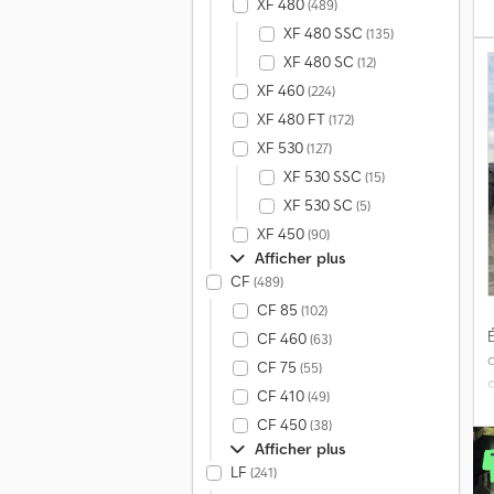
XF 480
(489)
XF 480 SSC
(135)
v
XF 480 SC
(12)
XF 460
(224)
XF 480 FT
(172)
(
XF 530
(127)
XF 530 SSC
(15)
XF 530 SC
(5)
XF 450
(90)
Afficher plus
CF
(489)
CF 85
(102)
É
CF 460
(63)
CF 75
(55)
CF 410
(49)
CF 450
(38)
a
Afficher plus
s
LF
(241)