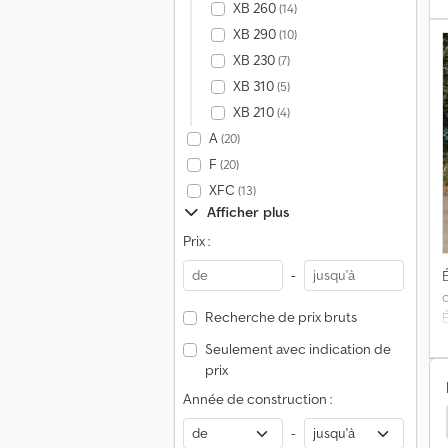
XB 260
(14)
XB 290
(10)
A
XB 230
(7)
B
XB 310
(5)
XB 210
(4)
A
(20)
F
(20)
c
XFC
(13)
Afficher plus
Prix :
é
N
-
É
e
Recherche de prix bruts
d
Seulement avec indication de
d
H
prix
Année de construction :
e
Peterbilt Tracteur Standard
-