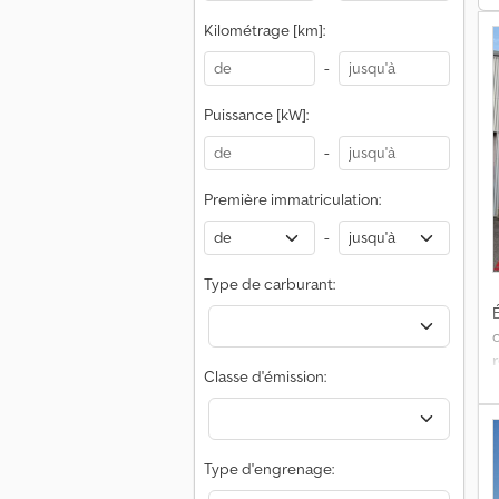
Kilométrage [km]:
-
Puissance [kW]:
-
Première immatriculation:
-
Type de carburant:
É
Classe d'émission:
r
J
Type d'engrenage:
H