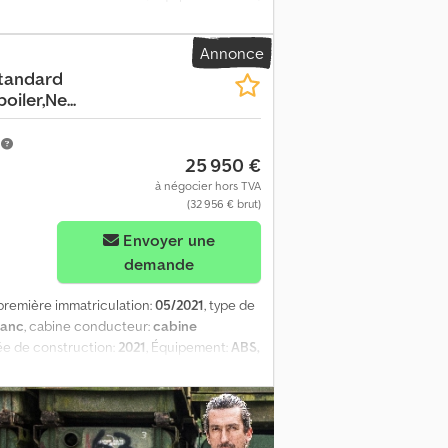
tibrouillard, régulation électrique des
isation - Sièges à suspension pneumatique -
Annonce
fdjk = Remarques = DAF XG480 Standard
tandard
nome, nouveau tachygraphe G2v2, affichage
oiler,Ne...
 à vide : 8 043 kg Contrôle technique
m
25 950 €
à négocier hors TVA
(32 956 € brut)
Envoyer une
demande
 première immatriculation:
05/2021
, type de
lanc
, cabine conducteur:
cabine
ée de construction:
2021
, Équipement:
ABS,
articules, ordinateur de bord, phares
e centralisé
, = Options et accessoires
en alliage léger - Sièges à suspension
ge - Déflecteurs latéraux - Pare-soleil -