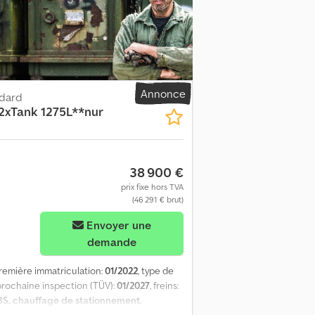
ndard, 248 km, numéro de châssis :
eau compteur G2v2, jantes en alliage. =
eur : 12 902 cm³ Poids à vide : 7 809 kg
Annonce
ndard
xTank 1275L**nur
38 900 €
prix fixe hors TVA
(46 291 € brut)
Envoyer une
demande
première immatriculation:
01/2022
, type de
 prochaine inspection (TÜV):
01/2027
, freins:
S, chauffage de stationnement,