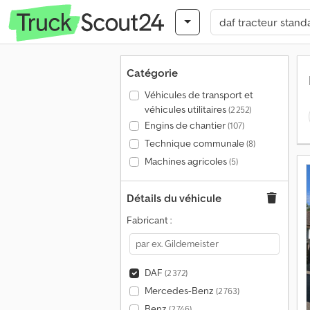
Catégorie
Véhicules de transport et
véhicules utilitaires
(2 252)
Engins de chantier
(107)
Technique communale
(8)
Machines agricoles
(5)
Détails du véhicule
Fabricant :
DAF
(2 372)
Mercedes-Benz
(2 763)
Benz
(2 746)