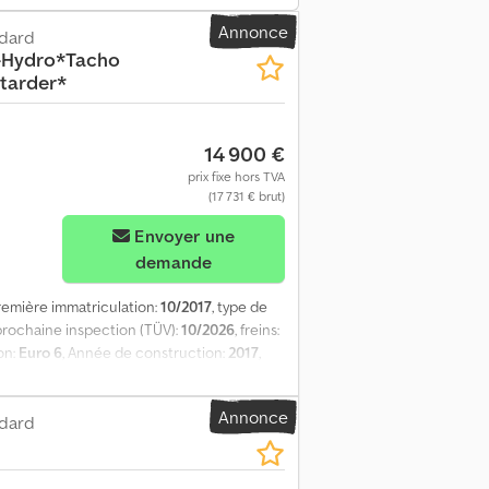
vos véhicules achetés. Organisation de
Annonce
ndard
ts spéciaux. Plaques d’immatriculation
-Hydro*Tacho
r des plaques d’exportation / des plaques
tarder*
 vous aiderons volontiers à effectuer les
14 900 €
prix fixe hors TVA
(17 731 € brut)
Envoyer une
demande
première immatriculation:
10/2017
, type de
 prochaine inspection (TÜV):
10/2026
, freins:
on:
Euro 6
, Année de construction:
2017
,
électronique de stabilité (ESP), système
 : * Empattement : 3 800 mm * Suspension à
Annonce
arrière : 60/50 % Dodpfszritzjx Afdsck *
ndard
réservoir AD-Blue * 1 réservoir Hydro Hyva *
 460 ch // 12 902 cm³ // Euro 6c *