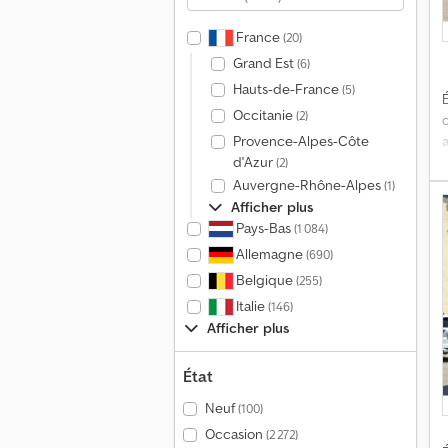
e
France
(20)
Grand Est
(6)
Hauts-de-France
(5)
É
Occitanie
(2)
Provence-Alpes-Côte
d'Azur
(2)
Auvergne-Rhône-Alpes
(1)
Afficher plus
Pays-Bas
(1 084)
:
Allemagne
(690)
Belgique
(255)
Italie
(146)
Afficher plus
R
État
Neuf
(100)
Occasion
(2 272)