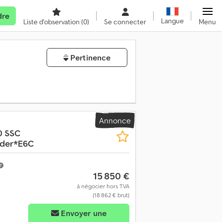
dre
Langue
Liste d'observation
(0)
Se connecter
Menu
Pertinence
Annonce
0 SSC
rder*E6C
15 850 €
à négocier hors TVA
(18 862 € brut)
Envoyer une