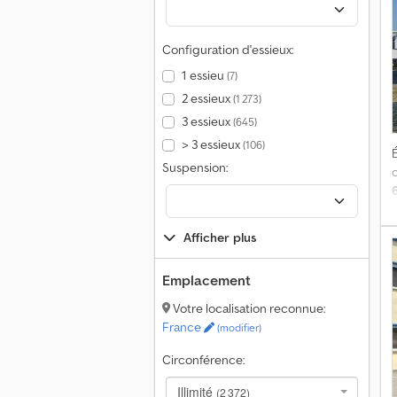
Configuration d'essieux:
1 essieu
d
(7)
1
2 essieux
(1 273)
3 essieux
(645)
> 3 essieux
(106)
É
Suspension:
f
r
e
Afficher plus
p
Emplacement
d
v
Votre localisation reconnue:
France
(modifier)
Circonférence:
Illimité
(2 372)