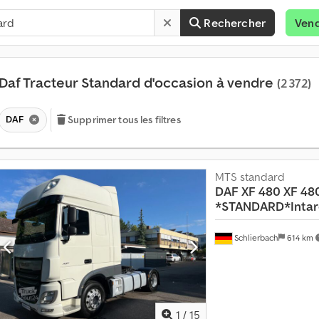
Rechercher
Ven
Daf Tracteur Standard d'occasion à vendre
(2 372)
DAF
Supprimer tous les filtres
MTS standard
DAF
XF 480 XF 48
*STANDARD*Inta
P
l
Schlierbach
614 km
u
s
d
e
1
1
/
15