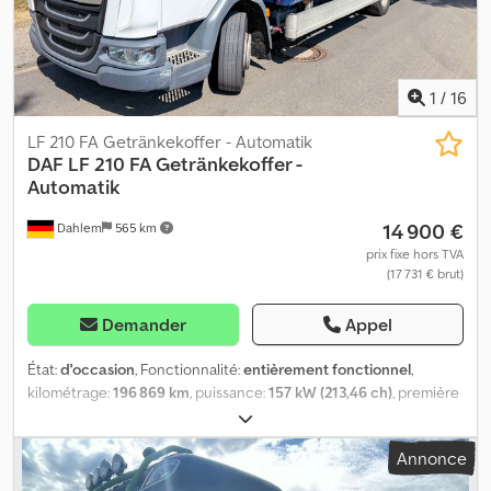
question sur le véhicule ou pour plus d’informations, écrivez-nous
facilement via WhatsApp WhatsApp allemand, anglais -- WhatsApp
allemand, anglais, arabe
1
/
16
LF 210 FA Getränkekoffer - Automatik
DAF
LF 210 FA Getränkekoffer -
Automatik
14 900 €
Dahlem
565 km
prix fixe hors TVA
(17 731 € brut)
Demander
Appel
État:
d'occasion
, Fonctionnalité:
entièrement fonctionnel
,
kilométrage:
196 869 km
, puissance:
157 kW (213,46 ch)
, première
immatriculation:
04/2018
, type de carburant:
diesel
, poids à vide:
6 485 kg
, poids maximal de charge:
5 505 kg
, poids total:
11 990
Annonce
kg
, dimension des pneus:
245/70 R17,5
, configuration d'essieux:
4x2
, carburant:
diesel
, freins:
frein moteur
, couleur:
blanc
, cabine