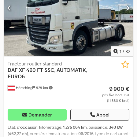
verrouillage centralisé
, DAF XF 460 FT | Super Space Cab, EURO6
| Boîte automatique, lève-vitres électriques | Réfrigérateur,
climatisation | Volant multifonction, régulateur de vitesse |
Chauffage autonome, radio | Blocage de différentiel | Sous
réserve d’erreur, de saisie et de vente préalable. Chsdpfowvurtex
Alnoa
1
/
32
Tracteur routier standard
DAF
XF 460 FT SSC, AUTOMATIK,
EURO6
9 900 €
Hörsching
929 km
prix fixe hors TVA
(11 880 € brut)
Demander
Appel
État:
d'occasion
, kilométrage:
1 275 064 km
, puissance:
340 kW
(462,27 ch)
, première immatriculation:
06/2016
, type de carburant: