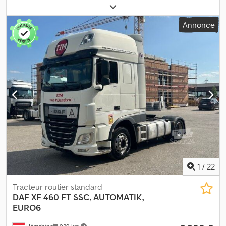
diesel
, poids à vide:
8 442 kg
, poids total:
18 000 kg
, configuration
d'essieux:
2 essieux
, freins:
frein moteur
, cabine conducteur:
Annonce
cabine couchette
, type d'engrenage:
automatique
, classe
d'émission:
Euro 6
, suspension:
acier-air
, nombre de lits:
2
, taille du
pneu avant:
315/70 R22.5
, taille de pneu arrière:
315/70 R22,5
,
nombre de sièges:
2
, Équipement:
ABS, blocage de différentiel,
béquet, chauffage de stationnement, climatisation, frein à air
comprimé, ordinateur de bord, régulateur de vitesse,
verrouillage centralisé
, DAF XF 460 FT | Super Space Cab, EURO6
| Boîte automatique, lève-vitres électriques | Réfrigérateur,
climatisation | Volant multifonction, régulateur de vitesse |
Chauffage autonome, radio | Blocage de différentiel | Sous
réserve d’erreur, de saisie et de vente préalable. Cedpjwu Ic Ajfx
Alnsha
1
/
22
Tracteur routier standard
DAF
XF 460 FT SSC, AUTOMATIK,
EURO6