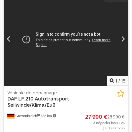
1
/
15
Véhicule de dépannage
DAF
LF 210 Autotransport
Seilwinde/Klima/Eu6
27 990 €
Grevenbroich
635 km
28 990 €
à négocier hors TVA
(33 308 € brut)