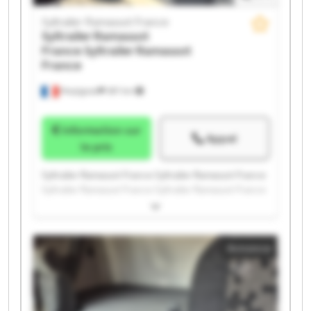
Syltrailer Ramassot France
Syltrailer Ramassot
France
Syltrailer Ramassot
France
Perpignan
397 km
Information sur
Appel
le prix
Syltrailer Ramassot France Syltrailer Ramassot France
Syltrailer Ramassot France Syltrailer Ramassot France
Syltrailer Ramassot France Syltrailer Ramassot France
Syltrailer Ramassot France Syltrailer Ramassot France
Syltrailer Ramassot France Syltrailer Ramassot France
Annonce
Syltrailer Ramassot France Syltrailer Ramassot France
Syltrailer Ramassot France Syltrailer Ramassot France
Syltrailer Ramassot France Syltrailer Ramassot France
Syltrailer Ramassot France Syltrailer Ramassot France
Syltrailer Ramassot France Syltrailer Ramassot France