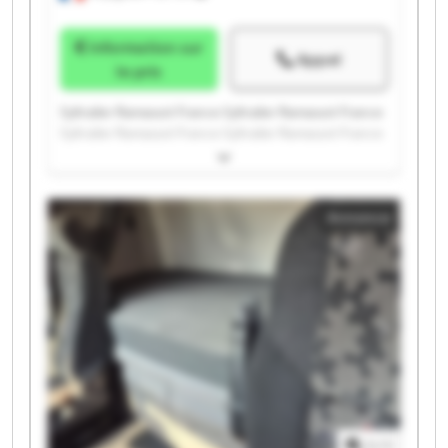
Information sur
Appel
le prix
Syltrailer Ramassot France Syltrailer Ramassot France
Syltrailer Ramassot France Syltrailer Ramassot France
Syltrailer Ramassot France Syltrailer Ramassot France
Syltrailer Ramassot France Syltrailer Ramassot France
Syltrailer Ramassot France Syltrailer Ramassot France
Annonce
Syltrailer Ramassot France Syltrailer Ramassot France
Syltrailer Ramassot France Syltrailer Ramassot France
Syltrailer Ramassot France Syltrailer Ramassot France
Syltrailer Ramassot France Syltrailer Ramassot France
Syltrailer Ramassot France Syltrailer Ramassot France
1
/
1