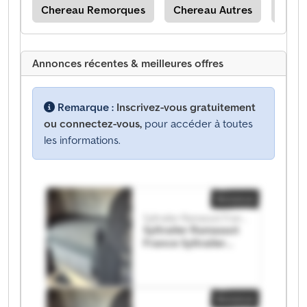
rue
Chereau Remorques
Chereau Autres
Lamb
Annonces récentes & meilleures offres
Remarque :
Inscrivez-vous gratuitement
ou connectez-vous,
pour accéder à toutes
les informations.
Annonce
Syltrailer Ramassot France
Syltrailer Ramassot
France Syltrailer
Ramassot France
Annonce