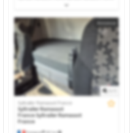
Syltrailer Ramassot France Syltrailer Ramassot France
Syltrailer Ramassot France Syltrailer Ramassot France
Syltrailer Ramassot France Syltrailer Ramassot France
Annonce
Syltrailer Ramassot France Syltrailer Ramassot France
Syltrailer Ramassot France Syltrailer Ramassot France
Syltrailer Ramassot France Syltrailer Ramassot France
Syltrailer Ramassot France Syltrailer Ramassot France
Syltrailer Ramassot France Syltrailer Ramassot France
1
/
1
Syltrailer Ramassot France
Syltrailer Ramassot
France
Syltrailer Ramassot
France
Perpignan
397 km