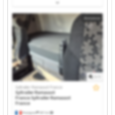
Syltrailer Ramassot France Syltrailer Ramassot France
Syltrailer Ramassot France Syltrailer Ramassot France
Syltrailer Ramassot France Syltrailer Ramassot France
Annonce
Syltrailer Ramassot France Syltrailer Ramassot France
Syltrailer Ramassot France Syltrailer Ramassot France
Syltrailer Ramassot France Syltrailer Ramassot France
Syltrailer Ramassot France Syltrailer Ramassot France
Syltrailer Ramassot France Syltrailer Ramassot France
1
/
1
Syltrailer Ramassot France
Syltrailer Ramassot
France
Syltrailer Ramassot
France
Perpignan
397 km