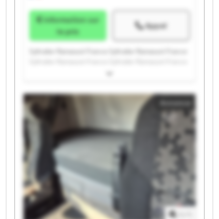
Information sur
Appel
le prix
Syltrailer Ramassot France Syltrailer Ramassot France
Syltrailer Ramassot France Syltrailer Ramassot France
Syltrailer Ramassot France Syltrailer Ramassot France
Syltrailer Ramassot France Syltrailer Ramassot France
Syltrailer Ramassot France Syltrailer Ramassot France
Annonce
Syltrailer Ramassot France Syltrailer Ramassot France
Syltrailer Ramassot France Syltrailer Ramassot France
Syltrailer Ramassot France Syltrailer Ramassot France
Syltrailer Ramassot France Syltrailer Ramassot France
Syltrailer Ramassot France Syltrailer Ramassot France
1
/
1