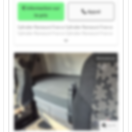
Information sur
Appel
le prix
Syltrailer Ramassot France Syltrailer Ramassot France
Syltrailer Ramassot France Syltrailer Ramassot France
Syltrailer Ramassot France Syltrailer Ramassot France
Syltrailer Ramassot France Syltrailer Ramassot France
Syltrailer Ramassot France Syltrailer Ramassot France
Annonce
Syltrailer Ramassot France Syltrailer Ramassot France
Syltrailer Ramassot France Syltrailer Ramassot France
Syltrailer Ramassot France Syltrailer Ramassot France
Syltrailer Ramassot France Syltrailer Ramassot France
Syltrailer Ramassot France Syltrailer Ramassot France
1
/
1