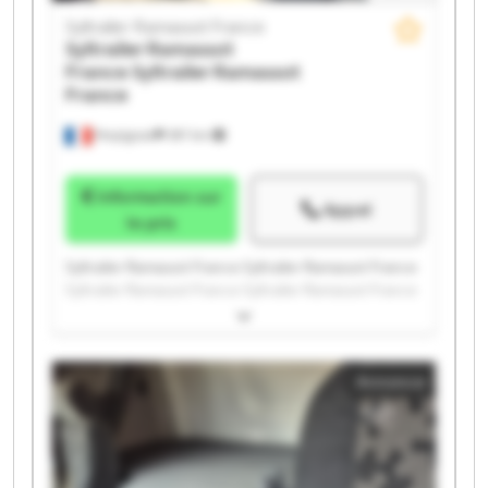
Syltrailer Ramassot France
Syltrailer Ramassot
France
Syltrailer Ramassot
France
Perpignan
397 km
Information sur
Appel
le prix
Syltrailer Ramassot France Syltrailer Ramassot France
Syltrailer Ramassot France Syltrailer Ramassot France
Syltrailer Ramassot France Syltrailer Ramassot France
Syltrailer Ramassot France Syltrailer Ramassot France
Syltrailer Ramassot France Syltrailer Ramassot France
Annonce
Syltrailer Ramassot France Syltrailer Ramassot France
Syltrailer Ramassot France Syltrailer Ramassot France
Syltrailer Ramassot France Syltrailer Ramassot France
Syltrailer Ramassot France Syltrailer Ramassot France
Syltrailer Ramassot France Syltrailer Ramassot France