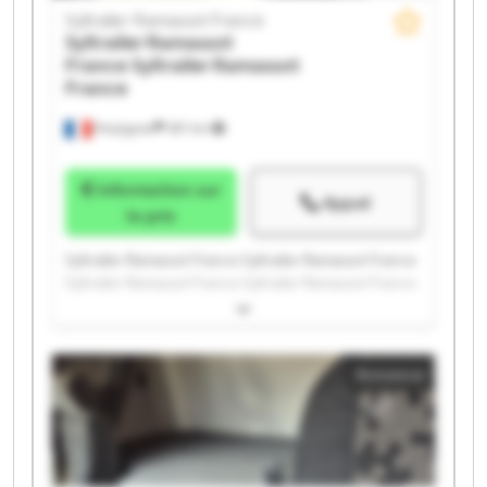
Syltrailer Ramassot France
Syltrailer Ramassot
France
Syltrailer Ramassot
France
Perpignan
397 km
Information sur
Appel
le prix
Syltrailer Ramassot France Syltrailer Ramassot France
Syltrailer Ramassot France Syltrailer Ramassot France
Syltrailer Ramassot France Syltrailer Ramassot France
Syltrailer Ramassot France Syltrailer Ramassot France
Syltrailer Ramassot France Syltrailer Ramassot France
Annonce
Syltrailer Ramassot France Syltrailer Ramassot France
Syltrailer Ramassot France Syltrailer Ramassot France
Syltrailer Ramassot France Syltrailer Ramassot France
Syltrailer Ramassot France Syltrailer Ramassot France
Syltrailer Ramassot France Syltrailer Ramassot France