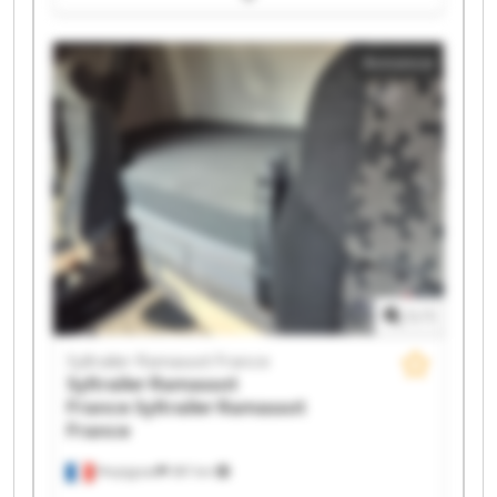
Syltrailer Ramassot France Syltrailer Ramassot France
Syltrailer Ramassot France Syltrailer Ramassot France
Annonce
Syltrailer Ramassot France Syltrailer Ramassot France
Syltrailer Ramassot France Syltrailer Ramassot France
Syltrailer Ramassot France Syltrailer Ramassot France
Syltrailer Ramassot France Syltrailer Ramassot France
Syltrailer Ramassot France Syltrailer Ramassot France
1
/
1
Syltrailer Ramassot France
Syltrailer Ramassot
France
Syltrailer Ramassot
France
Perpignan
397 km