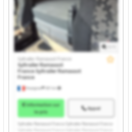
Syltrailer Ramassot France Syltrailer Ramassot France
1
/
1
Syltrailer Ramassot France
Syltrailer Ramassot
France
Syltrailer Ramassot
France
Perpignan
397 km
Information sur
Appel
le prix
Syltrailer Ramassot France Syltrailer Ramassot France
Syltrailer Ramassot France Syltrailer Ramassot France