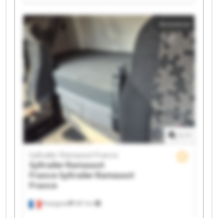
Syltrailer Ramassot France Syltrailer Ramassot France
Syltrailer Ramassot France Syltrailer Ramassot France
Annonce
Syltrailer Ramassot France Syltrailer Ramassot France
Syltrailer Ramassot France Syltrailer Ramassot France
Syltrailer Ramassot France Syltrailer Ramassot France
Syltrailer Ramassot France Syltrailer Ramassot France
Syltrailer Ramassot France Syltrailer Ramassot France
1
/
1
Syltrailer Ramassot France
Syltrailer Ramassot
France
Syltrailer Ramassot
France
Perpignan
397 km