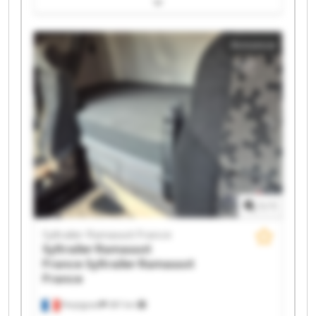
Syltrailer Ramassot France Syltrailer Ramassot France
Syltrailer Ramassot France Syltrailer Ramassot France
Syltrailer Ramassot France Syltrailer Ramassot France
Annonce
Syltrailer Ramassot France Syltrailer Ramassot France
Syltrailer Ramassot France Syltrailer Ramassot France
Syltrailer Ramassot France Syltrailer Ramassot France
Syltrailer Ramassot France Syltrailer Ramassot France
Syltrailer Ramassot France Syltrailer Ramassot France
1
/
1
Syltrailer Ramassot France
Syltrailer Ramassot
France
Syltrailer Ramassot
France
Perpignan
397 km