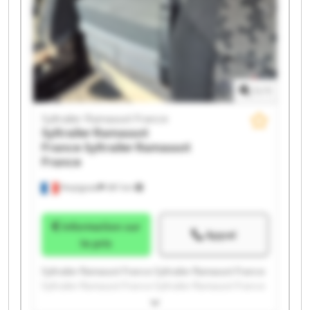
1
/
1
Syltrailer Ramassot France
Syltrailer Ramassot
France
Syltrailer Ramassot
France
Perpignan
397 km
Information sur
Appel
le prix
Syltrailer Ramassot France Syltrailer Ramassot France
Syltrailer Ramassot France Syltrailer Ramassot France
Syltrailer Ramassot France Syltrailer Ramassot France