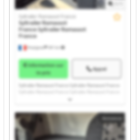
1
/
1
Syltrailer Ramassot France
Syltrailer Ramassot
France
Syltrailer Ramassot
France
Perpignan
397 km
Information sur
Appel
le prix
Syltrailer Ramassot France Syltrailer Ramassot France
Syltrailer Ramassot France Syltrailer Ramassot France
Syltrailer Ramassot France Syltrailer Ramassot France
Syltrailer Ramassot France Syltrailer Ramassot France
Syltrailer Ramassot France Syltrailer Ramassot France
Annonce
Syltrailer Ramassot France Syltrailer Ramassot France
Syltrailer Ramassot France Syltrailer Ramassot France
Syltrailer Ramassot France Syltrailer Ramassot France
Syltrailer Ramassot France Syltrailer Ramassot France