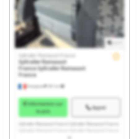
1
/
1
Syltrailer Ramassot France
Syltrailer Ramassot
France
Syltrailer Ramassot
France
Perpignan
397 km
Information sur
Appel
le prix
Syltrailer Ramassot France Syltrailer Ramassot France
Syltrailer Ramassot France Syltrailer Ramassot France
Syltrailer Ramassot France Syltrailer Ramassot France