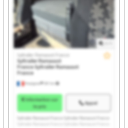
Syltrailer Ramassot France Syltrailer Ramassot France
1
/
1
Syltrailer Ramassot France
Syltrailer Ramassot
France
Syltrailer Ramassot
France
Perpignan
397 km
Information sur
Appel
le prix
Syltrailer Ramassot France Syltrailer Ramassot France
Syltrailer Ramassot France Syltrailer Ramassot France