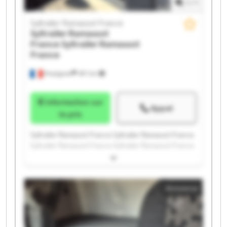
1
/
1
Syltrailer Ramassot France
Syltrailer Ramassot
France
Syltrailer Ramassot
France
Perpignan
397 km
Information sur
Appel
le prix
Syltrailer Ramassot France Syltrailer Ramassot France
Syltrailer Ramassot France Syltrailer Ramassot France
Syltrailer Ramassot France Syltrailer Ramassot France
Syltrailer Ramassot France Syltrailer Ramassot France
Syltrailer Ramassot France Syltrailer Ramassot France
Annonce
Syltrailer Ramassot France Syltrailer Ramassot France
Syltrailer Ramassot France Syltrailer Ramassot France
Syltrailer Ramassot France Syltrailer Ramassot France
Syltrailer Ramassot France Syltrailer Ramassot France