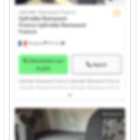
Syltrailer Ramassot France
Syltrailer Ramassot
France
Syltrailer Ramassot
France
Perpignan
397 km
Information sur
Appel
le prix
Syltrailer Ramassot France Syltrailer Ramassot France
Syltrailer Ramassot France Syltrailer Ramassot France
Syltrailer Ramassot France Syltrailer Ramassot France
Syltrailer Ramassot France Syltrailer Ramassot France
Syltrailer Ramassot France Syltrailer Ramassot France
Annonce
Syltrailer Ramassot France Syltrailer Ramassot France
Syltrailer Ramassot France Syltrailer Ramassot France
Syltrailer Ramassot France Syltrailer Ramassot France
Syltrailer Ramassot France Syltrailer Ramassot France