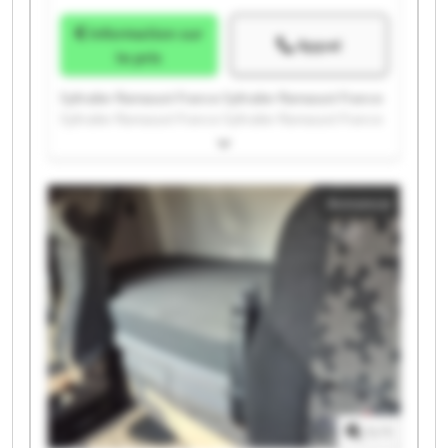
Information sur
Appel
le prix
Syltrailer Ramassot France Syltrailer Ramassot France
Syltrailer Ramassot France Syltrailer Ramassot France
Syltrailer Ramassot France Syltrailer Ramassot France
Syltrailer Ramassot France Syltrailer Ramassot France
Syltrailer Ramassot France Syltrailer Ramassot France
Annonce
Syltrailer Ramassot France Syltrailer Ramassot France
Syltrailer Ramassot France Syltrailer Ramassot France
Syltrailer Ramassot France Syltrailer Ramassot France
Syltrailer Ramassot France Syltrailer Ramassot France
Syltrailer Ramassot France Syltrailer Ramassot France
1
/
1