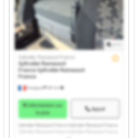
Syltrailer Ramassot France Syltrailer Ramassot France
1
/
1
Syltrailer Ramassot France
Syltrailer Ramassot
France
Syltrailer Ramassot
France
Perpignan
397 km
Information sur
Appel
le prix
Syltrailer Ramassot France Syltrailer Ramassot France
Syltrailer Ramassot France Syltrailer Ramassot France