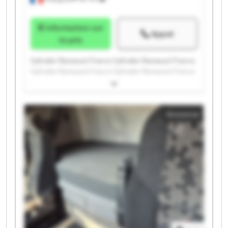
Information sur
Appel
le prix
Syltrailer Ramassot France Syltrailer Ramassot France
Syltrailer Ramassot France Syltrailer Ramassot France
Syltrailer Ramassot France Syltrailer Ramassot France
Syltrailer Ramassot France Syltrailer Ramassot France
Syltrailer Ramassot France Syltrailer Ramassot France
Annonce
Syltrailer Ramassot France Syltrailer Ramassot France
Syltrailer Ramassot France Syltrailer Ramassot France
Syltrailer Ramassot France Syltrailer Ramassot France
Syltrailer Ramassot France Syltrailer Ramassot France
Syltrailer Ramassot France Syltrailer Ramassot France