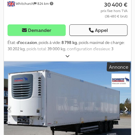
30 400 €
Whitchurch
824 km
prix fixe hors TVA
(36 480 € brut)
Demander
Appel
État:
d'occasion
, poids à vide:
8 798 kg
, poids maximal de charge:
30 202 kg
, poids total:
39 000 kg
, configuration d'essieux:
3
essieux
, première immatriculation:
05/2019
, prochaine inspection
(TÜV):
01/2027
, longueur de l'espace de chargement:
13 410 mm
,
Annonce
largeur de l’espace de chargement:
2 490 mm
, hauteur de
l'espace de chargement:
2 600 mm
, volume de l'espace de
chargement:
86 m³
, suspension:
air
, dimension des pneus:
385/65
R22,5
, empattement:
7 600 mm
, couleur:
blanc
, Année de
construction:
2019
, Équipement:
ABS, hayon élévateur
, Poids à
vide : 8 798 kg, poids total autorisé en charge (PTAC) : 39 000 kg,
dimensions de la zone de chargement (L x l x H) : 13 410 mm x
2 490 mm x 2 600 mm, taille des pneus : 385/65 R22,5, volume de la
zone de chargement : 86 m³, premier essieu : , deuxième essieu : ,
troisième essieu : , suspension pneumatique, protection
anticollision arrière, hayon élévateur : Dhollandia 2 T – plateforme