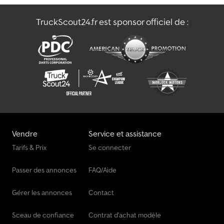
TruckScout24.fr est sponsor officiel de :
Vendre
Service et assistance
Tarifs & Prix
Se connecter
Passer des annonces
FAQ/Aide
Gérer les annonces
Contact
Sceau de confiance
Contrat d'achat modèle