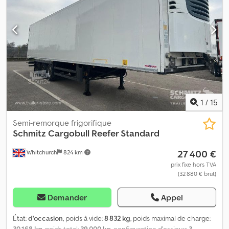
1
/
15
Semi-remorque frigorifique
Schmitz Cargobull
Reefer Standard
27 400 €
Whitchurch
824 km
prix fixe hors TVA
(32 880 € brut)
Demander
Appel
État:
d'occasion
, poids à vide:
8 832 kg
, poids maximal de charge:
30 168 kg
, poids total:
39 000 kg
, configuration d'essieux:
3