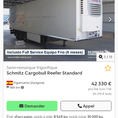
R22,5
, empattement:
8 100 mm
, couleur:
blanc
, Année de
construction:
2019
, kilométrage:
217 350 km
, Équipement:
ABS
,
Poids à vide : 8 876 kg, poids total autorisé : 42 000 kg,
compartiment de chargement (L l h) : 13 403 mm x 2 490 mm x 2
650 mm, dimension des pneus : 385/65 R22.5, volume utile : 88 m³,
essieu avant : , 2e essieu : , 3e essieu : , suspension pneumatique,
protection anti-encastrement, bogie, système de freinage
électronique (EBS), arrimages pour ferry, double étage, prise de
raccordement 1x15 et 2x7 broches, système anti-projection,
système télématique, bras ampliroll, WSM000005228254,
référence interne : 5495022. Codpfx Aeydf H Ajfisrf
1
/
11
Semi-remorque frigorifique
Schmitz Cargobull
Reefer Standard
42 330 €
Figueruelas (Zaragoza)
566 km
prix fixe hors TVA
(51 219 € brut)
Demander
Appel
État:
d'occasion
, poids à vide:
8 549 kg
, poids total:
35 000 kg
,