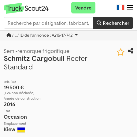
Vendre
Rechercher
/ ... / ID de l'annonce : A215-17-742
Semi-remorque frigorifique
Schmitz Cargobull
Reefer
Standard
prix fixe
19 500 €
(TVA non déclarée)
Année de construction
2014
État
Occasion
Emplacement
Kiew