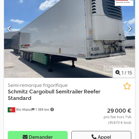
ABS
, Poids à vide : 9 499 kg, poids total autorisé en charge
(PTAC) : 35 000 kg, certificat DIN EN 12642 (code XL), espace de
chargement (L x l x h) : 13 410 mm x 2 490 mm x 2 700 mm, taille des
pneus : 385/55 R22,5, volume de l’espace de chargement : 90 m³,
1er essieu : , 2e essieu : , 3e essieu : , suspension pneumatique,
protection anti-encastrement, essieu relevable, porte-palettes,
système de freinage électronique EBS, support pour extincteur,
enregistreur de température, plancher double, compteur
kilométrique, prise de connexion 1 x 15 et 2 x 7 broches, système
anti-projection, jantes en alliage léger, système télématique.
Credjzp S Uvspfx Afief
1
/
15
Semi-remorque frigorifique
Schmitz Cargobull
Semitrailer Reefer
Standard
29 000 €
Rio Maior
1 189 km
prix fixe hors TVA
(35 670 € brut)
Demander
Appel