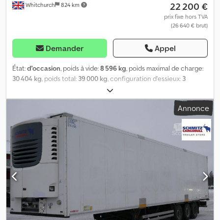
22 200 €
Whitchurch
824 km
prix fixe hors TVA
(26 640 € brut)
Demander
Appel
État:
d'occasion
, poids à vide:
8 596 kg
, poids maximal de charge:
30 404 kg
, poids total:
39 000 kg
, configuration d'essieux:
3
essieux
, première immatriculation:
04/2017
, prochaine inspection
(TÜV):
10/2026
, longueur de l'espace de chargement:
13 410 mm
,
Annonce
largeur de l’espace de chargement:
2 490 mm
, hauteur de
l'espace de chargement:
2 600 mm
, volume de l'espace de
chargement:
86 m³
, suspension:
air
, dimension des pneus:
385/65
R22,5
, empattement:
7 600 mm
, couleur:
blanc
, Année de
construction:
2017
, Équipement:
ABS
, Poids à vide : 8 596 kg, PTAC
: 39 000 kg, Dimensions de la zone de chargement (L l H) : 13 410
mm x 2 490 mm x 2 600 mm, Dimension des pneus : 385/65 R22.5,
Volume de la zone de chargement : 86 m³, 1er essieu : , 2e essieu : ,
3e essieu : , Suspension pneumatique, Barre anti-encastrement
arrière, Système de freinage électronique EBS, Anneaux
d’arrimage ferry, Hubodometer, Prise 1x15 et 2x7 broches,