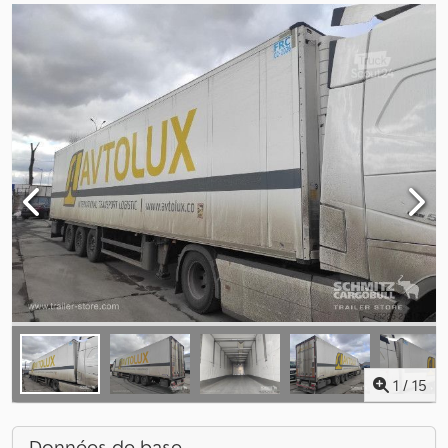
1
/
15
Données de base