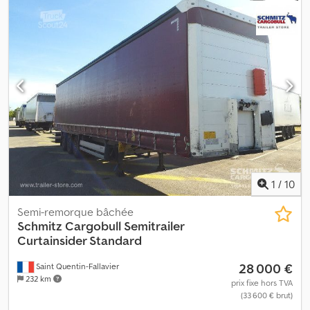
de l'espace de chargement:
91 m³
, suspension:
air
, dimension des
pneus:
385/65 R22,5
, Année de construction:
2018
, Équipement:
ABS
, Poids à vide: 7204kg, Poids total admissible: 38000kg, Espace
de charge (L L H): 13.620 mm x 2.480 mm x 2.700 mmLa taille du
pneu: 385/65 R22.5, Volume espace de charge: 91 m³, 1er essieu: ,
2ème essieu: , 3ème essieu: , Suspension pneumatique, Dispositif
anti- encastrement, Essieu relevable avant et arrière, Système de
freinage électronique EBS, Fiche de raccordement 1x15 et 2x7
broches, Anti-spray, Vous trouverez un aperçu de tous nos
véhicules disponibles sur notre site web . Besoin d’un
financement ? Nous proposons des financements individualisés,
ainsi que du full-service ou un service télématique.Nous serons
heureux de vous conseiller personnellement. Dcodozriipspfx
1
/
10
Acwek
Semi-remorque bâchée
Schmitz Cargobull
Semitrailer
Curtainsider Standard
28 000 €
Saint Quentin-Fallavier
232 km
prix fixe hors TVA
(33 600 € brut)