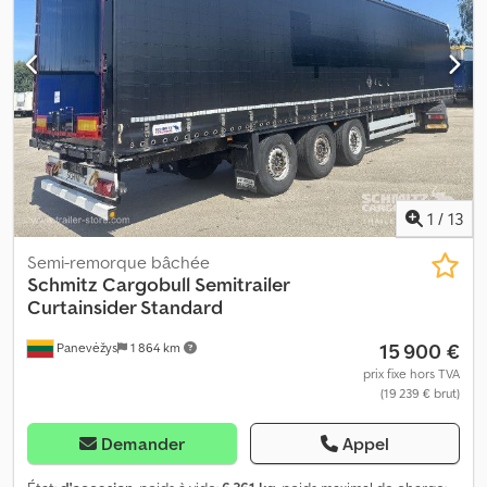
total autorisé : 39 000 kg, certificat DIN EN 12642 (code XL),
dimensions de la zone de chargement (L x l x H) : 13 620 mm x
2 480 mm x 2 700 mm, taille des pneus : 385/65 R22,5, volume de la
zone de chargement : 91 m³, essieu 1 : , essieu 2 : , essieu 3 : ,
suspension pneumatique, protection du châssis, système de
freinage électronique EBS, support pour roue de secours (2 x),
anneaux d’arrimage pour transport maritime, châssis boulonné,
toit coulissant, connecteur à 15 broches et 2 connecteurs à
7 broches, dispositif anti-éclaboussures, toit relevable (manuel).
Dcodpfjzr Aa Uex Acwsk
1
/
13
Semi-remorque bâchée
Schmitz Cargobull
Semitrailer
Curtainsider Standard
15 900 €
Panevėžys
1 864 km
prix fixe hors TVA
(19 239 € brut)
Demander
Appel