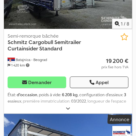
véhicules disponibles sur notre site web . Besoin d’un
financement ? Nous proposons des financements individualisés,
ainsi que du full-service ou un service télématique.Nous serons
heureux de vous conseiller personnellement. Dcjdpszrrp Sjfx
1
/
8
Acwjk
Semi-remorque bâchée
Schmitz Cargobull
Semitrailer
Curtainsider Standard
19 200 €
Batajnica - Beograd
1 420 km
prix fixe hors TVA
Demander
Appel
État:
d'occasion
, poids à vide:
6 208 kg
, configuration d'essieux:
3
essieux
, première immatriculation:
03/2022
, longueur de l'espace
de chargement:
13 620 mm
, largeur de l’espace de chargement:
2 480 mm
, hauteur de l'espace de chargement:
2 780 mm
, volume
Annonce
de l'espace de chargement:
93 m³
, suspension:
air
, dimension des
pneus:
385/65 R22,5
, couleur:
argenté
, Année de construction:
2022
, Équipement:
ABS
, Poids à vide : 6 208 kg, Certification DIN