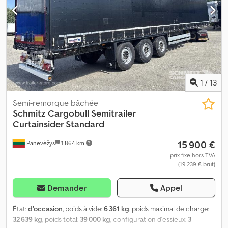
1
/
13
Semi-remorque bâchée
Schmitz Cargobull
Semitrailer
Curtainsider Standard
15 900 €
Panevėžys
1 864 km
prix fixe hors TVA
(19 239 € brut)
Demander
Appel
État:
d'occasion
, poids à vide:
6 361 kg
, poids maximal de charge:
32 639 kg
, poids total:
39 000 kg
, configuration d'essieux:
3