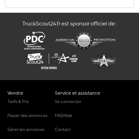
10 % d’usure. Disques de frein, essieu 3 : 44,00 mm. Plaquettes de
frein, essieu 3 : 10 % d’usure. Vous trouverez un aperçu de tous
nos véhicules disponibles sur notre site web. Besoin d’un
TruckScout24.fr est sponsor officiel de :
financement ? Nous proposons des financements personnalisés,
ainsi que des offres de services complets ou un service
télématique. Nous serons heureux de vous conseiller
personnellement. Dedpfxozii Ndo Acwsck
Vendre
Service et assistance
Tarifs & Prix
Se connecter
Passer des annonces
FAQ/Aide
Gérer les annonces
Contact