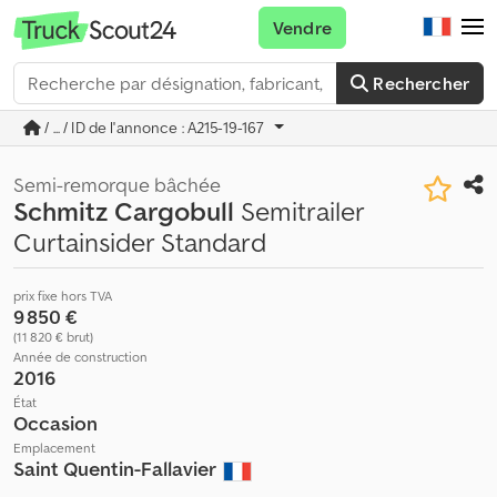
Vendre
Rechercher
/ ... / ID de l'annonce : A215-19-167
Semi-remorque bâchée
Schmitz Cargobull
Semitrailer
Curtainsider Standard
prix fixe hors TVA
9 850 €
(11 820 € brut)
Année de construction
2016
État
Occasion
Emplacement
Saint Quentin-Fallavier