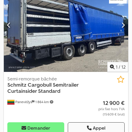
EN 12642 (code XL), Espace de chargement (L l H) : 13 620 mm x
2 480 mm x 2 780 mm. Dimension des pneus : 385/65 R22.5, Volume
utile : 93 m³, 1ᵉʳ essieu : , 2ᵉ essieu : , 3ᵉ essieu : , Suspension
pneumatique, Protection anti-encastrement, Système de
freinage électronique EBS, Boîte à outils, Support roue de
secours (2x), Béquille fixée, Toit coulissant, Prise de
raccordement 1x15- et 2x7 broches, Système antispray, Scellés
douaniers. Dcjdpfszbvq Hex Acwsk
1
/
12
Semi-remorque bâchée
Schmitz Cargobull
Semitrailer
Curtainsider Standard
12 900 €
Panevėžys
1 864 km
prix fixe hors TVA
(15 609 € brut)
Demander
Appel