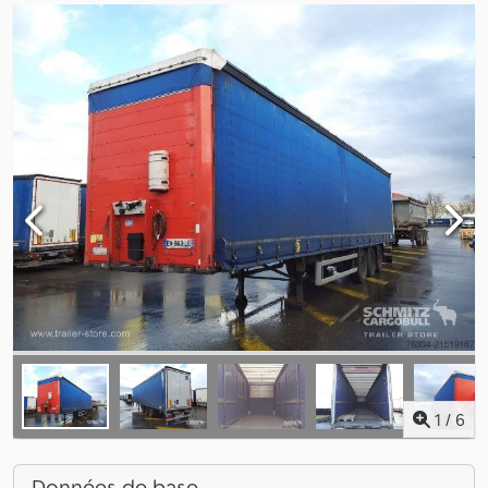
1
/
6
Données de base