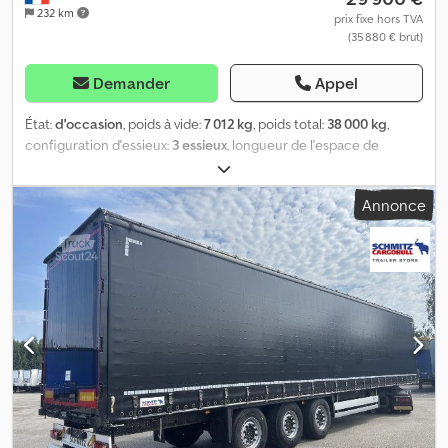
232 km
prix fixe hors TVA
(35 880 € brut)
Demander
Appel
État:
d'occasion
, poids à vide:
7 012 kg
, poids total:
38 000 kg
,
configuration d'essieux:
3 essieux
, longueur de l'espace de
chargement:
13 620 mm
, largeur de l’espace de chargement:
2 480 mm
, hauteur de l'espace de chargement:
2 780 mm
, volume
Annonce
de l'espace de chargement:
93 m³
, suspension:
air
, dimension des
pneus:
385/65 R22,5
, couleur:
rouge
, Année de construction:
2025
, type d'engrenage:
mécanique
, Équipement:
ABS, hayon
élévateur
, Poids à vide : 7 012 kg, poids total autorisé : 38 000 kg,
arrimage des charges avec certificat, volume de chargement
(L x l x h) : 13 620 mm x 2 480 mm x 2 780 mm, taille des pneus :
385/65 R22,5, certificat DIN EN 12642 (code XL), volume de
chargement : 93 m³, premier essieu : , deuxième essieu : , troisième
essieu : , suspension pneumatique, dispositif anti-encastrement,
hayon : Dhollandia, système de freinage électronique EBS,
support pour extincteur, coffre à outils, porte-roue de secours
(2 x), châssis boulonné, toit coulissant, connecteur 1 x 15 et