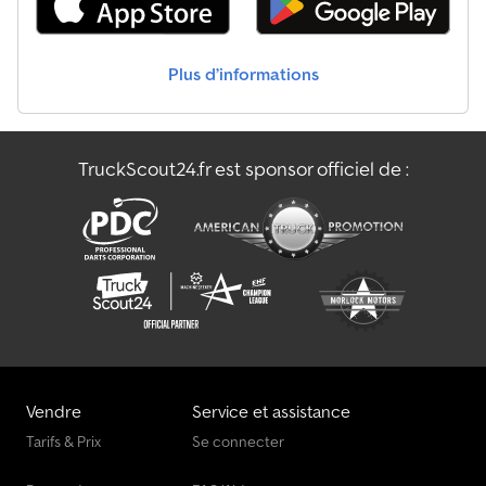
à outils, châssis boulonné, portes battantes, connecteurs 1x15 et
2x7 pôles, antispray, toit relevable hydraulique, Speed Curtain
unilatéral. Retrouvez l'ensemble de nos véhicules sur . Vous
Plus d’informations
souhaitez un financement ? Grâce à notre Value Added Service,
nous vous proposons des solutions de financement
personnalisées, des services complets et de la télématique. Nous
sommes à votre entière disposition pour tout conseil. Dkjdpoy Ez
TruckScout24.fr est sponsor officiel de :
T Nefx Aprer
Vendre
Service et assistance
Tarifs & Prix
Se connecter