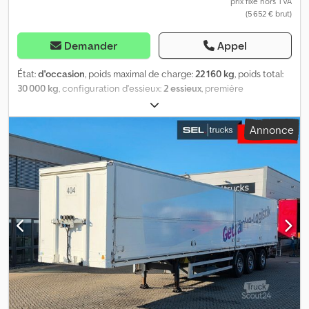
prix fixe hors TVA
(5 652 € brut)
Demander
Appel
État:
d'occasion
, poids maximal de charge:
22 160 kg
, poids total:
30 000 kg
, configuration d'essieux:
2 essieux
, première
immatriculation:
12/2006
, longueur de l'espace de chargement:
10 510 mm
, largeur de l’espace de chargement:
2 470 mm
,
Annonce
hauteur de l'espace de chargement:
2 200 mm
, volume de
l'espace de chargement:
57 m³
, largeur totale:
2 530 mm
, hauteur
totale:
3 450 mm
, Équipement:
ABS
, BÖSE carrosserie à parois
pivotantes « Überdach », plancher antidérapant, 4 rails perforés
au sol et au plafond pour barres télescopiques, hayon élévateur
MBB type 2000K, capacité de charge maximale de 2000 kg, boîte
à batteries pour hayon élévateur, prise de démarrage externe,
béquille(s) de support, caméra de recul, ABS, EBS, essieux BPW
EcoPlus, 2e essieu avec direction forcée TRIDEC, freins à disque,
suspension pneumatique avec dispositif de levage et
d’abaissement. Le véhicule peut être recouvert de publicité
et/ou d’inscriptions. SI85457 Dedpfjvkzwasx Aprokr Notre offre
s’entend généralement sans nouveau contrôle technique. Si un