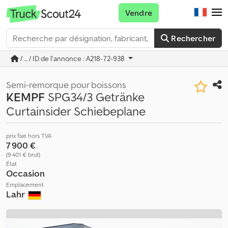
Vendre
Rechercher
/ ... / ID de l'annonce : A218-72-938
Semi-remorque pour boissons
KEMPF
SPG34/3 Getränke
Curtainsider Schiebeplane
prix fixe hors TVA
7 900 €
(9 401 € brut)
État
Occasion
Emplacement
Lahr