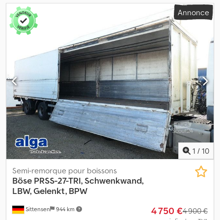
Annonce
1
/
10
Semi-remorque pour boissons
Böse PRSS-27-TRI, Schwenkwand,
LBW, Gelenkt, BPW
4 750 €
Sittensen
944 km
4 900 €