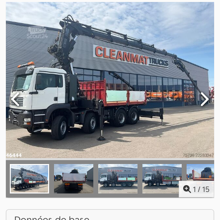
1
/
15
Données de base