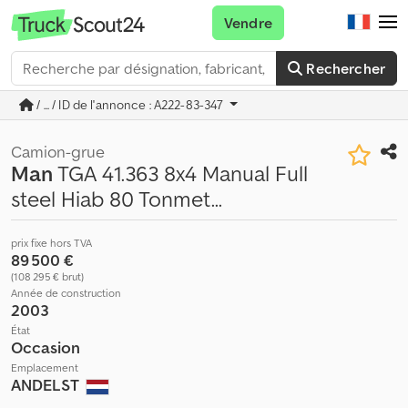
Vendre
Rechercher
/ ... / ID de l'annonce : A222-83-347
Camion-grue
Man
TGA 41.363 8x4 Manual Full
steel Hiab 80 Tonmet...
prix fixe hors TVA
89 500 €
(108 295 € brut)
Année de construction
2003
État
Occasion
Emplacement
ANDELST