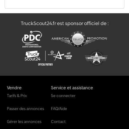
service seulement 1 512!!! Télécommande radio Rotateur 5
rallonges hydrauliques max : 7 800 kg 4,10 m : 5 200 kg 6,10 m : 3
450 kg 8,20 m : 2 500 kg 10,20 m : 1 900 kg 12,20 m : 1 540 kg 14,20 m
: 1 300 kg Hauteur du crochet env. 18 mètres Véhicule allemand
TruckScout24.fr est sponsor officiel de :
en très bon état. Contrôle technique valable jusqu’à 9/2026
Export / prix net : 65 900 euros Informations données sans
garantie. Sous réserve d’erreurs et de vente préalable.
Vendre
Service et assistance
Tarifs & Prix
Se connecter
Passer des annonces
FAQ/Aide
Gérer les annonces
Contact