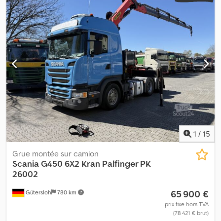
1
/
15
Grue montée sur camion
Scania
G450 6X2 Kran Palfinger PK
26002
65 900 €
Gütersloh
780 km
prix fixe hors TVA
(78 421 € brut)