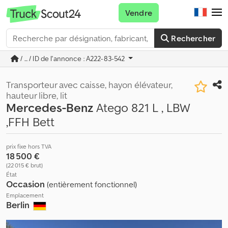
Vendre
Rechercher
/ ... / ID de l'annonce : A222-83-542
Transporteur avec caisse, hayon élévateur,
hauteur libre, lit
Mercedes-Benz
Atego 821 L , LBW
,FFH Bett
prix fixe hors TVA
18 500 €
(22 015 € brut)
État
Occasion
(entièrement fonctionnel)
Emplacement
Berlin