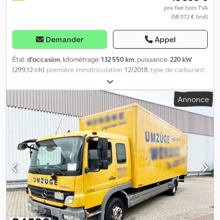
prix fixe hors TVA
(58 072 € brut)
Demander
Appel
État:
d'occasion
, kilométrage:
132 550 km
, puissance:
220 kW
(299,12 ch)
, première immatriculation:
12/2018
, type de carburant:
diesel
, poids total:
13 500 kg
, configuration d'essieux:
2 essieux
,
couleur:
rouge
, type d'engrenage:
mécanique
, classe d'émission:
Annonce
Euro 6
, volume de l'espace de chargement:
44 m³
, longueur de
l'espace de chargement:
7 080 mm
, largeur de l’espace de
chargement:
2 420 mm
, hauteur de l'espace de chargement:
2 580 mm
, Année de construction:
2018
, Équipement:
ABS,
chauffage de stationnement, climatisation, hayon élévateur,
programme électronique de stabilité (ESP)
, ATEGO 1330 L DOKA
6 places, caisse 7,10 m avec hayon élévateur repliable 1,5 t. * DOKA
6 places avec combinaison siège / couchette + 2e couchette *
Numéro de véhicule pour demandes clients : 4583 * Cabine L
BigSpace, 2,30 m, tunnel * Motorisation Euro VI, avec OBD-C *
Combinaison siège-couchette, 2 couchettes * Active Brake
Assist * Climatisation * Boîte de vitesses manuelle * Assistant de