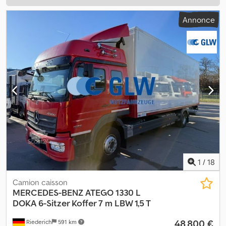
Annonce
1
/
18
Camion caisson
MERCEDES-BENZ
ATEGO 1330 L
DOKA 6-Sitzer Koffer 7 m LBW 1,5 T
48 800 €
Riederich
591 km