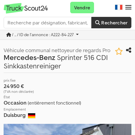
Vendre
Rechercher
/ ... / ID de l'annonce : A222-84-227
Véhicule communal nettoyeur de regards Pro
Mercedes-Benz
Sprinter 516 CDI
Sinkkastenreiniger
prix fixe
24 950 €
(TVA non déclarée)
État
Occasion
(entièrement fonctionnel)
Emplacement
Duisburg