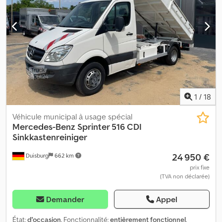
1
/
18
Véhicule municipal à usage spécial
Mercedes-Benz
Sprinter 516 CDI
Sinkkastenreiniger
24 950 €
Duisburg
662 km
prix fixe
(TVA non déclarée)
Demander
Appel
État:
d'occasion
, Fonctionnalité:
entièrement fonctionnel
,