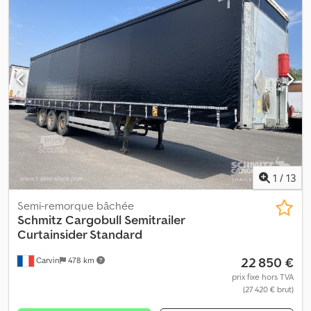
pneus:
385/65 R22,5
, empattement:
7 700 mm
, Année de
construction:
2022
, Équipement:
ABS
, Poids à vide : 6 361 kg, poids
total autorisé : 39 000 kg, certificat DIN EN 12642 (code XL),
dimensions de la zone de chargement (L x l x H) : 13 620 mm x
2 480 mm x 2 700 mm, taille des pneus : 385/65 R22,5, volume de la
zone de chargement : 91 m³, essieu 1 : , essieu 2 : , essieu 3 : ,
suspension pneumatique, protection du châssis, système de
freinage électronique EBS, support pour roue de secours (2 x),
anneaux d’arrimage pour transport maritime, châssis boulonné,
toit coulissant, connecteur à 15 broches et 2 connecteurs à
7 broches, dispositif anti-éclaboussures, toit relevable (manuel).
Crjdpezrrqisfx Ahqjf
1
/
13
Semi-remorque bâchée
Schmitz Cargobull
Semitrailer
Curtainsider Standard
22 850 €
Carvin
478 km
prix fixe hors TVA
(27 420 € brut)