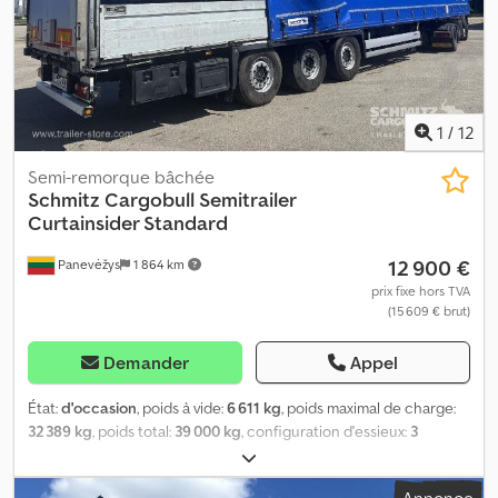
secours (2x), Béquille fixée, Toit coulissant, Prise de
raccordement 1x15- et 2x7 broches, Système antispray, Scellés
douaniers. Cedpfx Ahozbvq Heqsrf
1
/
12
Semi-remorque bâchée
Schmitz Cargobull
Semitrailer
Curtainsider Standard
12 900 €
Panevėžys
1 864 km
prix fixe hors TVA
(15 609 € brut)
Demander
Appel
État:
d'occasion
, poids à vide:
6 611 kg
, poids maximal de charge:
32 389 kg
, poids total:
39 000 kg
, configuration d'essieux:
3
essieux
, première immatriculation:
09/2020
, longueur de l'espace
de chargement:
13 620 mm
, largeur de l’espace de chargement: