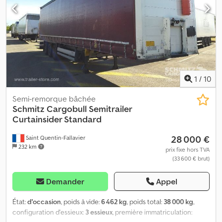
2ème essieu: , 3ème essieu: , Suspension pneumatique, Dispositif
anti- encastrement, Essieu relevable avant et arrière, Système de
freinage électronique EBS, Fiche de raccordement 1x15 et 2x7
broches, Anti-spray, Vous trouverez un aperçu de tous nos
véhicules disponibles sur notre site web . Besoin d’un
financement ? Nous proposons des financements individualisés,
ainsi que du full-service ou un service télématique.Nous serons
heureux de vous conseiller personnellement. Credezriipjpfx
1
/
10
Ahqsf
Semi-remorque bâchée
Schmitz Cargobull
Semitrailer
Curtainsider Standard
28 000 €
Saint Quentin-Fallavier
232 km
prix fixe hors TVA
(33 600 € brut)
Demander
Appel
État:
d'occasion
, poids à vide:
6 462 kg
, poids total:
38 000 kg
,
configuration d'essieux:
3 essieux
, première immatriculation: