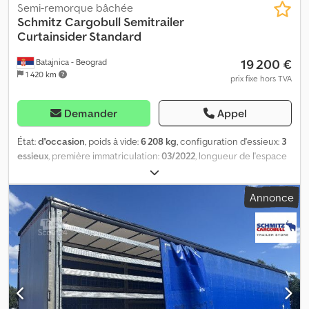
Semi-remorque bâchée
Schmitz Cargobull
Semitrailer
Curtainsider Standard
19 200 €
Batajnica - Beograd
1 420 km
prix fixe hors TVA
Demander
Appel
État:
d'occasion
, poids à vide:
6 208 kg
, configuration d'essieux:
3
essieux
, première immatriculation:
03/2022
, longueur de l'espace
de chargement:
13 620 mm
, largeur de l’espace de chargement:
2 480 mm
, hauteur de l'espace de chargement:
2 780 mm
, volume
Annonce
de l'espace de chargement:
93 m³
, suspension:
air
, dimension des
pneus:
385/65 R22,5
, couleur:
argenté
, Année de construction:
2022
, Équipement:
ABS
, Poids à vide : 6 208 kg, Certification DIN
EN 12642 (code XL), Espace de chargement (L l H) : 13 620 mm x
2 480 mm x 2 780 mm. Dimension des pneus : 385/65 R22.5, Volume
utile : 93 m³, 1ᵉʳ essieu : , 2ᵉ essieu : , 3ᵉ essieu : , Suspension
pneumatique, Protection anti-encastrement, Système de
freinage électronique EBS, Boîte à outils, Support roue de