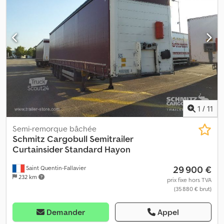
1
/
11
Semi-remorque bâchée
Schmitz Cargobull
Semitrailer
Curtainsider Standard Hayon
29 900 €
Saint Quentin-Fallavier
232 km
prix fixe hors TVA
(35 880 € brut)
Demander
Appel