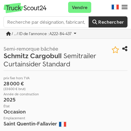
Vendre
Rechercher
/ ... / ID de l'annonce : A222-84-437
Semi-remorque bâchée
Schmitz Cargobull
Semitrailer
Curtainsider Standard
prix fixe hors TVA
28 000 €
(33 600 € brut)
Année de construction
2025
État
Occasion
Emplacement
Saint Quentin-Fallavier