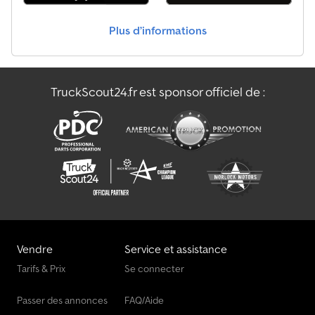
essieu. Crjdpfx Ahezq H Akoqef
Plus d’informations
TruckScout24.fr est sponsor officiel de :
Vendre
Service et assistance
Tarifs & Prix
Se connecter
Passer des annonces
FAQ/Aide