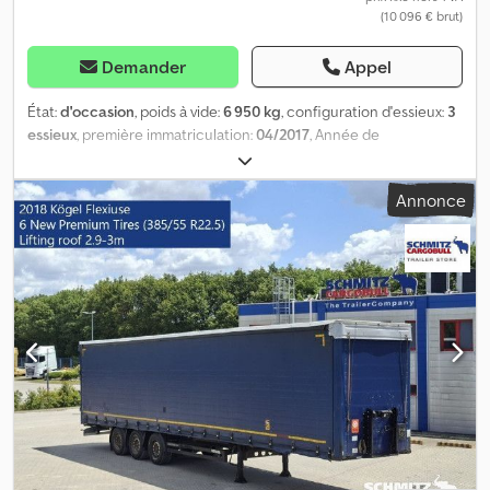
(10 096 € brut)
Demander
Appel
État:
d'occasion
, poids à vide:
6 950 kg
, configuration d'essieux:
3
essieux
, première immatriculation:
04/2017
, Année de
construction:
2017
, Poids à vide : 6 950 kg. Vous trouverez sur
notre site web une présentation de tous les véhicules
Annonce
disponibles. Vous avez besoin d’un financement ? Nous
proposons des solutions de financement personnalisées, des
contrats d’entretien complets et des services télématiques. Nous
serions ravis de vous conseiller personnellement. Dodpfeztgz Eex
Aa Tewa