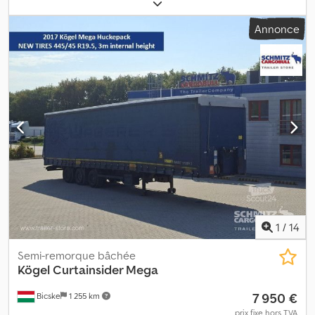
construction:
2017
, Poids à vide : 6 950 kg. Vous trouverez sur
notre site web une présentation de tous les véhicules
Annonce
disponibles. Vous avez besoin d’un financement ? Nous
proposons des solutions de financement personnalisées, des
contrats d’entretien complets et des services télématiques. Nous
serions ravis de vous conseiller personnellement. Dodpfx
Aajztgzxo Tjwa
1
/
14
Semi-remorque bâchée
Kögel
Curtainsider Mega
7 950 €
Bicske
1 255 km
prix fixe hors TVA