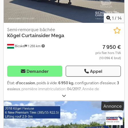
1
/
14
Semi-remorque bâchée
Kögel
Curtainsider Mega
7 950 €
Bicske
1 255 km
prix fixe hors TVA
(10 096 € brut)
Demander
Appel
État:
d'occasion
, poids à vide:
6 950 kg
, configuration d'essieux:
3
essieux
, première immatriculation:
04/2017
, Année de
construction:
2017
, Poids à vide : 6 950 kg. Vous trouverez sur
notre site web une présentation de tous les véhicules
Annonce
disponibles. Vous avez besoin d’un financement ? Nous
proposons des solutions de financement personnalisées, des
contrats d’entretien complets et des services télématiques. Nous
serions ravis de vous conseiller personnellement. Dwsdpfx