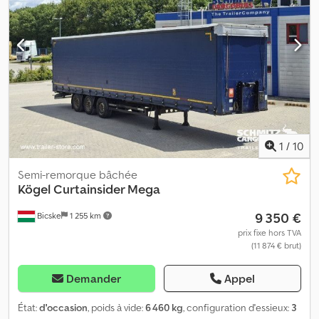
Aasztmipe Tea
1
/
10
Semi-remorque bâchée
Kögel
Curtainsider Mega
9 350 €
Bicske
1 255 km
prix fixe hors TVA
(11 874 € brut)
Demander
Appel
État:
d'occasion
, poids à vide:
6 460 kg
, configuration d'essieux:
3