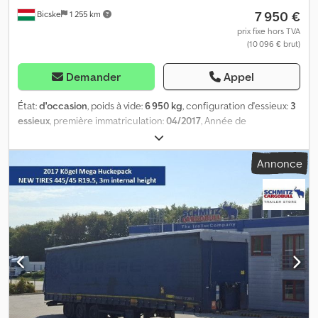
7 950 €
Bicske
1 255 km
prix fixe hors TVA
(10 096 € brut)
Demander
Appel
État:
d'occasion
, poids à vide:
6 950 kg
, configuration d'essieux:
3
essieux
, première immatriculation:
04/2017
, Année de
construction:
2017
, Poids à vide : 6 950 kg. Vous trouverez sur
notre site web une présentation de tous les véhicules
Annonce
disponibles. Vous avez besoin d’un financement ? Nous
proposons des solutions de financement personnalisées, des
contrats d’entretien complets et des services télématiques. Nous
serions ravis de vous conseiller personnellement. Dwsdpfx
Aaoztmiio Tea