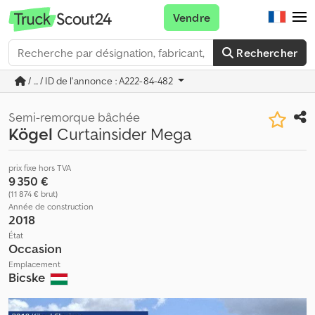
Vendre
Rechercher
/ ... / ID de l'annonce : A222-84-482
Semi-remorque bâchée
Kögel
Curtainsider Mega
prix fixe hors TVA
9 350 €
(11 874 € brut)
Année de construction
2018
État
Occasion
Emplacement
Bicske