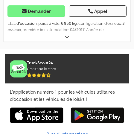
Demander
Appel
État:
d'occasion
, poids à vide:
6 950 kg
, configuration d'essieux:
3
essieux
, première immatriculation:
04/2017
, Année de
construction:
2017
, Poids à vide : 6 950 kg. Vous trouverez sur
notre site web une présentation de tous les véhicules
disponibles. Vous avez besoin d’un financement ? Nous
proposons des solutions de financement personnalisées, des
contrats d’entretien complets et des services télématiques. Nous
TruckScout24
serions ravis de vous conseiller personnellement. Dwsdpjztg D
Gratuit sur le store
Hofx Aa Toa
L'application numéro 1 pour les véhicules utilitaires
d'occasion et les véhicules de loisirs !