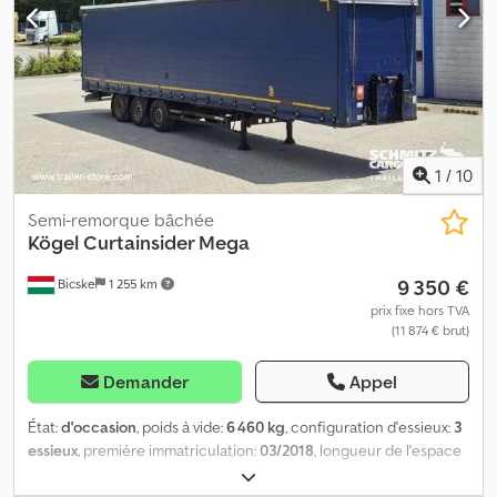
troisième essieu : , suspension autonivelante, système de freinage
électronique EBS, toit coulissant, 1 prise à 15 broches et 2 prises à
7 broches, protection anti-éclaboussures, toit relevable (manuel) :
2,9 m - 3,0 m, système de rideaux. Vous trouverez un aperçu de
tous les véhicules disponibles sur notre site web. Vous avez
besoin d’un financement ? Nous proposons des solutions de
financement personnalisées, des contrats de services complets
et des services télématiques. Nous serons heureux de vous
1
/
10
conseiller personnellement. Dwjdjztg Acopfx Aa Tja
Semi-remorque bâchée
Kögel
Curtainsider Mega
9 350 €
Bicske
1 255 km
prix fixe hors TVA
(11 874 € brut)
Demander
Appel
État:
d'occasion
, poids à vide:
6 460 kg
, configuration d'essieux:
3
essieux
, première immatriculation:
03/2018
, longueur de l'espace
de chargement:
13 620 mm
, largeur de l’espace de chargement:
2 480 mm
, hauteur de l'espace de chargement:
3 000 mm
, volume