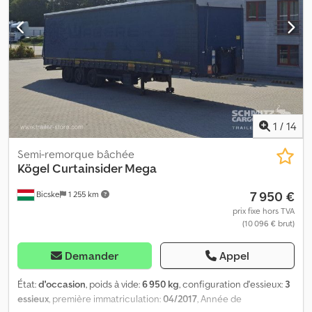
chargement : 101 m³, premier essieu : , deuxième essieu : ,
troisième essieu : , suspension autonivelante, système de freinage
électronique EBS, toit coulissant, 1 prise à 15 broches et 2 prises à
7 broches, protection anti-éclaboussures, toit relevable (manuel) :
2,9 m - 3,0 m, système de rideaux. Vous trouverez un aperçu de
tous les véhicules disponibles sur notre site web. Vous avez
besoin d’un financement ? Nous proposons des solutions de
financement personnalisées, des contrats de services complets
et des services télématiques. Nous serons heureux de vous
1
/
14
conseiller personnellement. Dsdpfxozkchio Aa Towa
Semi-remorque bâchée
Kögel
Curtainsider Mega
7 950 €
Bicske
1 255 km
prix fixe hors TVA
(10 096 € brut)
Demander
Appel
État:
d'occasion
, poids à vide:
6 950 kg
, configuration d'essieux:
3
essieux
, première immatriculation:
04/2017
, Année de