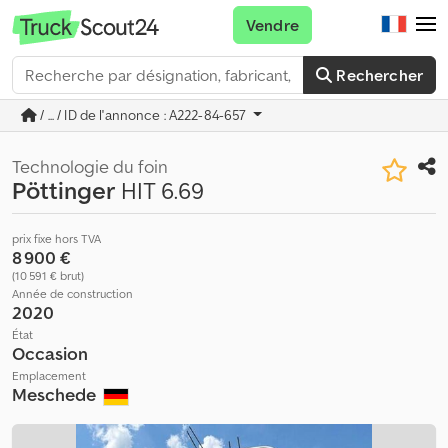
Vendre
Rechercher
/ ... / ID de l'annonce : A222-84-657
Technologie du foin
Pöttinger
HIT 6.69
prix fixe hors TVA
8 900 €
(10 591 € brut)
Année de construction
2020
État
Occasion
Emplacement
Meschede