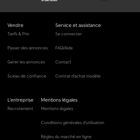
Autres Tracteur Standard
Autres Transport Auto
Vendre
Service et assistance
Autres Véh. De Voirie
Tarifs & Prix
Se connecter
Autres Véhicule De Livraison
Passer des annonces
FAQ/Aide
Machine À Foin / Retourneur De Foin / Équipement De Prairie
Gérer les annonces
Contact
Sceau de confiance
Contrat d'achat modèle
L'entreprise
Mentions légales
Recrutement
Mentions légales
Conditions générales d'utilisation
Règles du marché en ligne