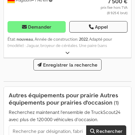
7 500 €
Pragsdorf
1 140 km
prix fixe hors TVA
(8 925 € brut)
Demander
Appel
État:
nouveau
, Année de construction:
2022
, Adapté pour
(modèle) : Jaguar, broyeur de céréales. Une paire (sans
emballage), diamètre 250 mm, 110/145 dents. Lieu de stockage :
17094 Pragsdorf. Credpfx Aozdg Eaen Hof
Enregistrer la recherche
Autres équipements pour prairie Autres
équipements pour prairies d'occasion
(1)
Recherchez maintenant l’ensemble de TruckScout24
avec plus de 120 000 véhicules d’occasion.
Rechercher