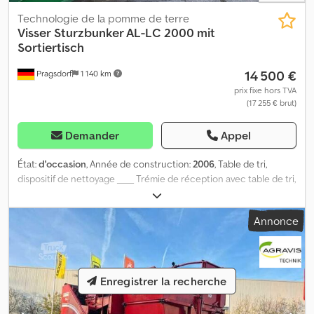
Technologie de la pomme de terre
Visser
Sturzbunker AL-LC 2000 mit
Sortiertisch
14 500 €
Pragsdorf
1 140 km
prix fixe hors TVA
(17 255 € brut)
Demander
Appel
État:
d'occasion
, Année de construction:
2006
, Table de tri,
dispositif de nettoyage ____ Trémie de réception avec table de tri,
largeur de la bande transporteuse de 2,00 m, séparateur de
matières étrangères, châssis de manœuvre, lieu de stockage :
Annonce
chez le client. Cjdpfezk Dhwex Akbjha
Enregistrer la recherche