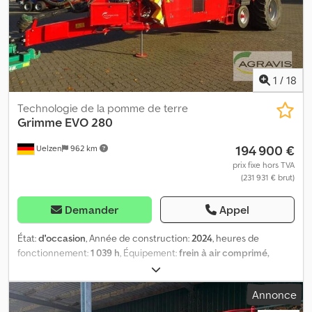
roulant (0320) Centrage automatique de l’essieu (0330)
Compensation automatique de l’inclinaison (0340) Pneumatiques
850/50R30,5 (0350) Essieu télescopique à gauche (0360)
SmartView Pro (0370) Kit d’éclairage Pro (0380) Terminal de
commande CCI 1200 (0390) Grimme GBX 860/871 (0400) Joystick
1
/
18
multifonctions (0410) Système de caméras avec moniteur (0420)
MemoryControl
Technologie de la pomme de terre
Grimme
EVO 280
194 900 €
Uelzen
962 km
prix fixe hors TVA
(231 931 € brut)
Demander
Appel
État:
d'occasion
, Année de construction:
2024
, heures de
fonctionnement:
1 039 h
, Équipement:
frein à air comprimé,
ordinateur de bord
, EVO 280 (0010) Grimme EVO 280 Gen II
(0020) Variante EVO 280 ClodSep (0030) Pays d'utilisation :
Annonce
Allemagne (0040) Équipement pour l'Allemagne (0050)
(Enlèvement) (0060) Homologation complète du véhicule (0070)