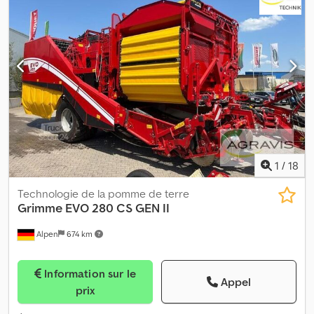
tamisage, diviseur : 35 mm, arbre de nettoyage avec plaques en
caoutchouc, unité d’arrachage à réglage hydraulique en hauteur,
2e bande de tamisage, diviseur : 35 mm, 3e bande de tamisage,
diviseur : 35 mm, séparateur Multi-Sep avec rouleaux segmentés,
comprenant 2 unités d’arrachage, rouleaux à terre, bande
élévatrice pour fines herbes, pilote automatique via 2 leviers de
remorquage, protection contre les pierres, châssis à chenilles,
pack confort, pack vidéo (5 caméras supplémentaires), éclairage
supplémentaire. Vitesse : 20 km/h, environ 4 810 heures, 3 840 ha.
1
/
18
Technologie de la pomme de terre
Grimme
EVO 280 CS GEN II
Alpen
674 km
Information sur le
Appel
prix