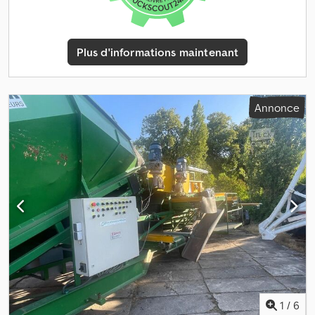
régulation de la pression de compactage, direction du remblai,
système centralisé, hydraulique embarquée, attelage K80,
caméra, pied de support hydraulique, trémie de 7,5 tonnes,
Plus d'informations maintenant
pneumatiques 800/50R30.5, lieu de stockage : chez le client.
Csdpfxozk Dgyj Akboha
Annonce
1
/
6