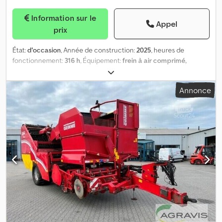
Information sur le
Appel
prix
État:
d'occasion
, Année de construction:
2025
, heures de
fonctionnement:
316 h
, Équipement:
frein à air comprimé,
ordinateur de bord
, EVO 280 CS GEN II [0010] Grimme,
récolteuse de pommes de terre Evo 280 CS Gen2 [0020] dans la
Annonce
configuration de série, en plus : [0030] Manuel d'utilisation en
allemand [0040] Homologation CE complète [0050] Version
Performance - Line [0060] Attelage Ø 80 mm [0070] Arbre de
prise de force 1 3/8" avec 6 dents [0080] Entraînement avec
régime de prise de force de 1000 tr/min [0090] Entraînement
entièrement hydraulique de tous les tamis et séparateurs [0100]
Entraînement direct [0110] Espacement des rangs : 75 cm [0120]
Largeur de ramassage : 580 mm [0130] Tambours de terre [0140] 2
socs longs à lames [0150] Soc central réglable séparément à la
place du soc central [0160] Six disques [0170] Réglage de la
profondeur de récolte depuis le terminal [0180] Terra Tronic
[0190] Détection automatique du centre des buttes [0200] 2 six
disques [0210] 2 racloirs anti-herbes [0220] Sans bande de