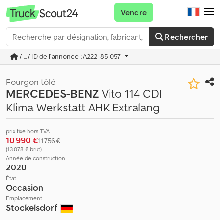
Vendre
Rechercher
/ ... / ID de l'annonce : A222-85-057
Fourgon tôlé
MERCEDES-BENZ
Vito 114 CDI
Klima Werkstatt AHK Extralang
prix fixe hors TVA
10 990 €
11 756 €
(13 078 € brut)
Année de construction
2020
État
Occasion
Emplacement
Stockelsdorf