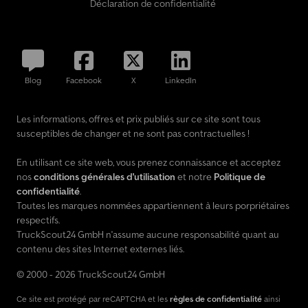
Déclaration de confidentialité
hauteur, sièges cabine conducteur : soutien lombaire siège
conducteur, verrouillage centralisé avec télécommande,
chauffage d’appoint, poids total autorisé en charge 3,20 t (y
compris jantes acier 16" renforcées) CoC disponible.
L’équipement a été déterminé via une consultation du VIN, des
Blog
Facebook
X
LinkedIn
erreurs techniques sont possibles. Vente uniquement à des
professionnels (agriculteurs, professions libérales, petits et
grands commerces) ou à l’export. Sous réserve d’erreur et de
Les informations, offres et prix publiés sur ce site sont tous
vente préalable.
susceptibles de changer et ne sont pas contractuelles !
En utilisant ce site web, vous prenez connaissance et acceptez
nos
conditions générales d'utilisation
et notre
Politique de
confidentialité
.
Toutes les marques nommées appartiennent à leurs porpriétaires
respectifs.
TruckScout24 GmbH n'assume aucune responsabilité quant au
contenu des sites Internet externes liés.
© 2000 - 2026 TruckScout24 GmbH
Ce site est protégé par reCAPTCHA et les
règles de confidentialité
ainsi