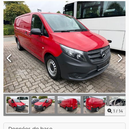
1
/
14
Données de base