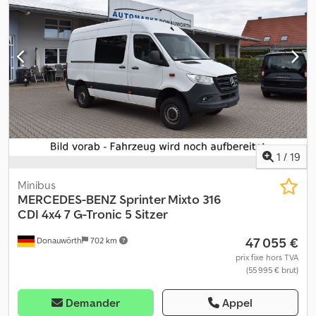
1
/
19
Minibus
MERCEDES-BENZ
Sprinter Mixto 316
CDI 4x4 7 G-Tronic 5 Sitzer
47 055 €
Donauwörth
702 km
prix fixe hors TVA
(55 995 € brut)
Demander
Appel