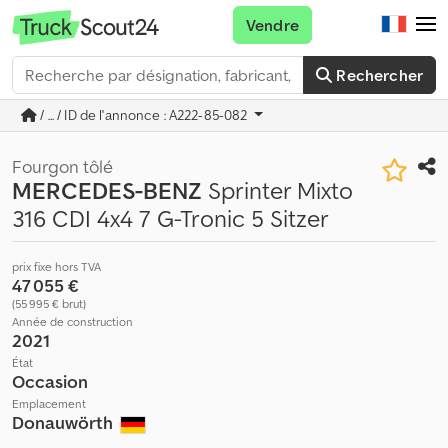
Vendre
Rechercher
/ ... / ID de l'annonce : A222-85-082
Fourgon tôlé
MERCEDES-BENZ
Sprinter Mixto
316 CDI 4x4 7 G-Tronic 5 Sitzer
prix fixe hors TVA
47 055 €
(55 995 € brut)
Année de construction
2021
État
Occasion
Emplacement
Donauwörth