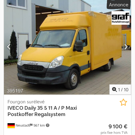
Annonce
1
/
10
Fourgon surélevé
IVECO
Daily 35 S 11 A / P Maxi
Postkoffer Regalsystem
9 100 €
Neustadt
567 km
prix fixe hors TVA