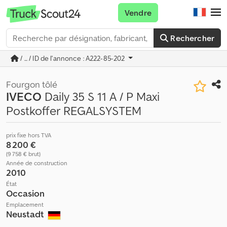
Vendre
Rechercher
/ ... / ID de l'annonce : A222-85-202
Fourgon tôlé
IVECO
Daily 35 S 11 A / P Maxi
Postkoffer REGALSYSTEM
prix fixe hors TVA
8 200 €
(9 758 € brut)
Année de construction
2010
État
Occasion
Emplacement
Neustadt