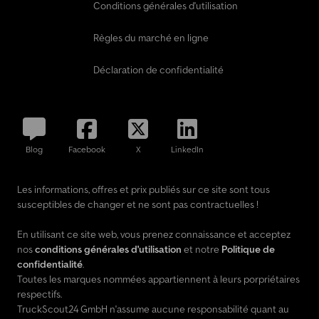
Éclairage de plancher avant, LC8 Éclairage d'environnement du
Conditions générales d'utilisation
hayon, LE1 Feu stop adaptatif, LG2 Système d'éclairage LED
Intelligent, LG4 Feux de position/stop/clignotants à LED, LP4
Règles du marché en ligne
Projection logo de la marque, M5O 174 kW (237 ch) à 4200 tr/min,
M60 Alternateur 14V / 250A, MG9 Gestion d’alternateur, MJ2
Déclaration de confidentialité
Indicateur ECO, MJ8 Fonction ECO Start-Stop, MO6 Norme Euro
6d M/N1 GR. II, MS1 RÉGULATEUR DE VITESSE, MU8 OM654 DE 20
LA Puissance niveau 5 Top Type, MX0 Pack BlueEFFICIENCY, R1O
Jantes alliage 7,5Jx18 design 5 double branches, RY2 Contrôle de
pression des pneus avant et arrière sans fil, SA1 Réglage
Blog
Facebook
X
LinkedIn
profondeur coussin siège conducteur, SA2 Réglage profondeur
coussin siège passager, SA6 Airbag passager, SA8 Pack sièges
confort, SB1 Siège conducteur confort, SB2 Siège passager
Les informations, offres et prix publiés sur ce site sont tous
confort, SE4 Soutien lombaire siège passager, SE5 Soutien
susceptibles de changer et ne sont pas contractuelles !
lombaire siège conducteur, SH1
En utilisant ce site web, vous prenez connaissance et acceptez
nos
conditions générales d'utilisation
et notre
Politique de
confidentialité
.
Toutes les marques nommées appartiennent à leurs porpriétaires
respectifs.
TruckScout24 GmbH n'assume aucune responsabilité quant au