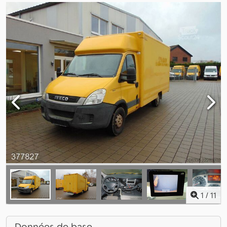
1
/
11
Données de base