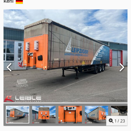
Kehl
1
/
23