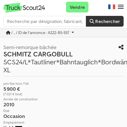
Vendre
Rechercher
/ ... / ID de l'annonce : A222-85-557
Semi-remorque bâchée
SCHMITZ CARGOBULL
SCS24/L*Tautliner*Bahntauglich*Bordw
XL
prix fixe hors TVA
5 900 €
(7 021 € brut)
Année de construction
2010
État
Occasion
Emplacement