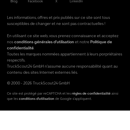
Blog
Facebook
X
LinkedIn
Les informations, offres et prix publiés sur ce site sont tous
susceptibles de changer et ne sont pas contractuelles !
En utilisant ce site web, vous prenez connaissance et acceptez
nos
conditions générales d'utilisation
et notre
Politique de
confidentialité
.
Toutes les marques nommées appartiennent à leurs porpriétaires
respectifs.
TruckScout24 GmbH n'assume aucune responsabilité quant au
contenu des sites Internet externes liés.
© 2000 - 2026 TruckScout24 GmbH
Ce site est protégé par reCAPTCHA et les
règles de confidentialité
ainsi
que les
conditions d'utilisation
de Google s'appliquent.