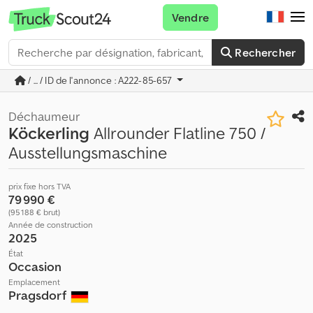
Vendre
Rechercher
/ ... / ID de l'annonce : A222-85-657
Déchaumeur
Köckerling
Allrounder Flatline 750 /
Ausstellungsmaschine
prix fixe hors TVA
79 990 €
(95 188 € brut)
Année de construction
2025
État
Occasion
Emplacement
Pragsdorf