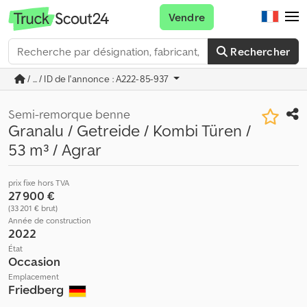
Vendre
Rechercher
/ ... / ID de l'annonce : A222-85-937
Semi-remorque benne
Granalu / Getreide / Kombi Türen /
53 m³ / Agrar
prix fixe hors TVA
27 900 €
(33 201 € brut)
Année de construction
2022
État
Occasion
Emplacement
Friedberg