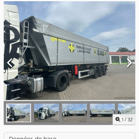
1
/
32
Données de base