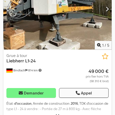
1
/
5
Grue à tour
Liebherr
L1-24
49 000 €
Bindlach
814 km
prix fixe hors TVA
(58 310 € brut)
Demander
Appel
État:
d'occasion
, Année de construction:
2016
, TDK d'occasion de
type L1 - 24 à vendre : - Portée de 27 m à 800 kg - Avec flèche
repliable hydrauliquement - Hauteur sous crochet 19 m - Mât