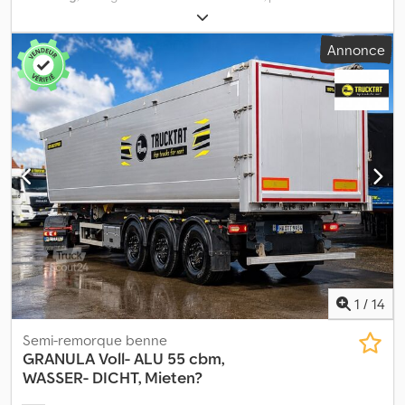
immatriculation:
11/2012
, longueur de l'espace de chargement:
10 600 mm
, largeur de l’espace de chargement:
2 430 mm
,
Annonce
hauteur de l'espace de chargement:
1 600 mm
, volume de
l'espace de chargement:
41 m³
, Année de construction:
2012
,
Équipement:
ABS
, Suspension pneumatique, essieu relevable,
tambours BPW, EBS, jantes en aluminium, béquilles en aluminium
rabattables, éclairage du compartiment de chargement, échelle
d’accès, garde-boues demi-coques en PVC, protection anti-
encastrement repliable en aluminium, AFS des deux côtés, parois
latérales en profilés creux d’aluminium, paroi avant 5 mm,
plancher 7 mm, paroi arrière en profils aluminium 40 mm
superposés, coulisseau, trémie avec sac à poussière, passerelle
avec échelle, bâche à enroulement PVC avec verrouillage
centralisé, plaque réfléchissante, WZK Dkodpfx Asxfd Sfefier
1
/
14
Semi-remorque benne
GRANULA
Voll- ALU 55 cbm,
WASSER- DICHT, Mieten?