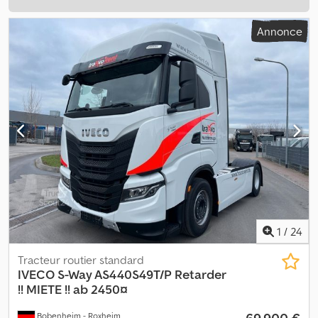
Annonce
1
/
24
Tracteur routier standard
IVECO
S-Way AS440S49T/P Retarder
!! MIETE !! ab 2450¤
69 900 €
Bobenheim - Roxheim