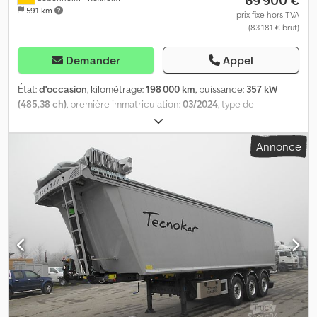
591 km
prix fixe hors TVA
(83 181 € brut)
Demander
Appel
État:
d'occasion
, kilométrage:
198 000 km
, puissance:
357 kW
(485,38 ch)
, première immatriculation:
03/2024
, type de
carburant:
diesel
, poids total:
18 000 kg
, configuration d'essieux:
2
essieux
, freins:
retardeur
, couleur:
blanc
, type d'engrenage:
Annonce
automatique
, classe d'émission:
Euro 6
, Équipement:
ABS,
chauffage de stationnement, climatisation, système de
navigation
, Iveco S-Way AS440S49T/P * !!! LOCATION !!! * Véhicule
allemand * Suspension lame / air * Empattement 3.800 mm *
EURO 6E * Boîte automatique * Ralentisseur * Système bi-
réservoir 640 l + 480 l * Volant en cuir * Full LED * Allumage
automatique des phares * Climatisation automatique *
Chauffage autonome * Ordinateur de bord * Indicateur de
charge par essieu * Navigation * Assistance au démarrage en
côte * Assistant de maintien de voie * Volant multifonctions *
Vitres électriques * Rétroviseurs extérieurs électriques, réglables
et chauffants * 2 couchages * Réfrigérateur * Pré-équipement