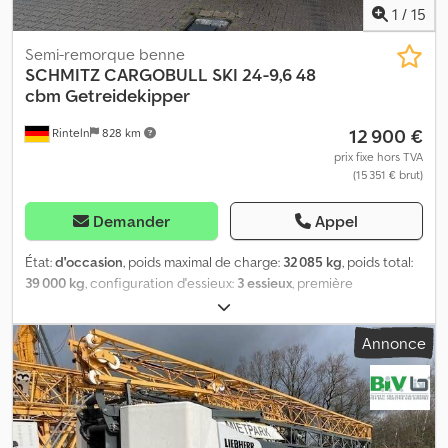
1
/
15
Semi-remorque benne
SCHMITZ CARGOBULL
SKI 24-9,6 48
cbm Getreidekipper
12 900 €
Rinteln
828 km
prix fixe hors TVA
(15 351 € brut)
Demander
Appel
État:
d'occasion
, poids maximal de charge:
32 085 kg
, poids total:
39 000 kg
, configuration d'essieux:
3 essieux
, première
immatriculation:
07/2000
, Équipement:
ABS
, Véhicule
allemand,\nporte arrière pendulaire,\ntiroir à grain,\nplate-
Annonce
forme,\nfreins à tambour BPW,\n\nPlus d'informations par
téléphone\nChristian Dsdpfx Afew Hin Dsijkr