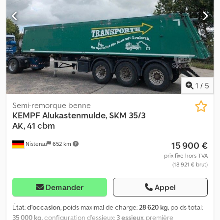
généralement pas un nouveau contrôle technique TÜV. Si une
nouvelle homologation TÜV est souhaitée, nous serons ravis de
vous proposer une offre de nos ateliers partenaires ! Le véhicule
peut être habillé d'une publicité adhésive et/ou d’un lettrage. Nos
conditions générales de livraison et de paiement s’appliquent.
Nous pouvons, sur demande, vous faire une offre de financement
ou de leasing pour cet objet. Contactez-nous ! Dedpfsv E T N Dox
Afijkr
1
/
5
Semi-remorque benne
KEMPF
Alukastenmulde, SKM 35/3
AK, 41 cbm
15 900 €
Nisterau
652 km
prix fixe hors TVA
(18 921 € brut)
Demander
Appel
État:
d'occasion
, poids maximal de charge:
28 620 kg
, poids total:
35 000 kg
, configuration d'essieux:
3 essieux
, première