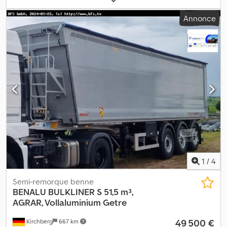
plein - Stationnaire avec pyramides - Ballast central A de 3350 kg -
Annonce
4 x contrepoids C1 de 2400 kg chacun - Télécommande radio
HBC radiomatic FST510TECHNOS.A - SAL 003 effectué - Contrôle
SV valide jusqu'à 09-2024 Dodpfx Afsuu S Nqsiokr L1 24#0003 =
Informations complémentaires = Veuillez contacter Jörg Bienek
pour plus de renseignements.
1
/
4
Semi-remorque benne
BENALU
BULKLINER S 51,5 m³,
AGRAR, Vollaluminium Getre
49 500 €
Kirchberg
667 km