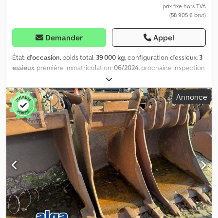
prix fixe hors TVA
(58 905 € brut)
Demander
Appel
État:
d'occasion
, poids total:
39 000 kg
, configuration d'essieux:
3
essieux
, première immatriculation:
06/2024
, prochaine inspection
(TÜV):
06/2026
, Vérin hydraulique : Hyva, tige du vérin chromée -
course 7100 mm - signal d’alerte de basculement. Raccordement :
Annonce
connexion hydraulique 1" filetée avec flexible hydraulique de 2,2
m de long, raccord fileté femelle 1" (pouce). Châssis en aluminium
coudé, benne aluminium avec tunnel, béquilles en acier, essieux
SAF Offroad, 1er essieu relevable, 6 pneus 385/65 R22,5
Bridgestone RT, attelage de remorquage, feux arrière LED ronds,
système de bâche à fermeture rapide 2+1. Boîte à outils, échelle
démontable, 2 supports de pelle extérieurs, réservoir d’eau 25L,
ASW à l’avant du compartiment de chargement, vibreur
pneumatique à l’avant du plancher avec vanne de commande
côté gauche, trémie à céréales avec supports sur chaque trappe
à grains. Benne aluminium, parois latérales lisses, profils
longitudinaux creux à double paroi, épaisseur intérieure verticale