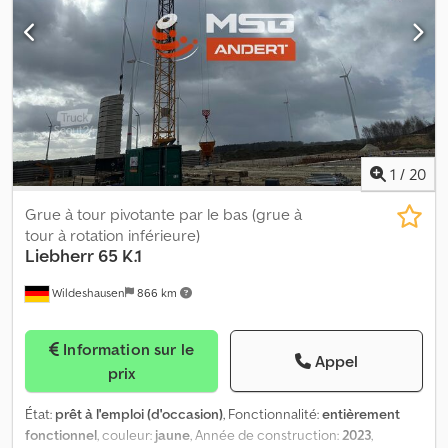
FREINS À DISQUE; SUSPENSIONS PNEUMATIQUES; PREMIER
ESSIEU RELEVABLE; TROISIÈME ESSIEU DIRECTIONNEL; CAPACITÉ
DE LA BENNE : 45,5 MÈTRES CUBES; EBS; Dkedpfxohk Uzce Afier
BÂCHE COUVRE-DÉCOUVRE ÉLECTRIQUE; BÉQUILLES JOST;
SYSTÈME HYDRAULIQUE HALDEX;
1
/
20
Grue à tour pivotante par le bas (grue à
tour à rotation inférieure)
Liebherr
65 K.1
Wildeshausen
866 km
Information sur le
Appel
prix
État:
prêt à l'emploi (d'occasion)
, Fonctionnalité:
entièrement
fonctionnel
, couleur:
jaune
, Année de construction:
2023
,