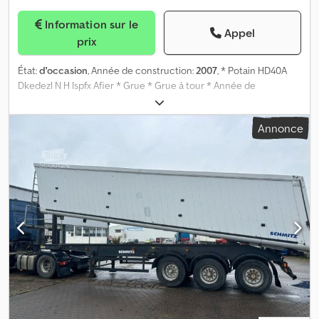
Information sur le
Appel
prix
État:
d'occasion
, Année de construction:
2007
, * Potain HD40A
Dkedezl N H Ispfx Afier * Grue * Grue à tour * Année de
fabrication : 2007 * Pneus : voir photos * Hauteur maximale du
crochet : 23,00 m * Portée maximale (flèche standard) : 35,00 m *
Annonce
Dimensions de la base (surface d’appui) : 4,2 x 4,2 m * Rayon de
rotation : 2,5 m * Charge utile maximale : 4 000 kg * Charge utile à
l’extrémité de la flèche (à 35 m) : 1 000 kg * Disponible
immédiatement * Sous réserve d’erreurs et d’omissions Vous avez
des questions ? N’hésitez pas à nous contacter pour un conseil
rapide, vous pouvez même nous joindre directement via
WhatsApp : Nous proposons : Achat au prix net pour les
entreprises de l’UE disposant d’un numéro d’identification TVA et
pour les clients des pays tiers. Location et financement. Prise en
charge de toutes les formalités douanières. Obtention de
plaques d’immatriculation temporaires et d’exportation. Transport
jusqu’au port. Tous les prix indiqués dans les annonces sont des
prix bruts et incluent déjà la TVA légale de 19 %.