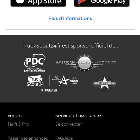
pression Fond de benne en HERKAL 6 mm, haute résistance à
l’usure Brise-ondes en aluminium fixés à la paroi avant et arrière,
empiétant env. 600 mm à l’intérieur de la benne (amovibles) Porte
Plus d’informations
arrière à un vantail, fonction pendulaire et verrouillage
pneumatique quadruple, exécution étanche à l’eau Essieux JOST
avec grands freins à disque de 430 mm 1er essieu relevable
WABCO EBS remorque avec protection antidérive RSS
TruckScout24.fr est sponsor officiel de :
Pneumatiques : 6x 385/65 R 22.5 Réservoirs d’air en aluminium 2
projecteurs LED de marche arrière Béquilles de support en
aluminium, charge maximale LOUER est la nouvelle façon
d’ACHETER, disponible immédiatement en location full-service
chez nous.
Vendre
Service et assistance
Tarifs & Prix
Se connecter
Passer des annonces
FAQ/Aide