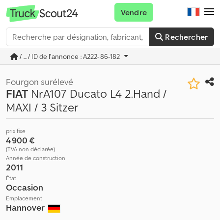
Vendre
Rechercher
/ ... / ID de l'annonce : A222-86-182
Fourgon surélevé
FIAT
NrA107 Ducato L4 2.Hand /
MAXI / 3 Sitzer
prix fixe
4 900 €
(TVA non déclarée)
Année de construction
2011
État
Occasion
Emplacement
Hannover