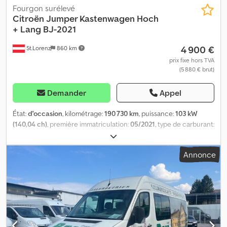
Fourgon surélevé
Citroën
Jumper Kastenwagen Hoch
+ Lang BJ-2021
4 900 €
St.Lorenz
860 km
prix fixe hors TVA
(5 880 € brut)
Demander
Appel
État:
d'occasion
, kilométrage:
190 730 km
, puissance:
103 kW
(140,04 ch)
, première immatriculation:
05/2021
, type de carburant:
diesel
, poids total:
3 500 kg
, couleur:
blanc
, type d'engrenage:
mécanique
, nombre de sièges:
3
, Équipement:
ABS, a eu un
Annonce
accident, climatisation
, * CITROEN JUMPER FOURGON, HAUT +
LONG * 1ÈRE MAIN, VÉHICULE AUTRICHIEN * Climatisation,
attelage, boîte 6 vitesses, bons pneus. * Empattement 4035 mm *
2 unités disponibles, les deux avec moteur endommagé * Toutes
informations sans garantie * Sous réserve d’erreurs de saisie et
de vente préalable * N° interne 51+143 Codpfxsy Sdmfe Aklsrf *
PRIX NET HT