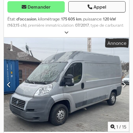
Demander
Appel
État:
d'occasion
, kilométrage:
175 605 km
, puissance:
120 kW
(163,15 ch)
, première immatriculation:
07/2017
, type de carburant:
diesel
, poids total:
3 500 kg
, couleur:
blanc
, type d'engrenage:
mécanique
, Équipement:
ABS, a eu un accident, climatisation,
Annonce
filtre à particules, programme électronique de stabilité (ESP),
verrouillage centralisé
, Équipement spécial : - Compartiment de
rangement dans le pavillon de toit de la cabine, aide au
démarrage en côte, prise remorque 13 broches, système audio
Audio 15 (radio avec écran couleur), indicateur de température
extérieure, plafonnier dans l’espace de chargement, plancher
bois dans l’espace de chargement, volant (colonne de direction
réglable mécaniquement), système de navigation Becker MAP
Pilot, traverse avec marchepied intégré, pack fumeur, roue de
secours avec pneu de roulage, support de roue de secours sous
le châssis avec cric, porte latérale coulissante à gauche espace
de chargement/habitacle, bavettes avant et arrière, sièges
cabine : banquette double passagers, siège conducteur à
suspension confort, stabilisateur arrière, stabilisateur avant
1
/
15
renforcé, chauffage d’appoint électrique (air). Codpfeuuwrwjx