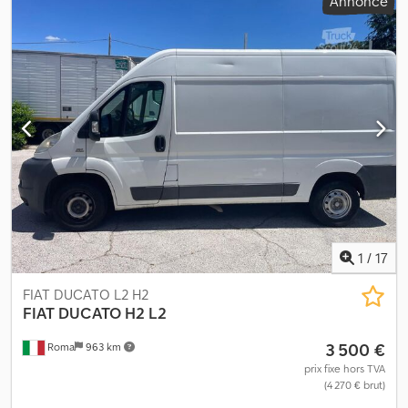
Annonce
Longueur : 360 Largeur : 175 Hauteur : 200 Charge utile : 1265 kg *
CARROSSERIE À RÉPARER À PLUSIEURS ENDROITS * Plaque
d’immatriculation : FC723JK 5 500 € + TVA
1
/
17
FIAT DUCATO L2 H2
FIAT
DUCATO H2 L2
3 500 €
Roma
963 km
prix fixe hors TVA
(4 270 € brut)