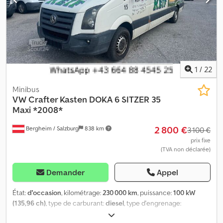
1
/
22
Minibus
VW
Crafter Kasten DOKA 6 SITZER 35
Maxi *2008*
2 800 €
Bergheim / Salzburg
838 km
3 100 €
prix fixe
(TVA non déclarée)
Demander
Appel
État:
d'occasion
, kilométrage:
230 000 km
, puissance:
100 kW
(135,96 ch)
, type de carburant:
diesel
, type d'engrenage:
mécanique
, poids total:
3 500 kg
, première immatriculation: