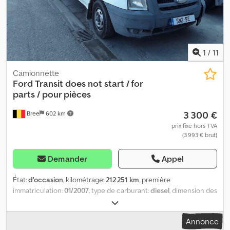
1
/
11
Camionnette
Ford
Transit does not start / for
parts / pour pièces
3 300 €
Bree
602 km
prix fixe hors TVA
(3 993 € brut)
Demander
Appel
État:
d'occasion
, kilométrage:
212 251 km
, première
immatriculation:
01/2007
, type de carburant:
diesel
, dimension des
pneus:
195/70R15
, état des pneus:
25 pourcentage
, carburant:
diesel
, suspension:
acier
, longueur totale:
5 300 mm
, hauteur
Annonce
totale:
2 500 mm
, longueur de l'espace de chargement:
2 800