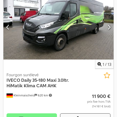
1
/
13
Fourgon surélevé
IVECO
Daily 35-180 Maxi 3.0ltr.
HiMatik Klima CAM AHK
11 900 €
Kleinmaischeid
620 km
prix fixe hors TVA
(14 161 € brut)