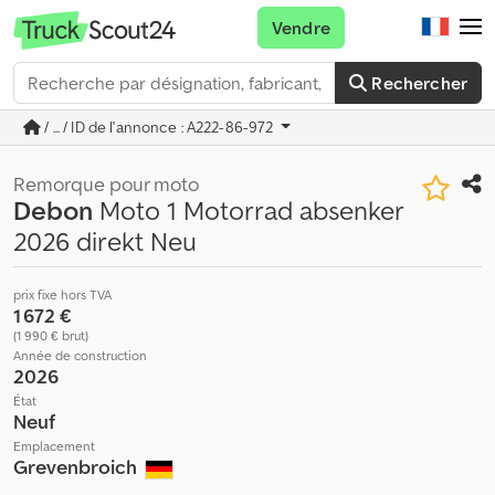
Vendre
Rechercher
/ ... / ID de l'annonce : A222-86-972
Remorque pour moto
Debon
Moto 1 Motorrad absenker
2026 direkt Neu
prix fixe hors TVA
1 672 €
(1 990 € brut)
Année de construction
2026
État
Neuf
Emplacement
Grevenbroich