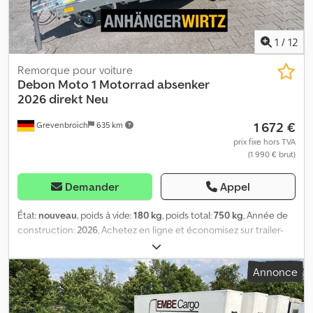
1
/
12
Remorque pour voiture
Debon
Moto 1 Motorrad absenker
2026 direkt Neu
1 672 €
Grevenbroich
635 km
prix fixe hors TVA
(1 990 € brut)
Demander
Appel
État:
nouveau
, poids à vide:
180 kg
, poids total:
750 kg
, Année de
construction:
2026
, Achetez en ligne et économisez sur trailer-
shop De nombreux modèles disponibles en ligne chez
ANHÄNGERWIRTZ Achetez facilement et à toute heure, 24h/24 et
Annonce
7j/7 Récupérez-le vous-même ou faites-le livrer. Le marché en
ligne pour votre nouvelle remorque propose des marques de
renom ! Plus de 850 nouvelles remorques en stock Plus de 130