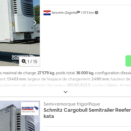
Sesvete (Zagreb)
1 073 km
1
/
15
ds maximal de charge:
27 579 kg
, poids total:
36 000 kg
, configuration d'ess
ent:
13 403 mm
, largeur de l’espace de chargement:
2 490 mm
, hauteur d
, suspension:
air
, dimension des pneus:
385/65 R22,5
, couleur:
blanc
, Année
e du véhicule : 8 421 kg, poids total autorisé : 36 000 kg, dispositif de verrou
0 mm x 2 650 mm, taille des pneus : 385/65 R22,5, certificat DIN EN 12642 (
ension pneumatique, protection contre le soulèvement, système de freinage él
Semi-remorque frigorifique
Schmitz Cargobull
Semitrailer Reefe
URO à deux niveaux avec sangles, compteur kilométrique, prise de raccordemen
kata
verez l’offre complète des véhicules sur . Vous avez besoin d’un financeme
 des contrats de service complet et des solutions de télématique personn