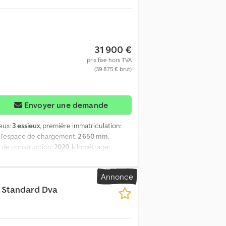
31 900 €
prix fixe hors TVA
(39 875 € brut)
Envoyer une demande
ieux:
3 essieux
, première immatriculation:
e l'espace de chargement:
2 650 mm
,
 de construction:
2020
, kilométrage:
illage de la cargaison avec certificat, volume
code XL), volume de chargement : 88 m³, 1er
Annonce
ectronique EBS, roue de secours (2), châssis
r Standard Dva
t 1 x 15 et 2 x 7 broches, dispositif anti-
nt ? Dans la plupart des pays européens,
alisées. Nous pouvons vous conseiller.