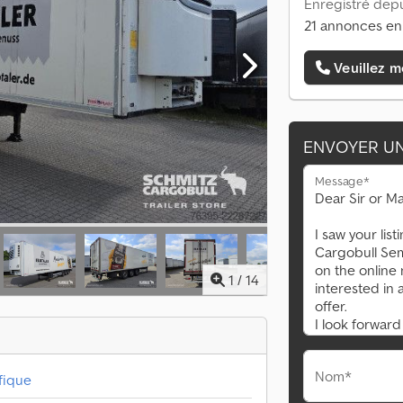
Enregistré depu
21 annonces en
Veuillez m
ENVOYER U
Message*
1
/
14
Nom*
fique