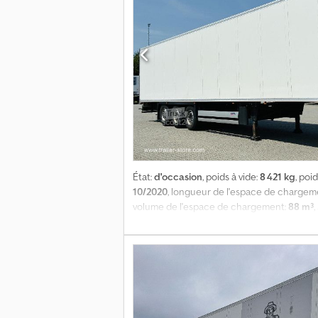
État:
d'occasion
, poids à vide:
8 421 kg
, poi
10/2020
, longueur de l'espace de chargem
volume de l'espace de chargement:
88 m³
349 558 km
, Équipement:
ABS
, Poids à vid
de chargement (L x l x h) : 13 403 mm x 2 49
essieu : , 2e essieu : , 3e essieu : , susp
fermé par loquet, porte latérale, palette E
projection, système télématique. Vous trou
nous proposons des offres de financement,
Dcjdpfx Aozmbkbeknok