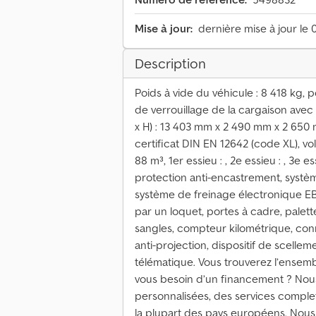
Mise à jour:
dernière mise à jour le 
Description
Poids à vide du véhicule : 8 418 kg, p
de verrouillage de la cargaison avec 
x H) : 13 403 mm x 2 490 mm x 2 650 m
certificat DIN EN 12642 (code XL), 
88 m³, 1er essieu : , 2e essieu : , 3e 
protection anti-encastrement, systèm
système de freinage électronique EBS
par un loquet, portes à cadre, pale
sangles, compteur kilométrique, conn
anti-projection, dispositif de scelle
télématique. Vous trouverez l’ensembl
vous besoin d’un financement ? Nou
personnalisées, des services comple
la plupart des pays européens. Nous