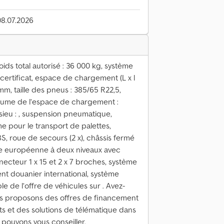
08.07.2026
oids total autorisé : 36 000 kg, système
certificat, espace de chargement (L x l
m, taille des pneus : 385/65 R22,5,
volume de l’espace de chargement :
essieu : , suspension pneumatique,
e pour le transport de palettes,
, roue de secours (2 x), châssis fermé
tte européenne à deux niveaux avec
ecteur 1 x 15 et 2 x 7 broches, système
ment douanier international, système
e de l’offre de véhicules sur . Avez-
s proposons des offres de financement
ts et des solutions de télématique dans
 pouvons vous conseiller.