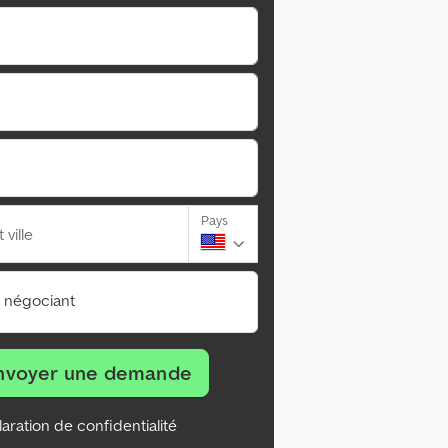
Pays
ville
n négociant
nvoyer une demande
aration de confidentialité