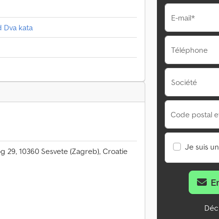
E-mail*
d Dva kata
Téléphone
Société
Code postal et 
Je suis u
g 29, 10360 Sesvete (Zagreb), Croatie
E
Décl