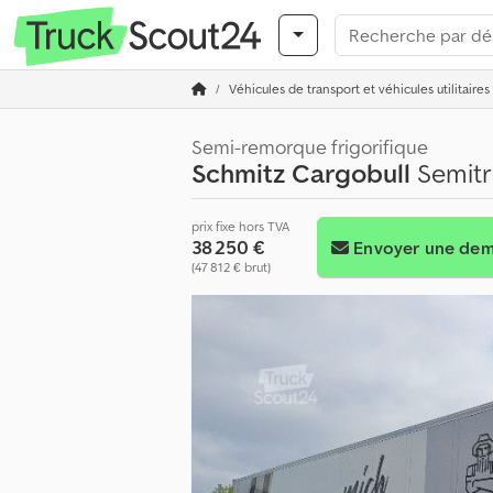
Véhicules de transport et véhicules utilitaires
Semi-remorque frigorifique
Schmitz Cargobull
Semitr
prix fixe hors TVA
38 250 €
Envoyer une de
(47 812 € brut)