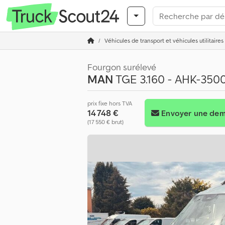
Véhicules de transport et véhicules utilitaires
Fourgon surélevé
MAN
TGE 3.160 - AHK-3500
prix fixe hors TVA
14 748 €
Envoyer une de
(17 550 € brut)