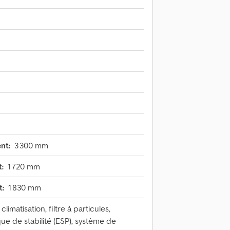
nt:
3 300 mm
:
1 720 mm
t:
1 830 mm
limatisation, filtre à particules,
e de stabilité (ESP), système de