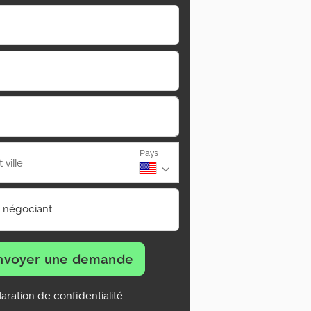
Pays
ville
n négociant
nvoyer une demande
aration de confidentialité