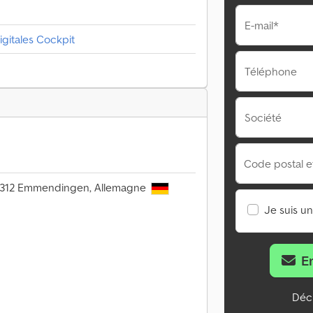
E-mail*
igitales Cockpit
Téléphone
Société
Code postal et 
 79312 Emmendingen, Allemagne
Je suis u
E
Décl