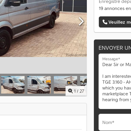
Enregistré depu
19 annonces en
Veuillez m
ENVOYER U
Message*
1
/
27
Nom*