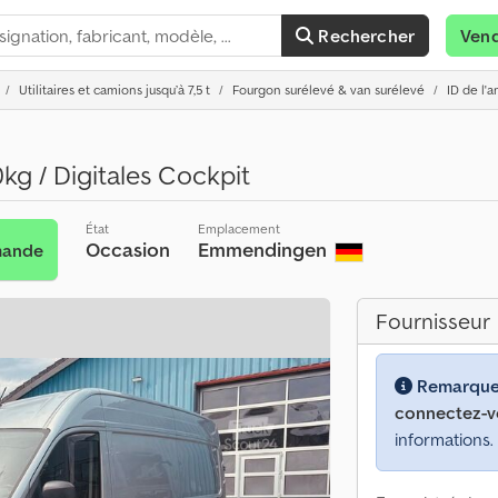
Rechercher
Ven
Utilitaires et camions jusqu’à 7,5 t
Fourgon surélevé & van surélevé
ID de l'
kg / Digitales Cockpit
État
Emplacement
Occasion
Emmendingen
mande
Fournisseur
Remarque
connectez-v
informations.