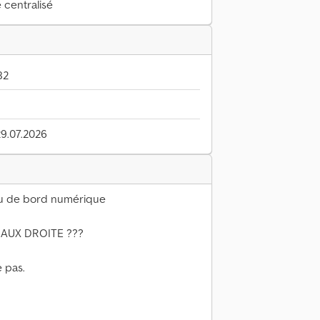
e centralisé
82
29.07.2026
au de bord numérique
AUX DROITE ???
 pas.