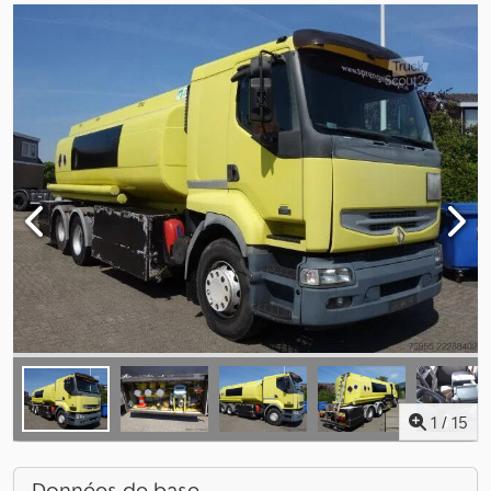
1
/
15
Données de base