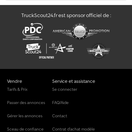
TruckScout24.fr est sponsor officiel de :
Vendre
Service et assistance
Tarifs & Prix
Se connecter
Passer des annonces
FAQ/Aide
Gérer les annonces
Contact
Sceau de confiance
Contrat d'achat modèle