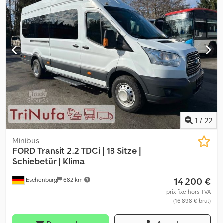
1
/
22
Minibus
FORD
Transit 2.2 TDCi | 18 Sitze |
Schiebetür | Klima
14 200 €
Eschenburg
682 km
prix fixe hors TVA
(16 898 € brut)