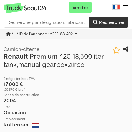
Vendre
Rechercher
/ ... / ID de l'annonce : A222-88-402
Camion-citerne
Renault
Premium 420 18,500liter
tank,manual gearbox,airco
à négocier hors TVA
17 000 €
(20 570 € brut)
Année de construction
2004
État
Occasion
Emplacement
Rotterdam