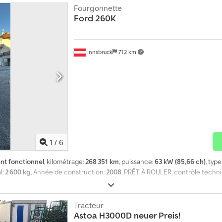
re. Sous réserve d’erreurs et d’omissions. Nous acceptons avec plaisir v
Fourgonnette
Ford
260K
us. GOLEC NUTZFAHRZEUGE GMBH Nous parlons : allemand, anglais, espagno
Innsbruck
712 km
1
/
6
nt fonctionnel
, kilométrage:
268 351 km
, puissance:
63 kW (85,66 ch)
, typ
l:
2 600 kg
, Année de construction:
2008
, PRÊT À ROULER, contrôle techni
Tracteur
Astoa H3000D neuer Preis!