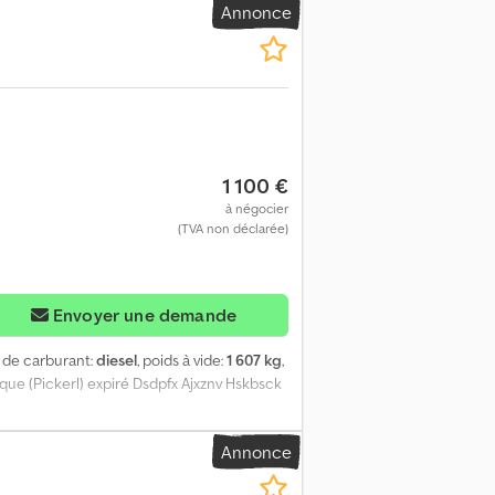
Annonce
otre ancien véhicule en échange.
l, polonais, ukrainien, russe, bulgare. -
1 100 €
à négocier
(TVA non déclarée)
Envoyer une demande
e de carburant:
diesel
, poids à vide:
1 607 kg
,
que (Pickerl) expiré Dsdpfx Ajxznv Hskbsck
Annonce