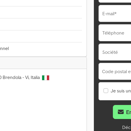
E-mail*
Téléphone
onnel
Société
Code postal et 
 Brendola - Vi, Italia
Je suis u
E
Décl