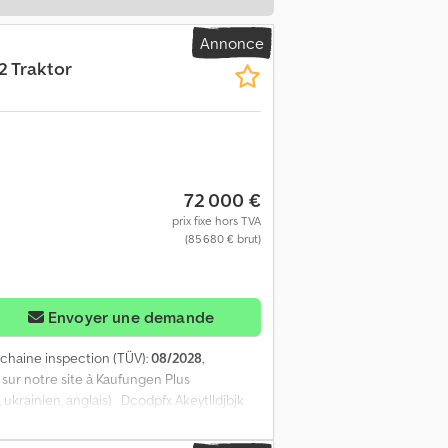
Annonce
2 Traktor
72 000 €
prix fixe hors TVA
(85 680 € brut)
Envoyer une demande
ochaine inspection (TÜV):
08/2028
,
sur notre site à Kaufungen Plus
 ukrainien, anglais) Dcodpfx Akeytlldjbjk
* Acompte : 10 % * Durée : 60 mois *
vos besoins, veuillez nous contacter (M.