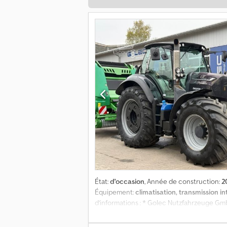
État:
d'occasion
, Année de construction:
2
Équipement:
climatisation, transmission i
d’informations : * Golec Nutzfahrzeuge GmbH
Véhicule jamais immatriculé Exemple de f
Mensualité : 1 100,02 € Valeur résiduelle : 