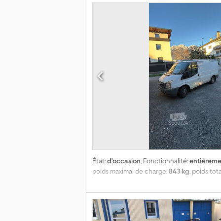
Enchev). Nous serons ravis de vous entend
Financement possible directement chez no
---
État:
d'occasion
, Fonctionnalité:
entièreme
poids maximal de charge:
843 kg
, poids tota