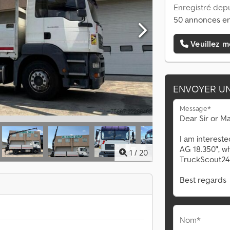
Enregistré depu
50 annonces en
Veuillez m
ENVOYER U
Message*
1
/
20
Nom*