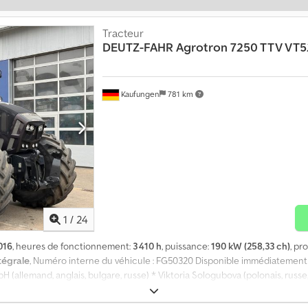
Tracteur
DEUTZ-FAHR
Agrotron 7250 TTV VT5
Kaufungen
781 km
1
/
24
016
, heures de fonctionnement:
3 410 h
, puissance:
190 kW (258,33 ch)
, pr
ntégrale
, Numéro interne du véhicule : FG50320 Disponible immédiatement 
 (allemand, anglais, bulgare, russe) * Viktoria Sologubova (polonais, russe,
inancement : * Numéro interne : Tracteur * Prix d’achat : 72 000,00 € 
14 380,00 € Si cette offre vous intéresse ou si vous souhaitez l’adapter à 