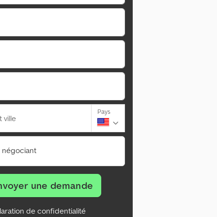
Pays
ville
n négociant
nvoyer une demande
aration de confidentialité