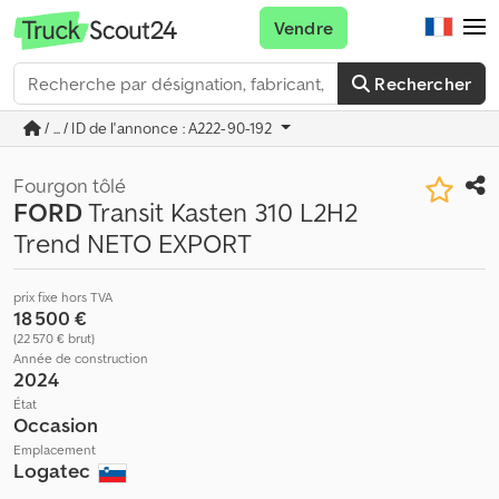
Vendre
Rechercher
/ ... / ID de l'annonce : A222-90-192
Fourgon tôlé
FORD
Transit Kasten 310 L2H2
Trend NETO EXPORT
prix fixe hors TVA
18 500 €
(22 570 € brut)
Année de construction
2024
État
Occasion
Emplacement
Logatec