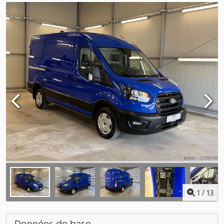
1
/
13
Données de base