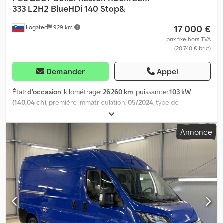
333 L2H2 BlueHDi 140 Stop&
17 000 €
Logatec
929 km
prix fixe hors TVA
(20 740 € brut)
Demander
Appel
État:
d'occasion
, kilométrage:
26 260 km
, puissance:
103 kW
(140,04 ch)
, première immatriculation:
05/2024
, type de
carburant:
diesel
, poids total:
3 300 kg
, couleur:
bleu
, type
d'engrenage:
mécanique
, classe d'émission:
Euro 6
, volume de
Annonce
l'espace de chargement:
11 m³
, longueur de l'espace de
chargement:
3 100 mm
, largeur de l’espace de chargement:
1 870
mm
, hauteur de l'espace de chargement:
1 940 mm
, Année de
construction:
2024
, Équipement:
ABS, climatisation, filtre à
particules, programme électronique de stabilité (ESP),
verrouillage centralisé
, PLAQUES D’EXPORTATION OBTENUES EN
1 HEURE ! PEUGEOT BOXER L2H2 – 2.2 BlueHDi 140 ch Volume de
chargement : 3100 x 1870 x 1940 mm Volume : 11 m³ Charge utile :
1345 kg Garantie d’un an incluse Premier propriétaire 2 clés