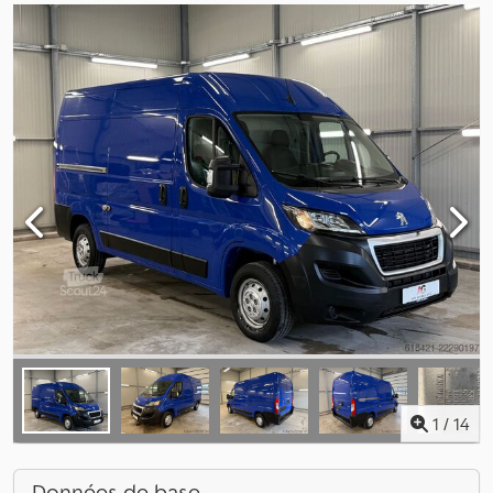
1
/
14
Données de base