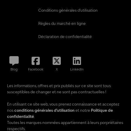
: siège conducteur avec support lombaire, système de
démarrage/arrêt automatique, prise de courant dans l’espace de
Conditions générales d'utilisation
chargement/passagers, poids total autorisé 3,30 t.
Règles du marché en ligne
Déclaration de confidentialité
Blog
Facebook
X
LinkedIn
Les informations, offres et prix publiés sur ce site sont tous
susceptibles de changer et ne sont pas contractuelles !
En utilisant ce site web, vous prenez connaissance et acceptez
nos
conditions générales d'utilisation
et notre
Politique de
confidentialité
.
Toutes les marques nommées appartiennent à leurs porpriétaires
respectifs.