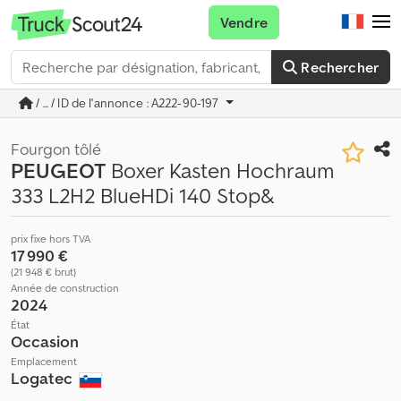
Vendre
Rechercher
/ ... / ID de l'annonce : A222-90-197
Fourgon tôlé
PEUGEOT
Boxer Kasten Hochraum
333 L2H2 BlueHDi 140 Stop&
prix fixe hors TVA
17 990 €
(21 948 € brut)
Année de construction
2024
État
Occasion
Emplacement
Logatec