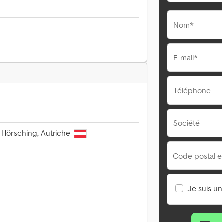
Nom*
E-mail*
Téléphone
Société
 Hörsching, Autriche
Code postal et 
Je suis u