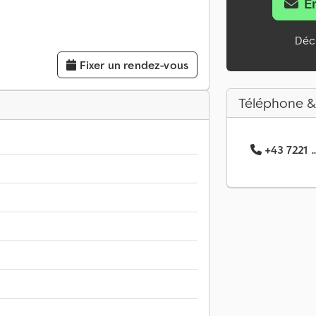
E
Décl
Fixer un rendez-vous
Téléphone &
+43 7221 ..