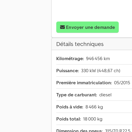
Envoyer une demande
Détails techniques
Kilométrage:
946 456 km
Puissance:
330 kW (448,67 ch)
Première immatriculation:
05/2015
Type de carburant:
diesel
Poids à vide:
8 466 kg
Poids total:
18 000 kg
Dimension des pneus:
315/70 R22,5