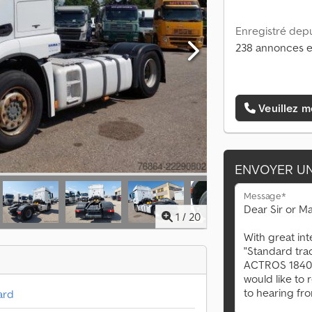
Enregistré depu
238 annonces e
Veuillez m
ENVOYER U
Message*
1
/
20
ard