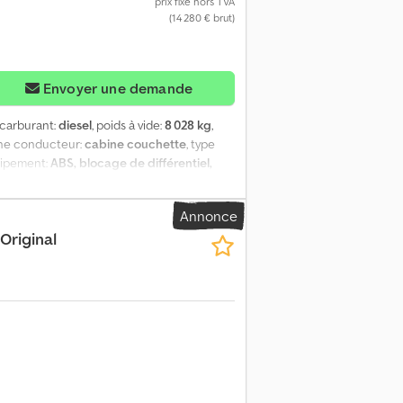
prix fixe hors TVA
(14 280 € brut)
Envoyer une demande
 carburant:
diesel
, poids à vide:
8 028 kg
,
ine conducteur:
cabine couchette
, type
uipement:
ABS, blocage de différentiel,
e, verrouillage centralisé
, | Mercedes
ion, chauffage autonome, | siège chauffant |
Annonce
 vente préalable. Dcsdpfezkkn Dox An Hjk
Original