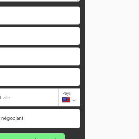
Pays
ville
n négociant