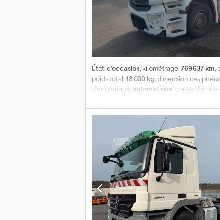
État:
d'occasion
, kilométrage:
769 637 km
,
poids total:
18 000 kg
, dimension des pneus
d'engrenage:
automatique
, classe d'émiss
béquet, chauffage de stationnement, clima
Benz Actros 1840 MP4 | ABS, ASR, lève-vitre
réfrigérateur | pneus avant 385/55R22,5 | p