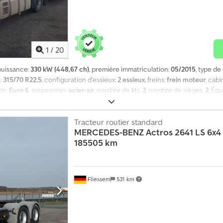
1
/
20
 puissance:
330 kW (448,67 ch)
, première immatriculation:
05/2015
, type de
:
315/70 R22,5
, configuration d'essieux:
2 essieux
, freins:
frein moteur
, cab
ion:
Euro 6
, suspension:
acier-air
, nombre de lits:
2
, nombre de sièges:
2
, Éq
tisation, frein à air comprimé, ordinateur de bord, régulateur de vitess
s électriques, régulateur de vitesse | Boîte automatique, EURO6, climatisat
neus arrière 315/70R22,5 | Sous réserve d’erreurs de saisie, de fautes et de
Tracteur routier standard
MERCEDES-BENZ
Actros 2641 LS 6x4 
185505 km
Fliessem
531 km