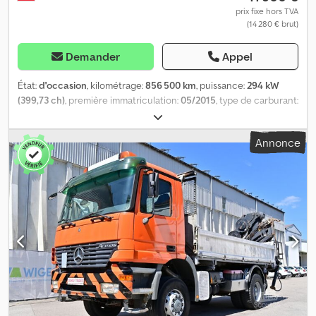
prix fixe hors TVA
(14 280 € brut)
Demander
Appel
État:
d'occasion
, kilométrage:
856 500 km
, puissance:
294 kW
(399,73 ch)
, première immatriculation:
05/2015
, type de carburant:
diesel
, poids à vide:
8 466 kg
, poids total:
18 000 kg
, dimension des
pneus:
315/70 R22,5
, configuration d'essieux:
2 essieux
, freins:
Annonce
frein moteur
, cabine conducteur:
cabine couchette
, type
d'engrenage:
automatique
, classe d'émission:
Euro 6
, suspension:
acier-air
, nombre de lits:
2
, nombre de sièges:
2
, Équipement:
ABS,
blocage de différentiel, béquet, chauffage de stationnement,
climatisation, frein à air comprimé, ordinateur de bord,
régulateur de vitesse, verrouillage centralisé
, | Mercedes Benz
Actros 1840 MP4 | ABS, ASR, lève-vitres électriques, régulateur de
vitesse | Boîte automatique, EURO6, climatisation, chauffage
autonome, | siège chauffant | réfrigérateur | pneus avant
385/55R22,5 | pneus arrière 315/70R22,5 | Sous réserve d’erreurs
de saisie, de fautes et de vente préalable. Dksdpfszkkm Tjx Ahmsr