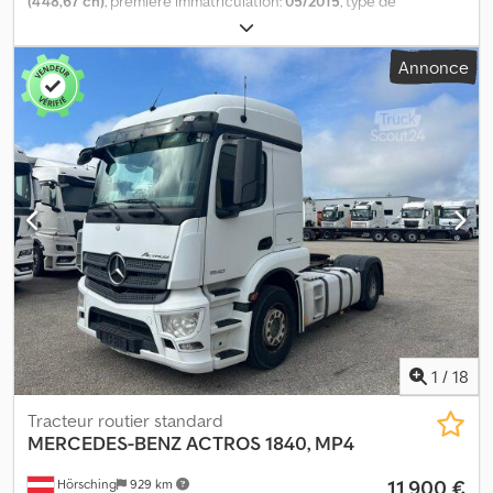
(448,67 ch)
, première immatriculation:
05/2015
, type de
carburant:
diesel
, poids à vide:
8 466 kg
, poids total:
18 000 kg
,
dimension des pneus:
315/70 R22,5
, configuration d'essieux:
2
Annonce
essieux
, freins:
frein moteur
, cabine conducteur:
cabine
couchette
, type d'engrenage:
automatique
, classe d'émission:
Euro 6
, suspension:
acier-air
, nombre de lits:
2
, nombre de sièges:
2
, Équipement:
ABS, blocage de différentiel, béquet, chauffage
de stationnement, climatisation, frein à air comprimé,
ordinateur de bord, régulateur de vitesse, verrouillage
centralisé
, | Mercedes Benz Actros 1840 MP4 | ABS, ASR, lève-
vitres électriques, régulateur de vitesse | Boîte automatique,
EURO6, climatisation, chauffage autonome, | siège chauffant |
réfrigérateur | pneus avant 385/55R22,5 | pneus arrière
315/70R22,5 | Sous réserve d’erreurs de saisie, de fautes et de
vente préalable. Dedpfx Ahjzkknwomjkr
1
/
18
Tracteur routier standard
MERCEDES-BENZ
ACTROS 1840, MP4
11 900 €
Hörsching
929 km