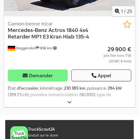
1
/
25
Camion-benne tricar
Mercedes-Benz
Actros 1840 4x4
Retarder MP1 E3 Kran Hiab 135-4
29 900 €
Deggendorf
858 km
prix fixe hors TVA
(35 581 € brut)
Demander
Appel
État:
d'occasion
, kilométrage:
230 385 km
, puissance:
294 kW
(399,73 ch)
, première immatriculation:
06/2002
, type de
carburant:
diesel
, poids à vide:
10 370 kg
, poids maximal de charge:
7 630 kg
, poids total:
18 000 kg
, configuration d'essieux:
4x4
,
freins:
retardeur
, couleur:
orange
, cabine conducteur:
cabine
courte
, type d'engrenage:
autre
, classe d'émission:
Euro 3
,
suspension:
acier
, nombre de sièges:
2
, Équipement:
ABS,
TruckScout24
attelage de remorque, blocage de différentiel, climatisation,
Gratuit sur le store