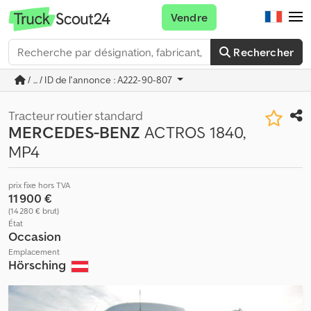
Vendre
Rechercher
/ ... / ID de l'annonce : A222-90-807
Tracteur routier standard
MERCEDES-BENZ
ACTROS 1840,
MP4
prix fixe hors TVA
11 900 €
(14 280 € brut)
État
Occasion
Emplacement
Hörsching