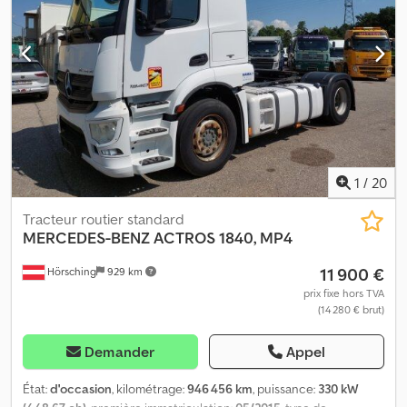
1
/
20
Tracteur routier standard
MERCEDES-BENZ
ACTROS 1840, MP4
11 900 €
Hörsching
929 km
prix fixe hors TVA
(14 280 € brut)
Demander
Appel
État:
d'occasion
, kilométrage:
946 456 km
, puissance:
330 kW